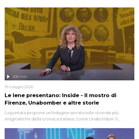
degli inviati.
200 min
19 maggio 2026
Le Iene presentano: Inside - Il mostro di
Firenze, Unabomber e altre storie
La puntata propone un'indagine serrata sulle vicende più
enigmatiche della cronaca italiana, come Unabomber: il
dinamitardo seriale responsabile di decine di attentati tra gli anni
'90 e il 2000 che, inquietantemente, potrebbe essere ancora in
libertà. Lo speciale affronta inoltre le zone d'ombra sul Mostro di