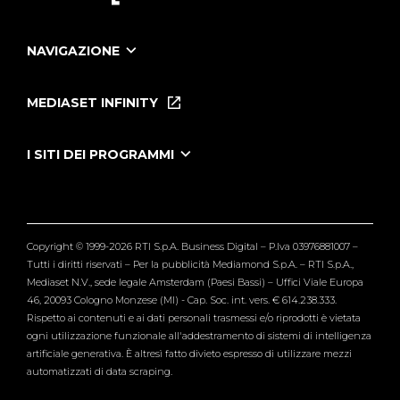
NAVIGAZIONE
Home
Puntate
MEDIASET INFINITY
Le Iene Presentano Inside
Puntate Ieneyeh
Tutti i servizi
I SITI DEI PROGRAMMI
Le Iene
Grande Fratello
Segnalazioni
L'Isola dei Famosi
Pubblico
Striscia la Notizia
Maria De Filippi
Copyright © 1999-2026 RTI S.p.A. Business Digital – P.Iva 03976881007 –
Verissimo
Tutti i diritti riservati – Per la pubblicità Mediamond S.p.A. – RTI S.p.A.,
Mediaset N.V., sede legale Amsterdam (Paesi Bassi) – Uffici Viale Europa
46, 20093 Cologno Monzese (MI) - Cap. Soc. int. vers. € 614.238.333.
Rispetto ai contenuti e ai dati personali trasmessi e/o riprodotti è vietata
ogni utilizzazione funzionale all'addestramento di sistemi di intelligenza
artificiale generativa. È altresì fatto divieto espresso di utilizzare mezzi
automatizzati di data scraping.