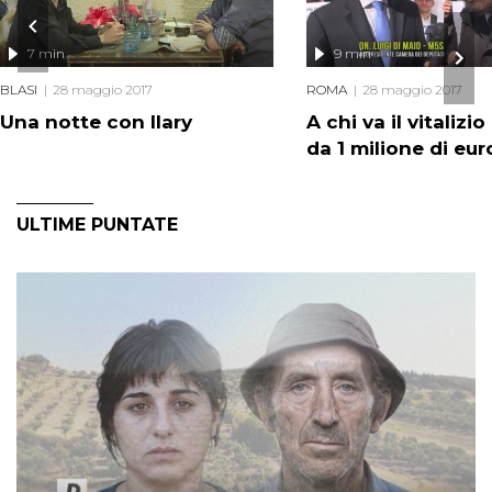
7 min
9 min
BLASI
28 maggio 2017
ROMA
28 maggio 2017
Una notte con Ilary
A chi va il vitalizio
da 1 milione di eur
ULTIME PUNTATE