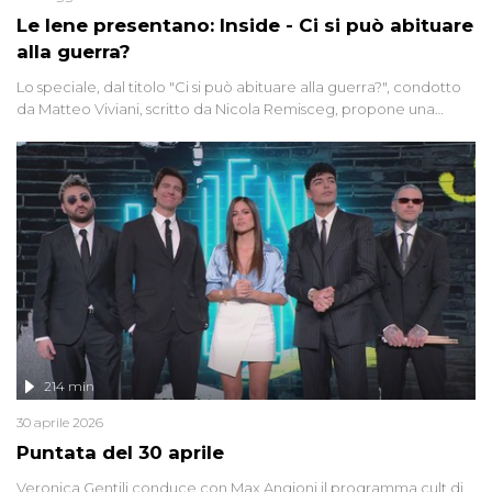
Le Iene presentano: Inside - Ci si può abituare
alla guerra?
Lo speciale, dal titolo "Ci si può abituare alla guerra?", condotto
da Matteo Viviani, scritto da Nicola Remisceg, propone una
riflessione - con l'aiuto di economisti, esperti militari e giornalisti
di settore - su quanto la guerra sia diventata una realtà pervasiva.
Anche se l'Italia non è direttamente coinvolta in conflitti armati, il
contesto globale rende impossibile considerarla un fenomeno
lontano.
214 min
30 aprile 2026
Puntata del 30 aprile
Veronica Gentili conduce con Max Angioni il programma cult di