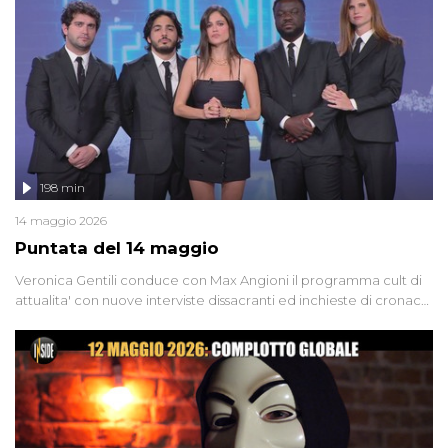
Firenze, le cui responsabilità appaiono ancora oggi avvolte in un
groviglio di dubbi mai chiariti. Nel corso dello speciale anche
l'intervista inedita a Olindo Romano, realizzata ne...
198 min
14 maggio 2026
Puntata del 14 maggio
Veronica Gentili conduce con Max Angioni il programma cult di
attualita' con nuove interviste dissacranti ed inchieste di cronaca
degli inviati.