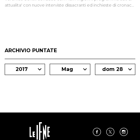
attualita' con nuove interviste dissacranti ed inchieste di cronaca
degli inviati.
ARCHIVIO PUNTATE
2017
Mag
dom 28