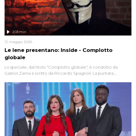
203 min
12 maggio 2026
Le Iene presentano: Inside - Complotto
globale
Lo speciale, dal titolo "Complotto globale", è condotto da
Gaston Zama e scritto da Riccardo Spagnoli. La puntata,
dedicata alle grandi teorie cospirazioniste del nostro tempo,
racconta l'universo delle narrazioni alternative, dei sospetti
globali e del complottismo che negli ultimi anni hanno invaso
social network, talk show, piazze digitali e immaginario collettivo.