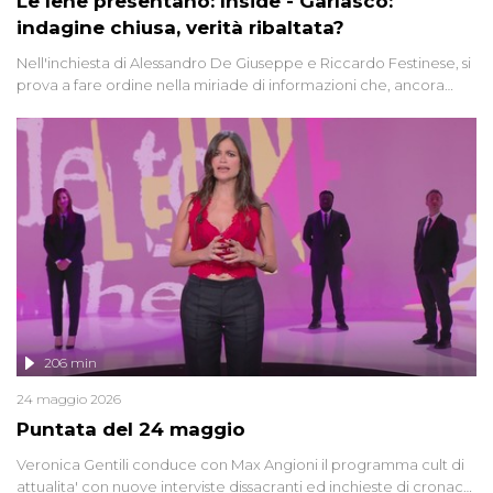
Le Iene presentano: Inside - Garlasco:
indagine chiusa, verità ribaltata?
Nell'inchiesta di Alessandro De Giuseppe e Riccardo Festinese, si
prova a fare ordine nella miriade di informazioni che, ancora
oggi, continuano a emergere attorno a una delle vicende
giudiziarie più discusse degli ultimi anni. Lo speciale ricostruisce la
vicenda mettendo in fila testimonianze, errori, dettagli
controversi e i protagonisti di un'indagine che sembra non avere
fine.
206 min
24 maggio 2026
Puntata del 24 maggio
Veronica Gentili conduce con Max Angioni il programma cult di
attualita' con nuove interviste dissacranti ed inchieste di cronaca