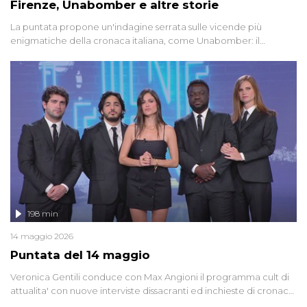
Firenze, Unabomber e altre storie
La puntata propone un'indagine serrata sulle vicende più
enigmatiche della cronaca italiana, come Unabomber: il
dinamitardo seriale responsabile di decine di attentati tra gli anni
'90 e il 2000 che, inquietantemente, potrebbe essere ancora in
libertà. Lo speciale affronta inoltre le zone d'ombra sul Mostro di
Firenze, le cui responsabilità appaiono ancora oggi avvolte in un
groviglio di dubbi mai chiariti. Nel corso dello speciale anche
l'intervista inedita a Olindo Romano, realizzata ne...
198 min
14 maggio 2026
Puntata del 14 maggio
Veronica Gentili conduce con Max Angioni il programma cult di
attualita' con nuove interviste dissacranti ed inchieste di cronaca
degli inviati.