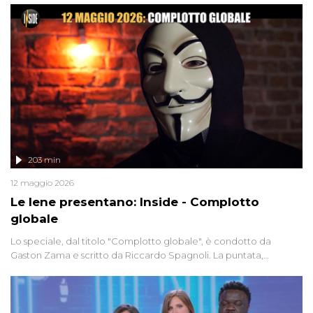
203 min
12 maggio 2026
Le Iene presentano: Inside - Complotto
globale
Lo speciale, dal titolo "Complotto globale", è condotto da
Gaston Zama e scritto da Riccardo Spagnoli. La puntata,
dedicata alle grandi teorie cospirazioniste del nostro tempo,
racconta l'universo delle narrazioni alternative, dei sospetti
globali e del complottismo che negli ultimi anni hanno invaso
social network, talk show, piazze digitali e immaginario collettivo.