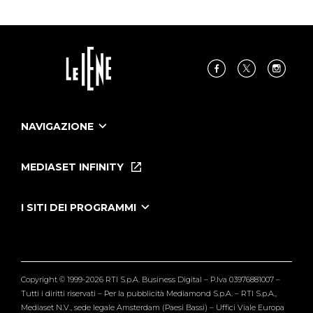
NAVIGAZIONE
Home
Puntate
MEDIASET INFINITY
Le Iene Presentano Inside
Puntate Ieneyeh
Tutti i servizi
I SITI DEI PROGRAMMI
Le Iene
Grande Fratello
Segnalazioni
L'Isola dei Famosi
Pubblico
Striscia la Notizia
Maria De Filippi
Copyright © 1999-2026 RTI S.p.A. Business Digital – P.Iva 03976881007 –
Verissimo
Tutti i diritti riservati – Per la pubblicità Mediamond S.p.A. – RTI S.p.A.,
Mediaset N.V., sede legale Amsterdam (Paesi Bassi) – Uffici Viale Europa