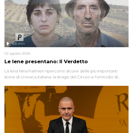
165 min
02 agosto 2026
Le Iene presentano: Il Verdetto
La Iena Nina Palmieri ripercorre alcune delle più importanti
storie di cronaca italiana: la strage del Circeo e l'omicidio di
Avetrana.