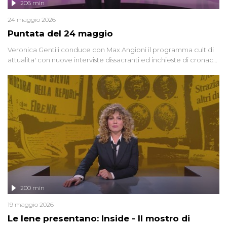
206 min
24 maggio 2026
Puntata del 24 maggio
Veronica Gentili conduce con Max Angioni il programma cult di
attualita' con nuove interviste dissacranti ed inchieste di cronaca
degli inviati.
200 min
19 maggio 2026
Le Iene presentano: Inside - Il mostro di