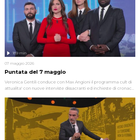
189 min
07 maggio 2026
Puntata del 7 maggio
Veronica Gentili conduce con Max Angioni il programma cult di
attualita' con nuove interviste dissacranti ed inchieste di cronaca
degli inviati.