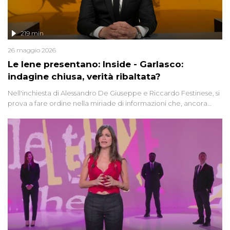
219 min
26 maggio 2026
Le Iene presentano: Inside - Garlasco:
indagine chiusa, verità ribaltata?
Nell'inchiesta di Alessandro De Giuseppe e Riccardo Festinese, si
prova a fare ordine nella miriade di informazioni che, ancora
oggi, continuano a emergere attorno a una delle vicende
giudiziarie più discusse degli ultimi anni. Lo speciale ricostruisce la
vicenda mettendo in fila testimonianze, errori, dettagli
controversi e i protagonisti di un'indagine che sembra non avere
fine.