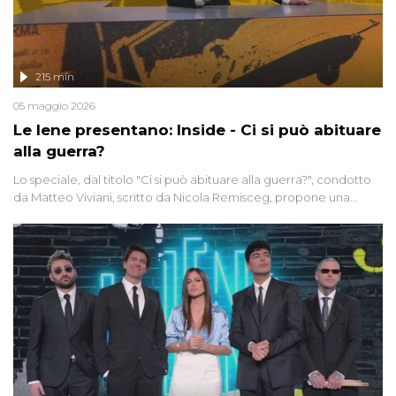
215 min
05 maggio 2026
Le Iene presentano: Inside - Ci si può abituare
alla guerra?
Lo speciale, dal titolo "Ci si può abituare alla guerra?", condotto
da Matteo Viviani, scritto da Nicola Remisceg, propone una
riflessione - con l'aiuto di economisti, esperti militari e giornalisti
di settore - su quanto la guerra sia diventata una realtà pervasiva.
Anche se l'Italia non è direttamente coinvolta in conflitti armati, il
contesto globale rende impossibile considerarla un fenomeno
lontano.