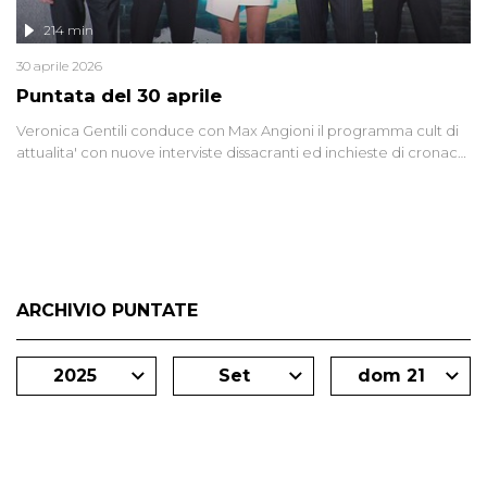
214 min
30 aprile 2026
Puntata del 30 aprile
Veronica Gentili conduce con Max Angioni il programma cult di
attualita' con nuove interviste dissacranti ed inchieste di cronaca
degli inviati.
ARCHIVIO PUNTATE
2025
Set
dom 21