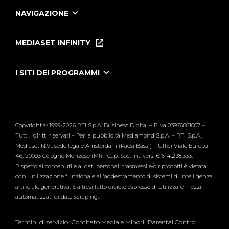
NAVIGAZIONE
Home
Puntate
MEDIASET INFINITY
Le Iene Presentano Inside
Puntate Ieneyeh
Tutti i servizi
I SITI DEI PROGRAMMI
Le Iene
Grande Fratello
Segnalazioni
L'Isola dei Famosi
Pubblico
Striscia la Notizia
Maria De Filippi
Copyright © 1999-2026 RTI S.p.A. Business Digital – P.Iva 03976881007 –
Verissimo
Tutti i diritti riservati – Per la pubblicità Mediamond S.p.A. – RTI S.p.A.,
Mediaset N.V., sede legale Amsterdam (Paesi Bassi) – Uffici Viale Europa
46, 20093 Cologno Monzese (MI) - Cap. Soc. int. vers. € 614.238.333.
Rispetto ai contenuti e ai dati personali trasmessi e/o riprodotti è vietata
ogni utilizzazione funzionale all'addestramento di sistemi di intelligenza
artificiale generativa. È altresì fatto divieto espresso di utilizzare mezzi
automatizzati di data scraping.
Termini di servizio
Comitato Media e Minori
Parental Control