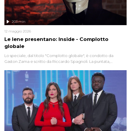
203 min
12 maggio 2026
Le Iene presentano: Inside - Complotto
globale
Lo speciale, dal titolo "Complotto globale", è condotto da
Gaston Zama e scritto da Riccardo Spagnoli. La puntata,
dedicata alle grandi teorie cospirazioniste del nostro tempo,
racconta l'universo delle narrazioni alternative, dei sospetti
globali e del complottismo che negli ultimi anni hanno invaso
social network, talk show, piazze digitali e immaginario collettivo.