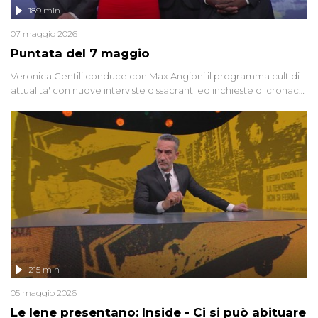
189 min
07 maggio 2026
Puntata del 7 maggio
Veronica Gentili conduce con Max Angioni il programma cult di
attualita' con nuove interviste dissacranti ed inchieste di cronaca
degli inviati.
215 min
05 maggio 2026
Le Iene presentano: Inside - Ci si può abituare