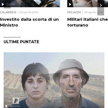
12 min
11 min
CALABRESI
09 aprile 2014
PELAZZA
09 aprile 2014
Investito dalla scorta di un
Militari italiani che
Ministro
torturano
ULTIME PUNTATE
165 min