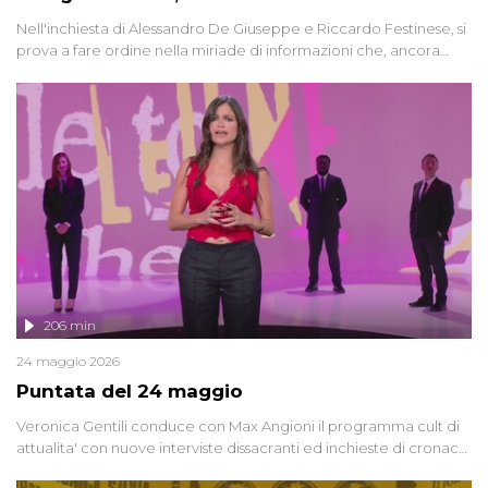
Nell'inchiesta di Alessandro De Giuseppe e Riccardo Festinese, si
prova a fare ordine nella miriade di informazioni che, ancora
oggi, continuano a emergere attorno a una delle vicende
giudiziarie più discusse degli ultimi anni. Lo speciale ricostruisce la
vicenda mettendo in fila testimonianze, errori, dettagli
controversi e i protagonisti di un'indagine che sembra non avere
fine.
206 min
24 maggio 2026
Puntata del 24 maggio
Veronica Gentili conduce con Max Angioni il programma cult di
attualita' con nuove interviste dissacranti ed inchieste di cronaca
degli inviati.