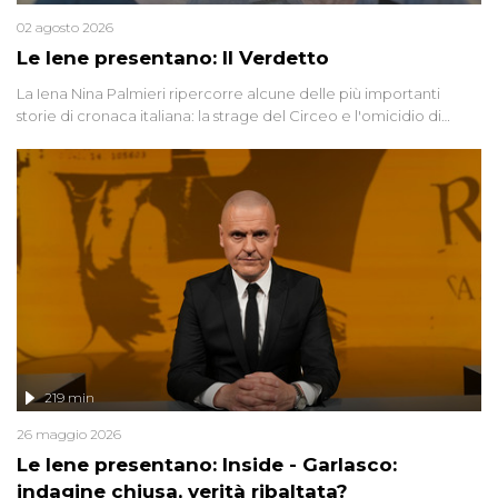
02 agosto 2026
Le Iene presentano: Il Verdetto
La Iena Nina Palmieri ripercorre alcune delle più importanti
storie di cronaca italiana: la strage del Circeo e l'omicidio di
Avetrana.
219 min
26 maggio 2026
Le Iene presentano: Inside - Garlasco:
indagine chiusa, verità ribaltata?