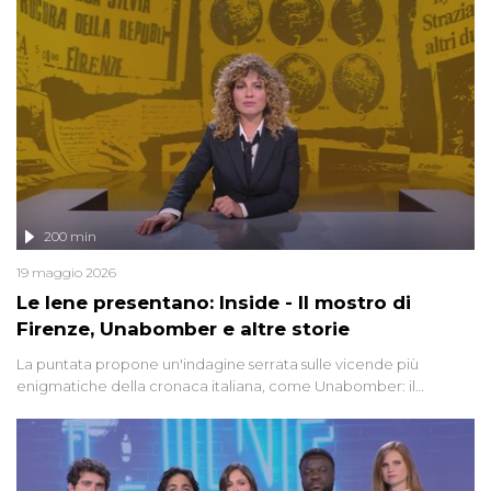
200 min
19 maggio 2026
Le Iene presentano: Inside - Il mostro di
Firenze, Unabomber e altre storie
La puntata propone un'indagine serrata sulle vicende più
enigmatiche della cronaca italiana, come Unabomber: il
dinamitardo seriale responsabile di decine di attentati tra gli anni
'90 e il 2000 che, inquietantemente, potrebbe essere ancora in
libertà. Lo speciale affronta inoltre le zone d'ombra sul Mostro di
Firenze, le cui responsabilità appaiono ancora oggi avvolte in un