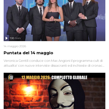
groviglio di dubbi mai chiariti. Nel corso dello speciale anche
l'intervista inedita a Olindo Romano, realizzata ne...
198 min
14 maggio 2026
Puntata del 14 maggio
Veronica Gentili conduce con Max Angioni il programma cult di
attualita' con nuove interviste dissacranti ed inchieste di cronaca
degli inviati.