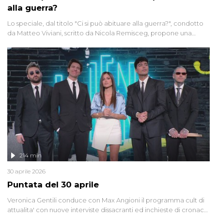
alla guerra?
Lo speciale, dal titolo "Ci si può abituare alla guerra?", condotto
da Matteo Viviani, scritto da Nicola Remisceg, propone una
riflessione - con l'aiuto di economisti, esperti militari e giornalisti
di settore - su quanto la guerra sia diventata una realtà pervasiva.
Anche se l'Italia non è direttamente coinvolta in conflitti armati, il
contesto globale rende impossibile considerarla un fenomeno
lontano.
214 min
30 aprile 2026
Puntata del 30 aprile
Veronica Gentili conduce con Max Angioni il programma cult di
attualita' con nuove interviste dissacranti ed inchieste di cronaca