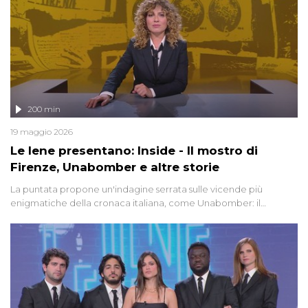
200 min
19 maggio 2026
Le Iene presentano: Inside - Il mostro di
Firenze, Unabomber e altre storie
La puntata propone un'indagine serrata sulle vicende più
enigmatiche della cronaca italiana, come Unabomber: il
dinamitardo seriale responsabile di decine di attentati tra gli anni
'90 e il 2000 che, inquietantemente, potrebbe essere ancora in
libertà. Lo speciale affronta inoltre le zone d'ombra sul Mostro di
Firenze, le cui responsabilità appaiono ancora oggi avvolte in un
groviglio di dubbi mai chiariti. Nel corso dello speciale anche
l'intervista inedita a Olindo Romano, realizzata ne...