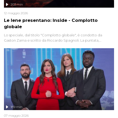
203 min
12 maggio 2026
Le Iene presentano: Inside - Complotto
globale
Lo speciale, dal titolo "Complotto globale", è condotto da
Gaston Zama e scritto da Riccardo Spagnoli. La puntata,
dedicata alle grandi teorie cospirazioniste del nostro tempo,
racconta l'universo delle narrazioni alternative, dei sospetti
globali e del complottismo che negli ultimi anni hanno invaso
social network, talk show, piazze digitali e immaginario collettivo.
189 min
07 maggio 2026