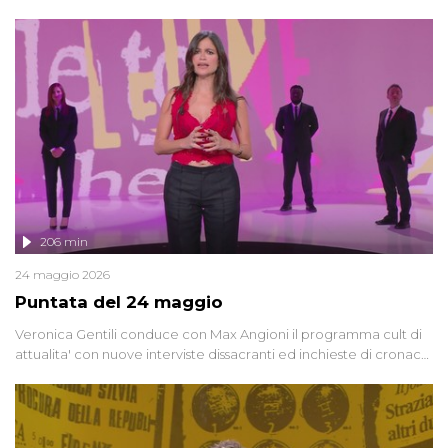
oggi, continuano a emergere attorno a una delle vicende
giudiziarie più discusse degli ultimi anni. Lo speciale ricostruisce la
vicenda mettendo in fila testimonianze, errori, dettagli
controversi e i protagonisti di un'indagine che sembra non avere
fine.
206 min
24 maggio 2026
Puntata del 24 maggio
Veronica Gentili conduce con Max Angioni il programma cult di
attualita' con nuove interviste dissacranti ed inchieste di cronaca
degli inviati.