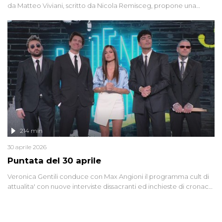
da Matteo Viviani, scritto da Nicola Remisceg, propone una
riflessione - con l'aiuto di economisti, esperti militari e giornalisti
di settore - su quanto la guerra sia diventata una realtà pervasiva.
Anche se l'Italia non è direttamente coinvolta in conflitti armati, il
contesto globale rende impossibile considerarla un fenomeno
lontano.
214 min
30 aprile 2026
Puntata del 30 aprile
Veronica Gentili conduce con Max Angioni il programma cult di
attualita' con nuove interviste dissacranti ed inchieste di cronaca
degli inviati.