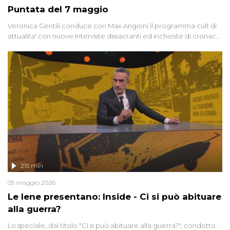
Puntata del 7 maggio
Veronica Gentili conduce con Max Angioni il programma cult di
attualita' con nuove interviste dissacranti ed inchieste di cronaca
degli inviati.
215 min
05 maggio 2026
Le Iene presentano: Inside - Ci si può abituare
alla guerra?
Lo speciale, dal titolo "Ci si può abituare alla guerra?", condotto