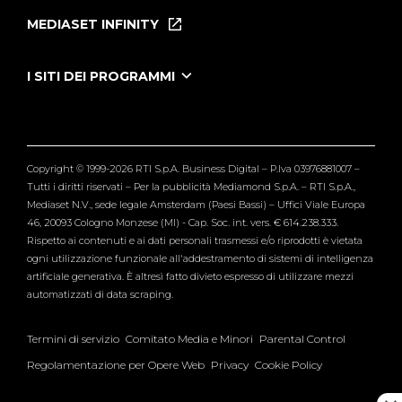
Puntate
MEDIASET INFINITY
Le Iene Presentano Inside
Puntate Ieneyeh
Tutti i servizi
I SITI DEI PROGRAMMI
Le Iene
Grande Fratello
Segnalazioni
L'Isola dei Famosi
Pubblico
Striscia la Notizia
Maria De Filippi
Copyright © 1999-2026 RTI S.p.A. Business Digital – P.Iva 03976881007 –
Verissimo
Tutti i diritti riservati – Per la pubblicità Mediamond S.p.A. – RTI S.p.A.,
Mediaset N.V., sede legale Amsterdam (Paesi Bassi) – Uffici Viale Europa
46, 20093 Cologno Monzese (MI) - Cap. Soc. int. vers. € 614.238.333.
Rispetto ai contenuti e ai dati personali trasmessi e/o riprodotti è vietata
ogni utilizzazione funzionale all'addestramento di sistemi di intelligenza
artificiale generativa. È altresì fatto divieto espresso di utilizzare mezzi
automatizzati di data scraping.
Termini di servizio
Comitato Media e Minori
Parental Control
Regolamentazione per Opere Web
Privacy
Cookie Policy