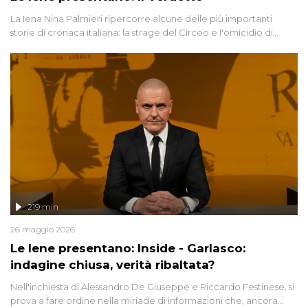
La Iena Nina Palmieri ripercorre alcune delle più importanti
storie di cronaca italiana: la strage del Circeo e l'omicidio di
Avetrana.
219 min
26 maggio 2026
Le Iene presentano: Inside - Garlasco:
indagine chiusa, verità ribaltata?
Nell'inchiesta di Alessandro De Giuseppe e Riccardo Festinese, si
prova a fare ordine nella miriade di informazioni che, ancora