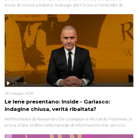
storie di cronaca italiana: la strage del Circeo e l'omicidio di
Avetrana.
219 min
26 maggio 2026
Le Iene presentano: Inside - Garlasco:
indagine chiusa, verità ribaltata?
Nell'inchiesta di Alessandro De Giuseppe e Riccardo Festinese, si
prova a fare ordine nella miriade di informazioni che, ancora
oggi, continuano a emergere attorno a una delle vicende
giudiziarie più discusse degli ultimi anni. Lo speciale ricostruisce la