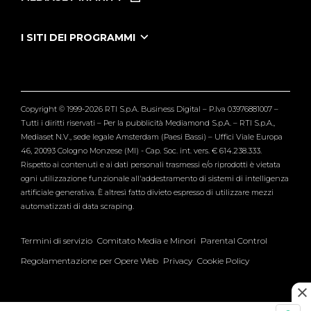
Le Iene Presentano Inside
Puntate Ieneyeh
Tutti i servizi
I SITI DEI PROGRAMMI
Le Iene
Grande Fratello
Segnalazioni
L'Isola dei Famosi
Pubblico
Striscia la Notizia
Maria De Filippi
Copyright © 1999-2026 RTI S.p.A. Business Digital – P.Iva 03976881007 –
Verissimo
Tutti i diritti riservati – Per la pubblicità Mediamond S.p.A. – RTI S.p.A.,
Mediaset N.V., sede legale Amsterdam (Paesi Bassi) – Uffici Viale Europa
46, 20093 Cologno Monzese (MI) - Cap. Soc. int. vers. € 614.238.333.
Rispetto ai contenuti e ai dati personali trasmessi e/o riprodotti è vietata
ogni utilizzazione funzionale all'addestramento di sistemi di intelligenza
artificiale generativa. È altresì fatto divieto espresso di utilizzare mezzi
automatizzati di data scraping.
Termini di servizio
Comitato Media e Minori
Parental Control
Regolamentazione per Opere Web
Privacy
Cookie Policy