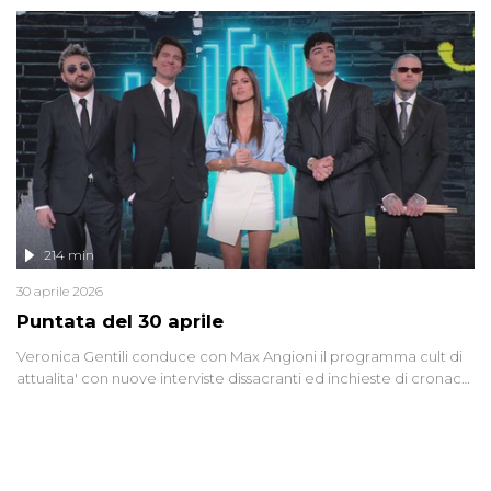
riflessione - con l'aiuto di economisti, esperti militari e giornalisti
di settore - su quanto la guerra sia diventata una realtà pervasiva.
Anche se l'Italia non è direttamente coinvolta in conflitti armati, il
contesto globale rende impossibile considerarla un fenomeno
lontano.
214 min
30 aprile 2026
Puntata del 30 aprile
Veronica Gentili conduce con Max Angioni il programma cult di
attualita' con nuove interviste dissacranti ed inchieste di cronaca
degli inviati.