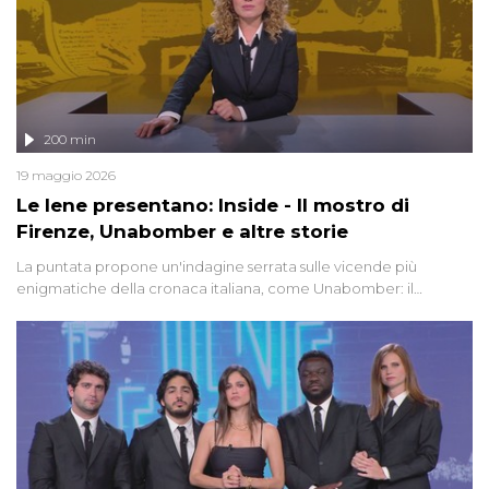
200 min
19 maggio 2026
Le Iene presentano: Inside - Il mostro di
Firenze, Unabomber e altre storie
La puntata propone un'indagine serrata sulle vicende più
enigmatiche della cronaca italiana, come Unabomber: il
dinamitardo seriale responsabile di decine di attentati tra gli anni
'90 e il 2000 che, inquietantemente, potrebbe essere ancora in
libertà. Lo speciale affronta inoltre le zone d'ombra sul Mostro di
Firenze, le cui responsabilità appaiono ancora oggi avvolte in un
groviglio di dubbi mai chiariti. Nel corso dello speciale anche
l'intervista inedita a Olindo Romano, realizzata ne...