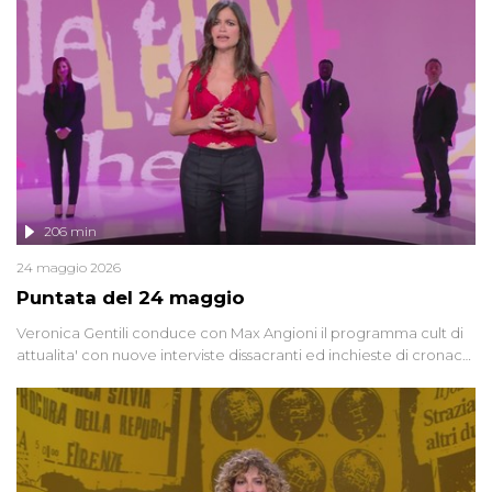
vicenda mettendo in fila testimonianze, errori, dettagli
controversi e i protagonisti di un'indagine che sembra non avere
fine.
206 min
24 maggio 2026
Puntata del 24 maggio
Veronica Gentili conduce con Max Angioni il programma cult di
attualita' con nuove interviste dissacranti ed inchieste di cronaca
degli inviati.