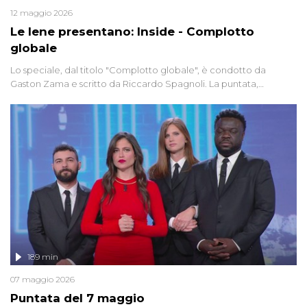
12 maggio 2026
Le Iene presentano: Inside - Complotto
globale
Lo speciale, dal titolo "Complotto globale", è condotto da
Gaston Zama e scritto da Riccardo Spagnoli. La puntata,
dedicata alle grandi teorie cospirazioniste del nostro tempo,
racconta l'universo delle narrazioni alternative, dei sospetti
globali e del complottismo che negli ultimi anni hanno invaso
social network, talk show, piazze digitali e immaginario collettivo.
189 min
07 maggio 2026
Puntata del 7 maggio