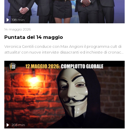
198 min
14 maggio 2026
Puntata del 14 maggio
Veronica Gentili conduce con Max Angioni il programma cult di
attualita' con nuove interviste dissacranti ed inchieste di cronaca
degli inviati.
203 min