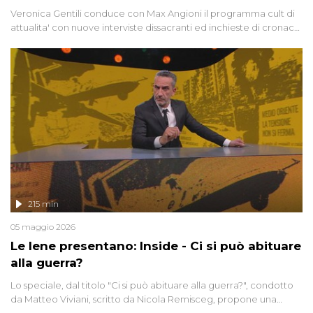
Veronica Gentili conduce con Max Angioni il programma cult di
attualita' con nuove interviste dissacranti ed inchieste di cronaca
degli inviati.
215 min
05 maggio 2026
Le Iene presentano: Inside - Ci si può abituare
alla guerra?
Lo speciale, dal titolo "Ci si può abituare alla guerra?", condotto
da Matteo Viviani, scritto da Nicola Remisceg, propone una