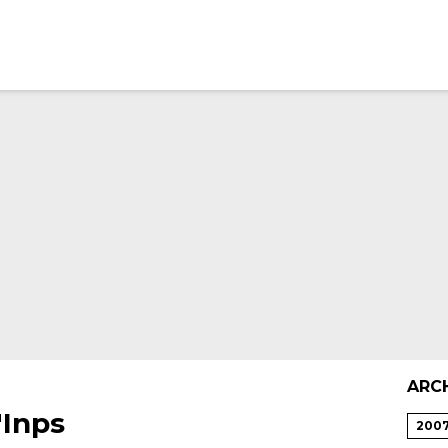
ARC
'Inps
200