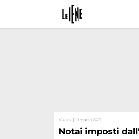
Video |
19 marzo 2007
Notai imposti dall