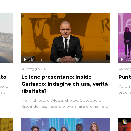
219 min
20
26 maggio 2026
24 mag
tto
Le Iene presentano: Inside -
Punt
Garlasco: indagine chiusa, verità
delle
Veroni
ribaltata?
la
progra
a.
intervi
Nell'inchiesta di Alessandro De Giuseppe e
degli i
Riccardo Festinese, si prova a fare ordine nella
miriade di informazioni che, ancora oggi,
continuano a emergere attorno a una delle
vicende giudiziarie più discusse degli ultimi
anni. Lo speciale ricostruisce la vicenda