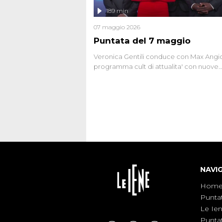
l'intervista inedita a Olindo Romano, rea
189 min
ne...
07 maggio 2026
Puntata del 7 maggio
Veronica Gentili conduce con Max Angion
programma cult di attualita' con nuove
interviste dissacranti ed inchieste di cro
degli inviati.
NAVI
Hom
Punta
Le Ie
Punta