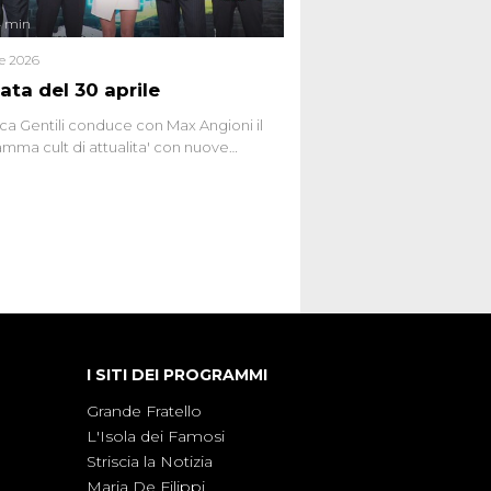
4 min
le 2026
ata del 30 aprile
ca Gentili conduce con Max Angioni il
mma cult di attualita' con nuove
ste dissacranti ed inchieste di cronaca
nviati.
I SITI DEI PROGRAMMI
Grande Fratello
L'Isola dei Famosi
Striscia la Notizia
Maria De Filippi