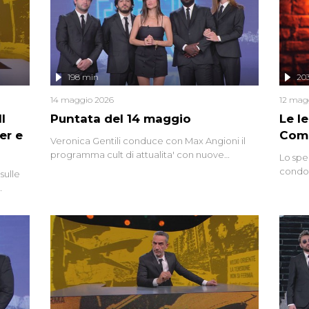
mettendo in fila testimonianze, errori, dettagli
controversi e i protagonisti di un'indagine che
sembra non avere fine.
198 min
20
14 maggio 2026
12 mag
l
Puntata del 14 maggio
Le I
er e
Comp
Veronica Gentili conduce con Max Angioni il
programma cult di attualita' con nuove
Lo spe
interviste dissacranti ed inchieste di cronaca
condot
sulle
degli inviati.
Riccar
grandi
do
tempo,
i tra
alterna
nte,
complo
eciale
invaso 
ro di
e imma
ancora