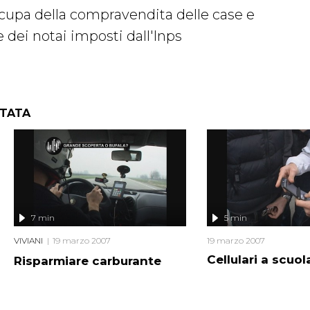
cupa della compravendita delle case e
 dei notai imposti dall'Inps
NTATA
7 min
5 min
VIVIANI
19 marzo 2007
19 marzo 2007
Cellulari a scuol
Risparmiare carburante