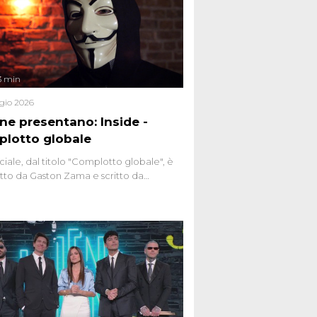
3 min
gio 2026
ene presentano: Inside -
lotto globale
ciale, dal titolo "Complotto globale", è
to da Gaston Zama e scritto da
do Spagnoli. La puntata, dedicata alle
 teorie cospirazioniste del nostro
 racconta l'universo delle narrazioni
tive, dei sospetti globali e del
ttismo che negli ultimi anni hanno
social network, talk show, piazze digitali
ginario collettivo.