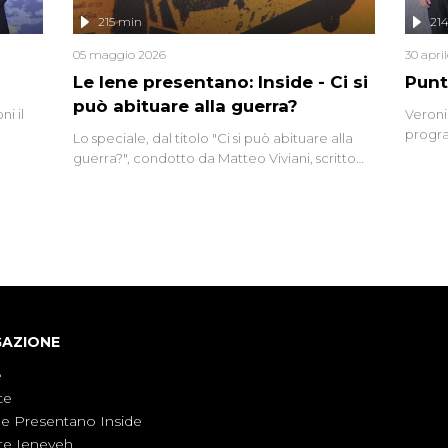
lizzata
215 min
21
05 maggio 2026
30 apri
Le Iene presentano: Inside - Ci si
Punt
può abituare alla guerra?
i il
Veroni
progra
Lo speciale, dal titolo "Ci si può abituare alla
naca
intervi
guerra?", condotto da Matteo Viviani, scritto
degli i
da Nicola Remisceg, propone una riflessione -
con l'aiuto di economisti, esperti militari e
giornalisti di settore - su quanto la guerra sia
diventata una realtà pervasiva. Anche se l'Italia
non è direttamente coinvolta in conflitti
armati, il contesto globale rende impossibile
considerarla un fenomeno lontano.
GAZIONE
e
te
ne Presentano Inside
te Ieneyeh