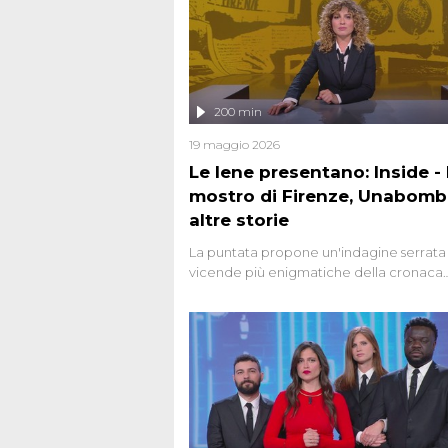
200 min
19 maggio 2026
Le Iene presentano: Inside - I
mostro di Firenze, Unabomb
altre storie
La puntata propone un'indagine serrata 
vicende più enigmatiche della cronaca
italiana, come Unabomber: il dinamitar
seriale responsabile di decine di attentat
gli anni '90 e il 2000 che, inquietanteme
potrebbe essere ancora in libertà. Lo sp
affronta inoltre le zone d'ombra sul Most
Firenze, le cui responsabilità appaiono 
oggi avvolte in un groviglio di dubbi mai
chiariti. Nel corso dello speciale anche