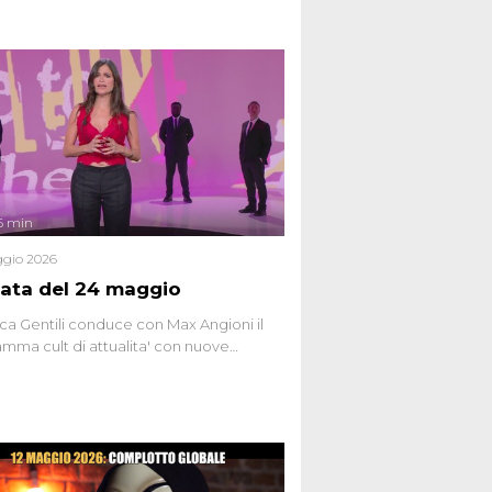
6 min
gio 2026
ata del 24 maggio
ca Gentili conduce con Max Angioni il
mma cult di attualita' con nuove
ste dissacranti ed inchieste di cronaca
nviati.