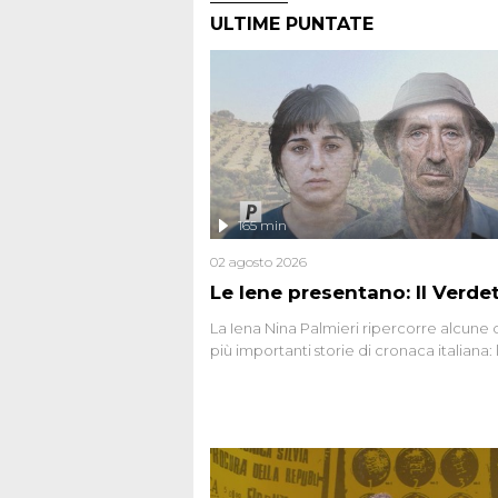
ULTIME PUNTATE
165 min
02 agosto 2026
Le Iene presentano: Il Verde
La Iena Nina Palmieri ripercorre alcune 
più importanti storie di cronaca italiana: 
strage del Circeo e l'omicidio di Avetran