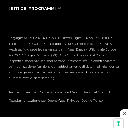
Puntate Ieneyeh
Tutti i servizi
I SITI DEI PROGRAMMI
Le Iene
Grande Fratello
Segnalazioni
L'Isola dei Famosi
Pubblico
Striscia la Notizia
Maria De Filippi
Copyright © 1999-2026 RTI S.p.A. Business Digital – P.Iva 03976881007 –
Verissimo
Tutti i diritti riservati – Per la pubblicità Mediamond S.p.A. – RTI S.p.A.,
Mediaset N.V., sede legale Amsterdam (Paesi Bassi) – Uffici Viale Europa
46, 20093 Cologno Monzese (MI) - Cap. Soc. int. vers. € 614.238.333.
Rispetto ai contenuti e ai dati personali trasmessi e/o riprodotti è vietata
ogni utilizzazione funzionale all'addestramento di sistemi di intelligenza
artificiale generativa. È altresì fatto divieto espresso di utilizzare mezzi
automatizzati di data scraping.
Termini di servizio
Comitato Media e Minori
Parental Control
Regolamentazione per Opere Web
Privacy
Cookie Policy