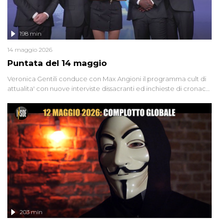
198 min
14 maggio 2026
Puntata del 14 maggio
Veronica Gentili conduce con Max Angioni il programma cult di
attualita' con nuove interviste dissacranti ed inchieste di cronaca
degli inviati.
203 min