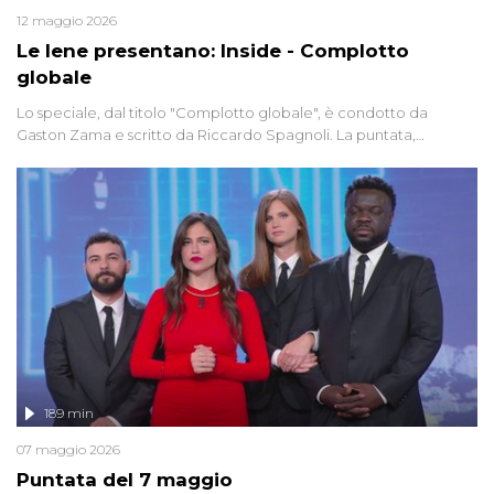
12 maggio 2026
Le Iene presentano: Inside - Complotto
globale
Lo speciale, dal titolo "Complotto globale", è condotto da
Gaston Zama e scritto da Riccardo Spagnoli. La puntata,
dedicata alle grandi teorie cospirazioniste del nostro tempo,
racconta l'universo delle narrazioni alternative, dei sospetti
globali e del complottismo che negli ultimi anni hanno invaso
social network, talk show, piazze digitali e immaginario collettivo.
189 min
07 maggio 2026
Puntata del 7 maggio