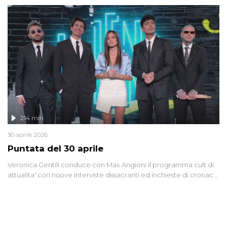
riflessione - con l'aiuto di economisti, esperti militari e giornalisti
di settore - su quanto la guerra sia diventata una realtà pervasiva.
Anche se l'Italia non è direttamente coinvolta in conflitti armati, il
contesto globale rende impossibile considerarla un fenomeno
lontano.
214 min
30 aprile 2026
Puntata del 30 aprile
Veronica Gentili conduce con Max Angioni il programma cult di
attualita' con nuove interviste dissacranti ed inchieste di cronaca
degli inviati.