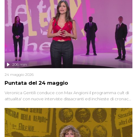
vicenda mettendo in fila testimonianze, errori, dettagli
controversi e i protagonisti di un'indagine che sembra non avere
fine.
206 min
24 maggio 2026
Puntata del 24 maggio
Veronica Gentili conduce con Max Angioni il programma cult di
attualita' con nuove interviste dissacranti ed inchieste di cronaca
degli inviati.