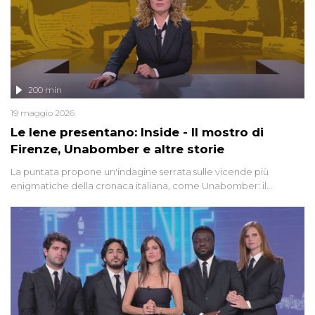
200 min
19 maggio 2026
Le Iene presentano: Inside - Il mostro di
Firenze, Unabomber e altre storie
La puntata propone un'indagine serrata sulle vicende più
enigmatiche della cronaca italiana, come Unabomber: il
dinamitardo seriale responsabile di decine di attentati tra gli anni
'90 e il 2000 che, inquietantemente, potrebbe essere ancora in
libertà. Lo speciale affronta inoltre le zone d'ombra sul Mostro di
Firenze, le cui responsabilità appaiono ancora oggi avvolte in un
groviglio di dubbi mai chiariti. Nel corso dello speciale anche
l'intervista inedita a Olindo Romano, realizzata ne...