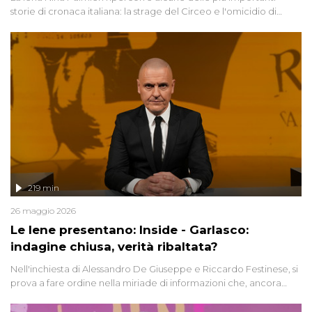
storie di cronaca italiana: la strage del Circeo e l'omicidio di
Avetrana.
219 min
26 maggio 2026
Le Iene presentano: Inside - Garlasco:
indagine chiusa, verità ribaltata?
Nell'inchiesta di Alessandro De Giuseppe e Riccardo Festinese, si
prova a fare ordine nella miriade di informazioni che, ancora
oggi, continuano a emergere attorno a una delle vicende
giudiziarie più discusse degli ultimi anni. Lo speciale ricostruisce la