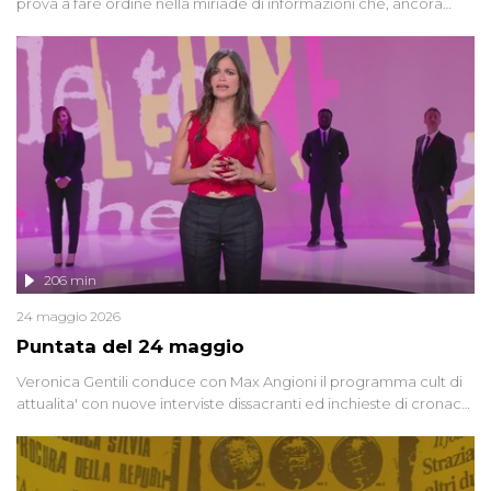
prova a fare ordine nella miriade di informazioni che, ancora
oggi, continuano a emergere attorno a una delle vicende
giudiziarie più discusse degli ultimi anni. Lo speciale ricostruisce la
vicenda mettendo in fila testimonianze, errori, dettagli
controversi e i protagonisti di un'indagine che sembra non avere
fine.
206 min
24 maggio 2026
Puntata del 24 maggio
Veronica Gentili conduce con Max Angioni il programma cult di
attualita' con nuove interviste dissacranti ed inchieste di cronaca
degli inviati.