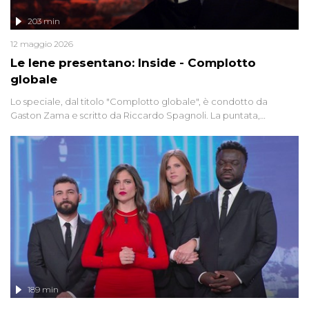
203 min
12 maggio 2026
Le Iene presentano: Inside - Complotto
globale
Lo speciale, dal titolo "Complotto globale", è condotto da
Gaston Zama e scritto da Riccardo Spagnoli. La puntata,
dedicata alle grandi teorie cospirazioniste del nostro tempo,
racconta l'universo delle narrazioni alternative, dei sospetti
globali e del complottismo che negli ultimi anni hanno invaso
social network, talk show, piazze digitali e immaginario collettivo.
189 min