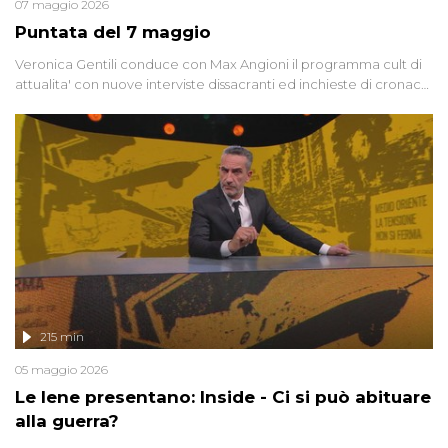
07 maggio 2026
Puntata del 7 maggio
Veronica Gentili conduce con Max Angioni il programma cult di
attualita' con nuove interviste dissacranti ed inchieste di cronaca
degli inviati.
215 min
05 maggio 2026
Le Iene presentano: Inside - Ci si può abituare
alla guerra?