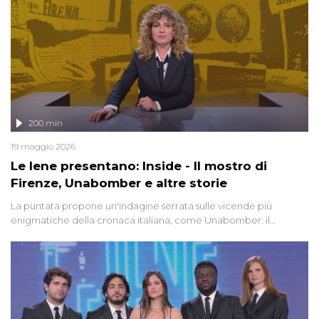
200 min
19 maggio 2026
Le Iene presentano: Inside - Il mostro di
Firenze, Unabomber e altre storie
La puntata propone un'indagine serrata sulle vicende più
enigmatiche della cronaca italiana, come Unabomber: il
dinamitardo seriale responsabile di decine di attentati tra gli anni
'90 e il 2000 che, inquietantemente, potrebbe essere ancora in
libertà. Lo speciale affronta inoltre le zone d'ombra sul Mostro di
Firenze, le cui responsabilità appaiono ancora oggi avvolte in un
groviglio di dubbi mai chiariti. Nel corso dello speciale anche
l'intervista inedita a Olindo Romano, realizzata ne...