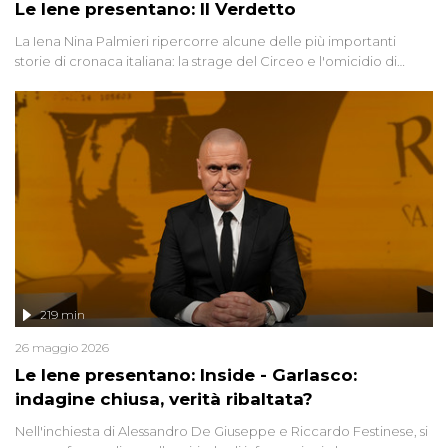
Le Iene presentano: Il Verdetto
La Iena Nina Palmieri ripercorre alcune delle più importanti
storie di cronaca italiana: la strage del Circeo e l'omicidio di
Avetrana.
219 min
26 maggio 2026
Le Iene presentano: Inside - Garlasco:
indagine chiusa, verità ribaltata?
Nell'inchiesta di Alessandro De Giuseppe e Riccardo Festinese, si