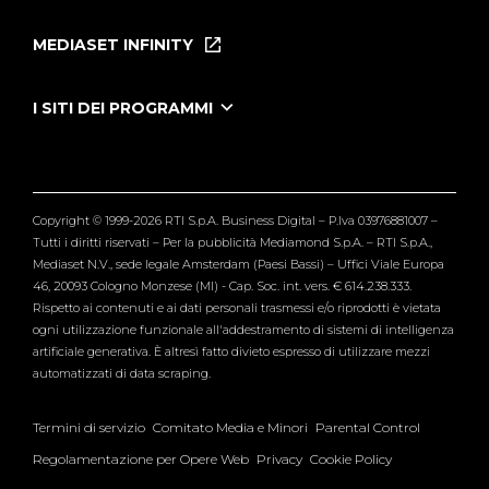
Home
Puntate
MEDIASET INFINITY
Le Iene Presentano Inside
Puntate Ieneyeh
Tutti i servizi
I SITI DEI PROGRAMMI
Le Iene
Grande Fratello
Segnalazioni
L'Isola dei Famosi
Pubblico
Striscia la Notizia
Maria De Filippi
Copyright © 1999-2026 RTI S.p.A. Business Digital – P.Iva 03976881007 –
Verissimo
Tutti i diritti riservati – Per la pubblicità Mediamond S.p.A. – RTI S.p.A.,
Mediaset N.V., sede legale Amsterdam (Paesi Bassi) – Uffici Viale Europa
46, 20093 Cologno Monzese (MI) - Cap. Soc. int. vers. € 614.238.333.
Rispetto ai contenuti e ai dati personali trasmessi e/o riprodotti è vietata
ogni utilizzazione funzionale all'addestramento di sistemi di intelligenza
artificiale generativa. È altresì fatto divieto espresso di utilizzare mezzi
automatizzati di data scraping.
Termini di servizio
Comitato Media e Minori
Parental Control
Regolamentazione per Opere Web
Privacy
Cookie Policy