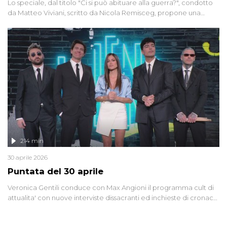
Lo speciale, dal titolo "Ci si può abituare alla guerra?", condotto
da Matteo Viviani, scritto da Nicola Remisceg, propone una
riflessione - con l'aiuto di economisti, esperti militari e giornalisti
di settore - su quanto la guerra sia diventata una realtà pervasiva.
Anche se l'Italia non è direttamente coinvolta in conflitti armati, il
contesto globale rende impossibile considerarla un fenomeno
lontano.
214 min
30 aprile 2026
Puntata del 30 aprile
Veronica Gentili conduce con Max Angioni il programma cult di
attualita' con nuove interviste dissacranti ed inchieste di cronaca
degli inviati.