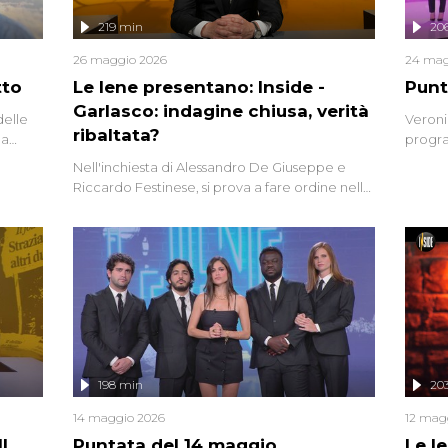
219 min
20
26 maggio 2026
24 mag
tto
Le Iene presentano: Inside -
Punt
Garlasco: indagine chiusa, verità
delle
Veroni
ribaltata?
la
progra
a.
intervi
Nell'inchiesta di Alessandro De Giuseppe e
degli i
Riccardo Festinese, si prova a fare ordine nella
miriade di informazioni che, ancora oggi,
continuano a emergere attorno a una delle
vicende giudiziarie più discusse degli ultimi
anni. Lo speciale ricostruisce la vicenda
mettendo in fila testimonianze, errori, dettagli
controversi e i protagonisti di un'indagine che
sembra non avere fine.
198 min
20
14 maggio 2026
12 mag
l
Puntata del 14 maggio
Le I