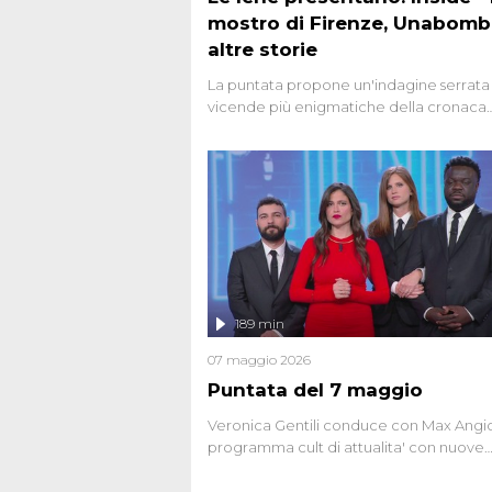
mostro di Firenze, Unabomb
altre storie
La puntata propone un'indagine serrata 
vicende più enigmatiche della cronaca
italiana, come Unabomber: il dinamitar
seriale responsabile di decine di attentat
gli anni '90 e il 2000 che, inquietanteme
potrebbe essere ancora in libertà. Lo sp
affronta inoltre le zone d'ombra sul Most
Firenze, le cui responsabilità appaiono 
oggi avvolte in un groviglio di dubbi mai
chiariti. Nel corso dello speciale anche
l'intervista inedita a Olindo Romano, rea
189 min
ne...
07 maggio 2026
Puntata del 7 maggio
Veronica Gentili conduce con Max Angion
programma cult di attualita' con nuove
interviste dissacranti ed inchieste di cro
degli inviati.