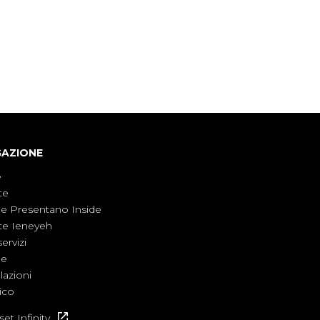
da Nicola Remisceg, propone una riflessione -
con l'aiuto di economisti, esperti militari e
giornalisti di settore - su quanto la guerra sia
diventata una realtà pervasiva. Anche se l'Italia
non è direttamente coinvolta in conflitti
armati, il contesto globale rende impossibile
considerarla un fenomeno lontano.
GAZIONE
e
te
ne Presentano Inside
te Ieneyeh
servizi
ne
azioni
ico
et Infinity