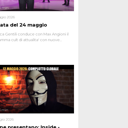
6 min
gio 2026
ata del 24 maggio
ca Gentili conduce con Max Angioni il
mma cult di attualita' con nuove
ste dissacranti ed inchieste di cronaca
nviati.
3 min
gio 2026
ene presentano: Inside -