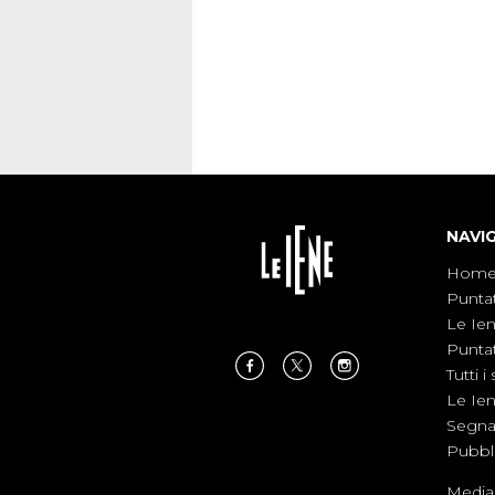
NAVI
Hom
Punta
Le Ie
Punta
Tutti i 
Le Ie
Segnal
Pubbl
Medias