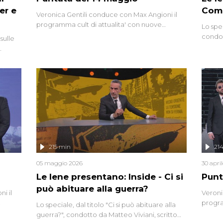
er e
Comp
Veronica Gentili conduce con Max Angioni il
programma cult di attualita' con nuove
Lo spe
interviste dissacranti ed inchieste di cronaca
condot
sulle
degli inviati.
Riccar
grandi
do
tempo,
i tra
alterna
nte,
complo
eciale
invaso 
ro di
e imma
ancora
lizzata
215 min
21
05 maggio 2026
30 apri
Le Iene presentano: Inside - Ci si
Punt
può abituare alla guerra?
i il
Veroni
progra
Lo speciale, dal titolo "Ci si può abituare alla
naca
intervi
guerra?", condotto da Matteo Viviani, scritto
degli i