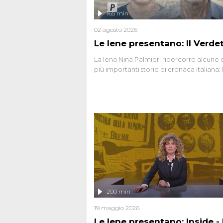
165 min
02 agosto 2026
Le Iene presentano: Il Verde
La Iena Nina Palmieri ripercorre alcune 
più importanti storie di cronaca italiana: 
strage del Circeo e l'omicidio di Avetran
200 min
19 maggio 2026
Le Iene presentano: Inside - I