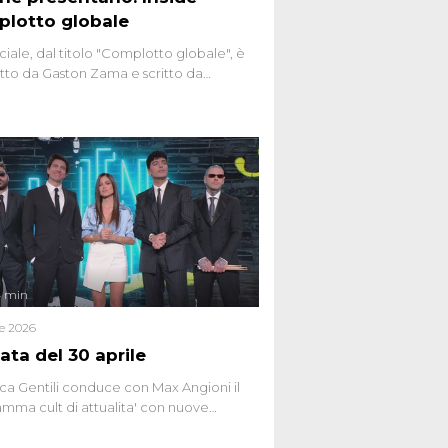
lotto globale
ciale, dal titolo "Complotto globale", è
to da Gaston Zama e scritto da
do Spagnoli. La puntata, dedicata alle
 teorie cospirazioniste del nostro
 racconta l'universo delle narrazioni
tive, dei sospetti globali e del
ttismo che negli ultimi anni hanno
social network, talk show, piazze digitali
ginario collettivo.
4 min
le 2026
ata del 30 aprile
ca Gentili conduce con Max Angioni il
mma cult di attualita' con nuove
ste dissacranti ed inchieste di cronaca
nviati.