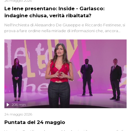
26 maggio 2026
Le Iene presentano: Inside - Garlasco:
indagine chiusa, verità ribaltata?
Nell'inchiesta di Alessandro De Giuseppe e Riccardo Festinese, si
prova a fare ordine nella miriade di informazioni che, ancora
oggi, continuano a emergere attorno a una delle vicende
giudiziarie più discusse degli ultimi anni. Lo speciale ricostruisce la
vicenda mettendo in fila testimonianze, errori, dettagli
controversi e i protagonisti di un'indagine che sembra non avere
fine.
206 min
24 maggio 2026
Puntata del 24 maggio