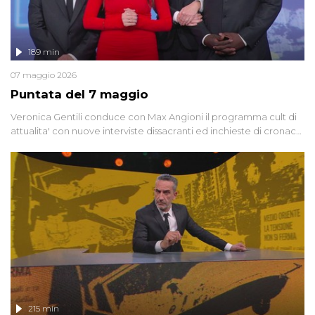
189 min
07 maggio 2026
Puntata del 7 maggio
Veronica Gentili conduce con Max Angioni il programma cult di
attualita' con nuove interviste dissacranti ed inchieste di cronaca
degli inviati.
215 min