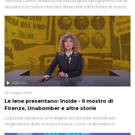
Veronica Gentili conduce con Max Angioni il programma cult di
attualita' con nuove interviste dissacranti ed inchieste di cronaca
degli inviati.
200 min
19 maggio 2026
Le Iene presentano: Inside - Il mostro di
Firenze, Unabomber e altre storie
La puntata propone un'indagine serrata sulle vicende più
enigmatiche della cronaca italiana, come Unabomber: il
dinamitardo seriale responsabile di decine di attentati tra gli anni