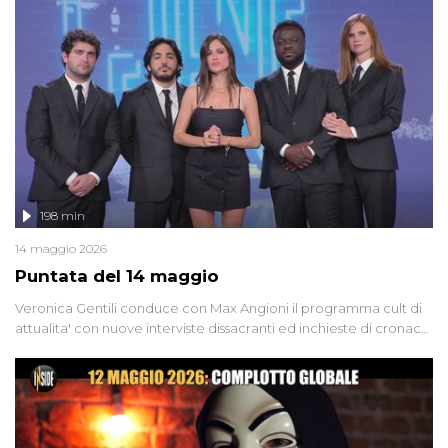
'90 e il 2000 che, inquietantemente, potrebbe essere ancora in
libertà. Lo speciale affronta inoltre le zone d'ombra sul Mostro di
Firenze, le cui responsabilità appaiono ancora oggi avvolte in un
groviglio di dubbi mai chiariti. Nel corso dello speciale anche
l'intervista inedita a Olindo Romano, realizzata ne...
198 min
14 maggio 2026
Puntata del 14 maggio
Veronica Gentili conduce con Max Angioni il programma cult di
attualita' con nuove interviste dissacranti ed inchieste di cronaca
degli inviati.