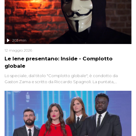
203 min
12 maggio 2026
Le Iene presentano: Inside - Complotto
globale
Lo speciale, dal titolo "Complotto globale", è condotto da
Gaston Zama e scritto da Riccardo Spagnoli. La puntata,
dedicata alle grandi teorie cospirazioniste del nostro tempo,
racconta l'universo delle narrazioni alternative, dei sospetti
globali e del complottismo che negli ultimi anni hanno invaso
social network, talk show, piazze digitali e immaginario collettivo.