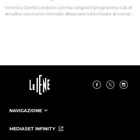
Veronica Gentili conduce con Max Angioni il programma cult di
attualita' con nuove interviste dissacranti ed inchieste di cronaca
degli inviati.
NAVIGAZIONE
Home
Puntate
MEDIASET INFINITY
Le Iene Presentano Inside
Puntate Ieneyeh