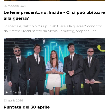
05 maggio 2026
Le Iene presentano: Inside - Ci si può abituare
alla guerra?
Lo speciale, dal titolo "Ci si può abituare alla guerra?", condotto
da Matteo Viviani, scritto da Nicola Remisceg, propone una
riflessione - con l'aiuto di economisti, esperti militari e giornalisti
di settore - su quanto la guerra sia diventata una realtà pervasiva.
Anche se l'Italia non è direttamente coinvolta in conflitti armati, il
contesto globale rende impossibile considerarla un fenomeno
lontano.
214 min
30 aprile 2026
Puntata del 30 aprile