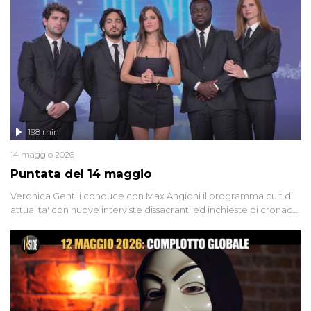
Firenze, le cui responsabilità appaiono ancora oggi avvolte in un
groviglio di dubbi mai chiariti. Nel corso dello speciale anche
l'intervista inedita a Olindo Romano, realizzata ne...
198 min
14 maggio 2026
Puntata del 14 maggio
Veronica Gentili conduce con Max Angioni il programma cult di
attualita' con nuove interviste dissacranti ed inchieste di cronaca
degli inviati.