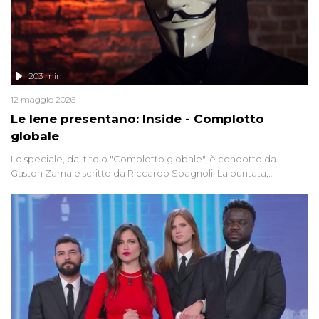
203 min
12 maggio 2026
Le Iene presentano: Inside - Complotto
globale
Lo speciale, dal titolo "Complotto globale", è condotto da
Gaston Zama e scritto da Riccardo Spagnoli. La puntata,
dedicata alle grandi teorie cospirazioniste del nostro tempo,
racconta l'universo delle narrazioni alternative, dei sospetti
globali e del complottismo che negli ultimi anni hanno invaso
social network, talk show, piazze digitali e immaginario collettivo.