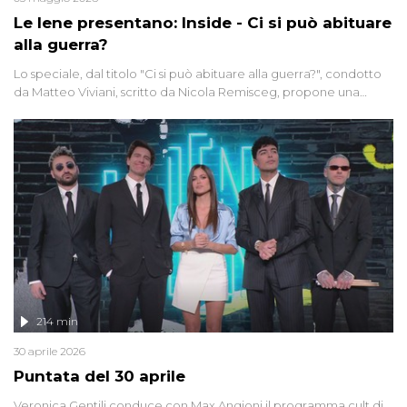
Le Iene presentano: Inside - Ci si può abituare
alla guerra?
Lo speciale, dal titolo "Ci si può abituare alla guerra?", condotto
da Matteo Viviani, scritto da Nicola Remisceg, propone una
riflessione - con l'aiuto di economisti, esperti militari e giornalisti
di settore - su quanto la guerra sia diventata una realtà pervasiva.
Anche se l'Italia non è direttamente coinvolta in conflitti armati, il
contesto globale rende impossibile considerarla un fenomeno
lontano.
214 min
30 aprile 2026
Puntata del 30 aprile
Veronica Gentili conduce con Max Angioni il programma cult di