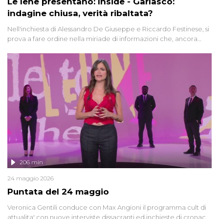
Le Iene presentano: Inside - Garlasco:
indagine chiusa, verità ribaltata?
Nell'inchiesta di Alessandro De Giuseppe e Riccardo Festinese, si
prova a fare ordine nella miriade di informazioni che, ancora
oggi, continuano a emergere attorno a una delle vicende
giudiziarie più discusse degli ultimi anni. Lo speciale ricostruisce la
vicenda mettendo in fila testimonianze, errori, dettagli
controversi e i protagonisti di un'indagine che sembra non avere
fine.
206 min
24 maggio 2026
Puntata del 24 maggio
Veronica Gentili conduce con Max Angioni il programma cult di
attualita' con nuove interviste dissacranti ed inchieste di cronaca