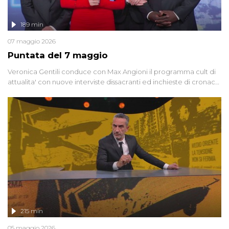
189 min
07 maggio 2026
Puntata del 7 maggio
Veronica Gentili conduce con Max Angioni il programma cult di
attualita' con nuove interviste dissacranti ed inchieste di cronaca
degli inviati.
215 min
05 maggio 2026