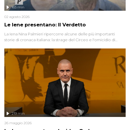
165 min
02 agosto 2026
Le Iene presentano: Il Verdetto
La Iena Nina Palmieri ripercorre alcune delle più importanti
storie di cronaca italiana: la strage del Circeo e l'omicidio di
Avetrana.
219 min
26 maggio 2026