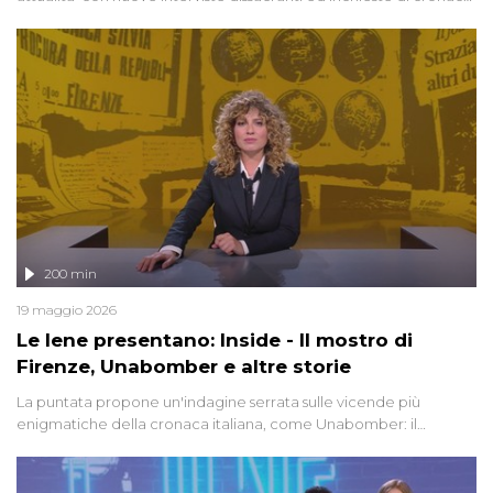
degli inviati.
200 min
19 maggio 2026
Le Iene presentano: Inside - Il mostro di
Firenze, Unabomber e altre storie
La puntata propone un'indagine serrata sulle vicende più
enigmatiche della cronaca italiana, come Unabomber: il
dinamitardo seriale responsabile di decine di attentati tra gli anni
'90 e il 2000 che, inquietantemente, potrebbe essere ancora in
libertà. Lo speciale affronta inoltre le zone d'ombra sul Mostro di