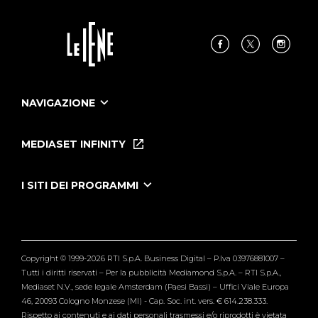
NAVIGAZIONE
Home
Puntate
MEDIASET INFINITY
Le Iene Presentano Inside
Puntate Ieneyeh
Tutti i servizi
I SITI DEI PROGRAMMI
Le Iene
Grande Fratello
Segnalazioni
L'Isola dei Famosi
Pubblico
Striscia la Notizia
Maria De Filippi
Copyright © 1999-2026 RTI S.p.A. Business Digital – P.Iva 03976881007 –
Verissimo
Tutti i diritti riservati – Per la pubblicità Mediamond S.p.A. – RTI S.p.A.,
Mediaset N.V., sede legale Amsterdam (Paesi Bassi) – Uffici Viale Europa
46, 20093 Cologno Monzese (MI) - Cap. Soc. int. vers. € 614.238.333.
Rispetto ai contenuti e ai dati personali trasmessi e/o riprodotti è vietata