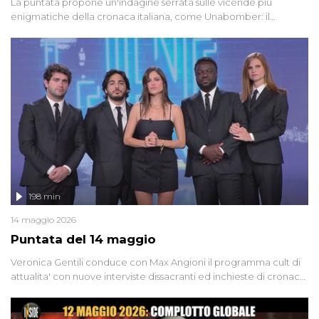
La puntata propone un'indagine serrata sulle vicende più
enigmatiche della cronaca italiana, come Unabomber: il
dinamitardo seriale responsabile di decine di attentati tra gli anni
'90 e il 2000 che, inquietantemente, potrebbe essere ancora in
libertà. Lo speciale affronta inoltre le zone d'ombra sul Mostro di
Firenze, le cui responsabilità appaiono ancora oggi avvolte in un
groviglio di dubbi mai chiariti. Nel corso dello speciale anche
l'intervista inedita a Olindo Romano, realizzata ne...
198 min
14 maggio 2026
Puntata del 14 maggio
Veronica Gentili conduce con Max Angioni il programma cult di
attualita' con nuove interviste dissacranti ed inchieste di cronaca
degli inviati.