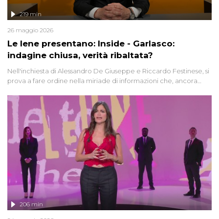
219 min
26 maggio 2026
Le Iene presentano: Inside - Garlasco:
indagine chiusa, verità ribaltata?
Nell'inchiesta di Alessandro De Giuseppe e Riccardo Festinese, si
prova a fare ordine nella miriade di informazioni che, ancora
oggi, continuano a emergere attorno a una delle vicende
giudiziarie più discusse degli ultimi anni. Lo speciale ricostruisce la
vicenda mettendo in fila testimonianze, errori, dettagli
controversi e i protagonisti di un'indagine che sembra non avere
fine.
206 min