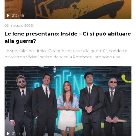
215 min
05 maggio 2026
Le Iene presentano: Inside - Ci si può abituare
alla guerra?
Lo speciale, dal titolo "Ci si può abituare alla guerra?", condotto
da Matteo Viviani, scritto da Nicola Remisceg, propone una
riflessione - con l'aiuto di economisti, esperti militari e giornalisti
di settore - su quanto la guerra sia diventata una realtà pervasiva.
Anche se l'Italia non è direttamente coinvolta in conflitti armati, il
contesto globale rende impossibile considerarla un fenomeno
lontano.
214 min