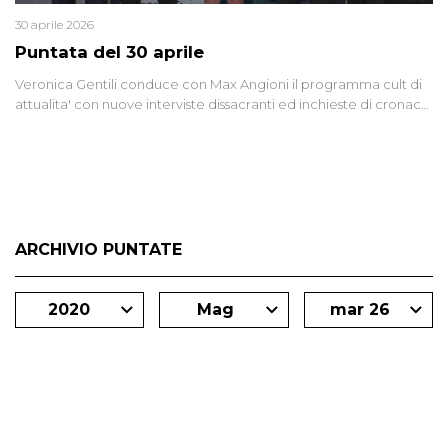
30 aprile 2026
Puntata del 30 aprile
Veronica Gentili conduce con Max Angioni il programma cult di
attualita' con nuove interviste dissacranti ed inchieste di cronaca
degli inviati.
ARCHIVIO PUNTATE
2020
Mag
mar 26