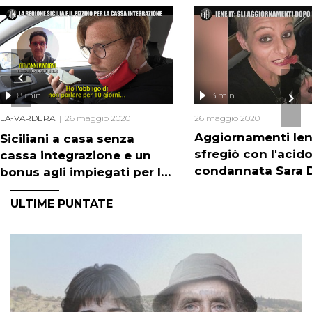
8 min
3 min
LA-VARDERA
26 maggio 2020
26 maggio 2020
Aggiornamenti Iene
Siciliani a casa senza
sfregiò con l'acido 
cassa integrazione e un
condannata Sara 
bonus agli impiegati per le
Mastro
pratiche?
ULTIME PUNTATE