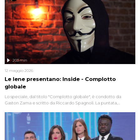
203 min
12 maggio 2026
Le Iene presentano: Inside - Complotto
globale
Lo speciale, dal titolo "Complotto globale", è condotto da
Gaston Zama e scritto da Riccardo Spagnoli. La puntata,
dedicata alle grandi teorie cospirazioniste del nostro tempo,
racconta l'universo delle narrazioni alternative, dei sospetti
globali e del complottismo che negli ultimi anni hanno invaso
social network, talk show, piazze digitali e immaginario collettivo.