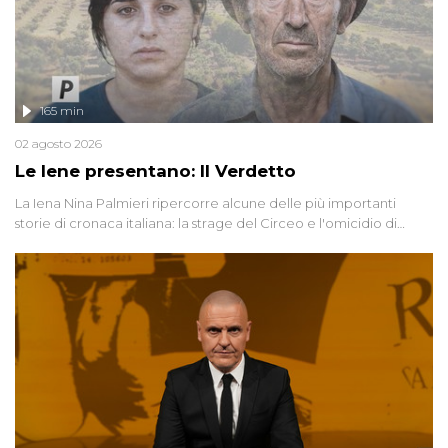
165 min
02 agosto 2026
Le Iene presentano: Il Verdetto
La Iena Nina Palmieri ripercorre alcune delle più importanti
storie di cronaca italiana: la strage del Circeo e l'omicidio di
Avetrana.