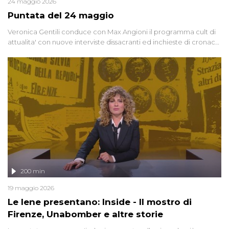
24 maggio 2026
Puntata del 24 maggio
Veronica Gentili conduce con Max Angioni il programma cult di
attualita' con nuove interviste dissacranti ed inchieste di cronaca
degli inviati.
200 min
19 maggio 2026
Le Iene presentano: Inside - Il mostro di
Firenze, Unabomber e altre storie