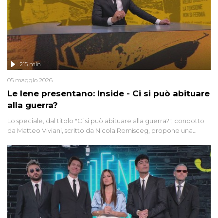
215 min
05 maggio 2026
Le Iene presentano: Inside - Ci si può abituare
alla guerra?
Lo speciale, dal titolo "Ci si può abituare alla guerra?", condotto
da Matteo Viviani, scritto da Nicola Remisceg, propone una
riflessione - con l'aiuto di economisti, esperti militari e giornalisti
di settore - su quanto la guerra sia diventata una realtà pervasiva.
Anche se l'Italia non è direttamente coinvolta in conflitti armati, il
contesto globale rende impossibile considerarla un fenomeno
lontano.