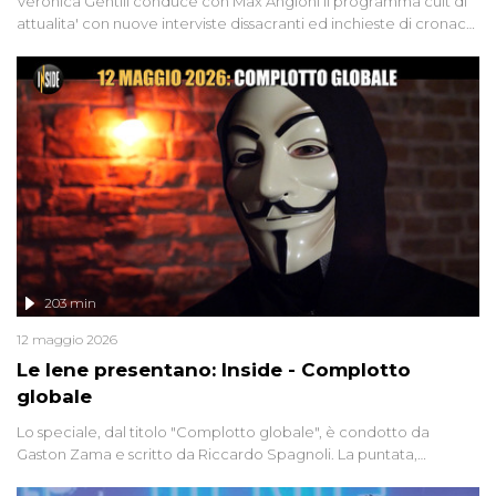
Veronica Gentili conduce con Max Angioni il programma cult di
attualita' con nuove interviste dissacranti ed inchieste di cronaca
degli inviati.
203 min
12 maggio 2026
Le Iene presentano: Inside - Complotto
globale
Lo speciale, dal titolo "Complotto globale", è condotto da
Gaston Zama e scritto da Riccardo Spagnoli. La puntata,
dedicata alle grandi teorie cospirazioniste del nostro tempo,