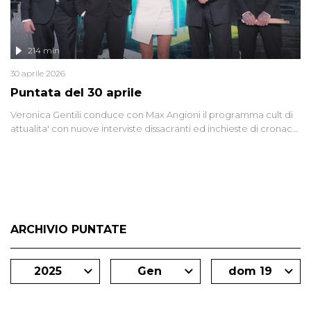
214 min
30 aprile 2026
Puntata del 30 aprile
Veronica Gentili conduce con Max Angioni il programma cult di
attualita' con nuove interviste dissacranti ed inchieste di cronaca
degli inviati.
ARCHIVIO PUNTATE
2025
Gen
dom 19