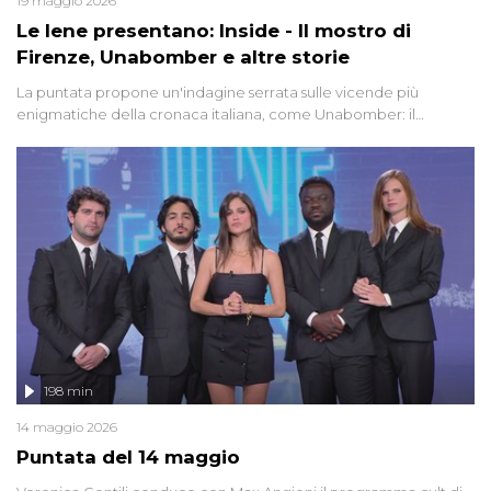
19 maggio 2026
Le Iene presentano: Inside - Il mostro di
Firenze, Unabomber e altre storie
La puntata propone un'indagine serrata sulle vicende più
enigmatiche della cronaca italiana, come Unabomber: il
dinamitardo seriale responsabile di decine di attentati tra gli anni
'90 e il 2000 che, inquietantemente, potrebbe essere ancora in
libertà. Lo speciale affronta inoltre le zone d'ombra sul Mostro di
Firenze, le cui responsabilità appaiono ancora oggi avvolte in un
groviglio di dubbi mai chiariti. Nel corso dello speciale anche
l'intervista inedita a Olindo Romano, realizzata ne...
198 min
14 maggio 2026
Puntata del 14 maggio