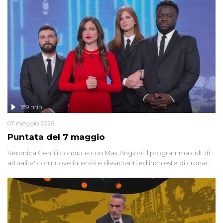
racconta l'universo delle narrazioni alternative, dei sospetti
globali e del complottismo che negli ultimi anni hanno invaso
social network, talk show, piazze digitali e immaginario collettivo.
189 min
07 maggio 2026
Puntata del 7 maggio
Veronica Gentili conduce con Max Angioni il programma cult di
attualita' con nuove interviste dissacranti ed inchieste di cronaca
degli inviati.