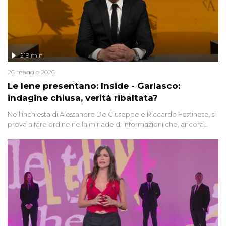
219 min
26 maggio 2026
Le Iene presentano: Inside - Garlasco:
indagine chiusa, verità ribaltata?
Nell'inchiesta di Alessandro De Giuseppe e Riccardo Festinese, si
prova a fare ordine nella miriade di informazioni che, ancora
oggi, continuano a emergere attorno a una delle vicende
giudiziarie più discusse degli ultimi anni. Lo speciale ricostruisce la
vicenda mettendo in fila testimonianze, errori, dettagli
controversi e i protagonisti di un'indagine che sembra non avere
fine.