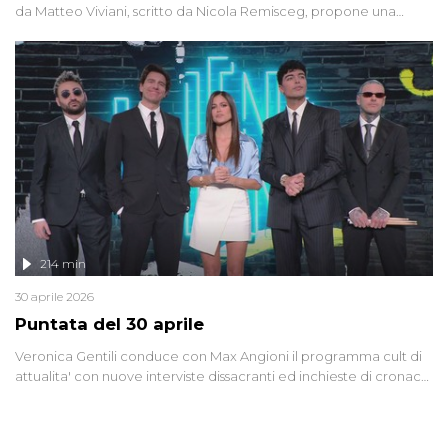
da Matteo Viviani, scritto da Nicola Remisceg, propone una
riflessione - con l'aiuto di economisti, esperti militari e giornalisti
di settore - su quanto la guerra sia diventata una realtà pervasiva.
Anche se l'Italia non è direttamente coinvolta in conflitti armati, il
contesto globale rende impossibile considerarla un fenomeno
lontano.
214 min
30 aprile 2026
Puntata del 30 aprile
Veronica Gentili conduce con Max Angioni il programma cult di
attualita' con nuove interviste dissacranti ed inchieste di cronaca
degli inviati.