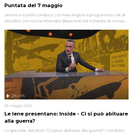
Puntata del 7 maggio
Veronica Gentili conduce con Max Angioni il programma cult di
attualita' con nuove interviste dissacranti ed inchieste di cronaca
degli inviati.
215 min
05 maggio 2026
Le Iene presentano: Inside - Ci si può abituare
alla guerra?
Lo speciale, dal titolo "Ci si può abituare alla guerra?", condotto