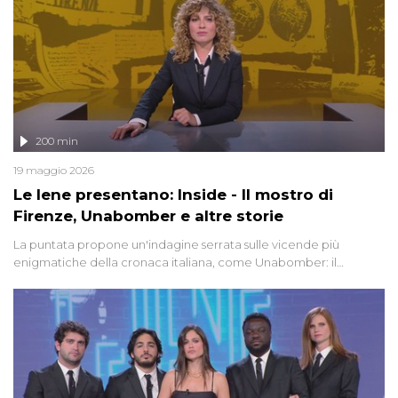
200 min
19 maggio 2026
Le Iene presentano: Inside - Il mostro di
Firenze, Unabomber e altre storie
La puntata propone un'indagine serrata sulle vicende più
enigmatiche della cronaca italiana, come Unabomber: il
dinamitardo seriale responsabile di decine di attentati tra gli anni
'90 e il 2000 che, inquietantemente, potrebbe essere ancora in
libertà. Lo speciale affronta inoltre le zone d'ombra sul Mostro di
Firenze, le cui responsabilità appaiono ancora oggi avvolte in un
groviglio di dubbi mai chiariti. Nel corso dello speciale anche
l'intervista inedita a Olindo Romano, realizzata ne...