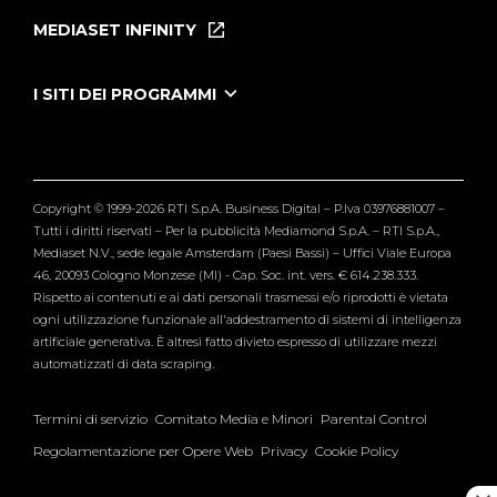
Puntate
MEDIASET INFINITY
Le Iene Presentano Inside
Puntate Ieneyeh
Tutti i servizi
I SITI DEI PROGRAMMI
Le Iene
Grande Fratello
Segnalazioni
L'Isola dei Famosi
Pubblico
Striscia la Notizia
Maria De Filippi
Copyright © 1999-2026 RTI S.p.A. Business Digital – P.Iva 03976881007 –
Verissimo
Tutti i diritti riservati – Per la pubblicità Mediamond S.p.A. – RTI S.p.A.,
Mediaset N.V., sede legale Amsterdam (Paesi Bassi) – Uffici Viale Europa
46, 20093 Cologno Monzese (MI) - Cap. Soc. int. vers. € 614.238.333.
Rispetto ai contenuti e ai dati personali trasmessi e/o riprodotti è vietata
ogni utilizzazione funzionale all'addestramento di sistemi di intelligenza
artificiale generativa. È altresì fatto divieto espresso di utilizzare mezzi
automatizzati di data scraping.
Termini di servizio
Comitato Media e Minori
Parental Control
Regolamentazione per Opere Web
Privacy
Cookie Policy