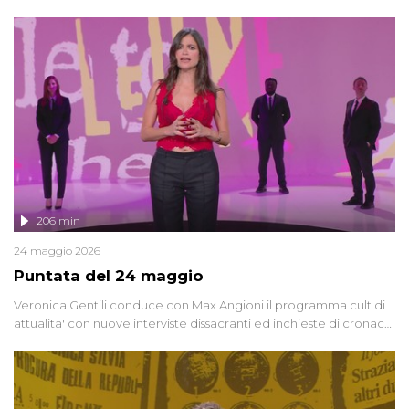
oggi, continuano a emergere attorno a una delle vicende
giudiziarie più discusse degli ultimi anni. Lo speciale ricostruisce la
vicenda mettendo in fila testimonianze, errori, dettagli
controversi e i protagonisti di un'indagine che sembra non avere
fine.
206 min
24 maggio 2026
Puntata del 24 maggio
Veronica Gentili conduce con Max Angioni il programma cult di
attualita' con nuove interviste dissacranti ed inchieste di cronaca
degli inviati.