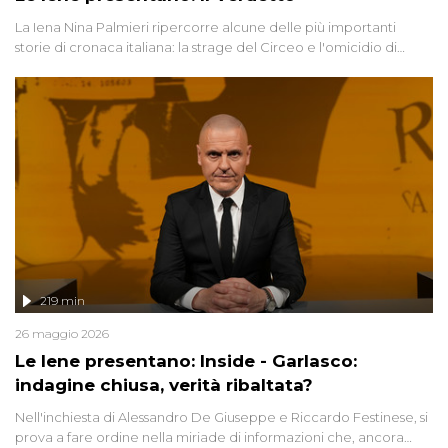
La Iena Nina Palmieri ripercorre alcune delle più importanti
storie di cronaca italiana: la strage del Circeo e l'omicidio di
Avetrana.
219 min
26 maggio 2026
Le Iene presentano: Inside - Garlasco:
indagine chiusa, verità ribaltata?
Nell'inchiesta di Alessandro De Giuseppe e Riccardo Festinese, si
prova a fare ordine nella miriade di informazioni che, ancora