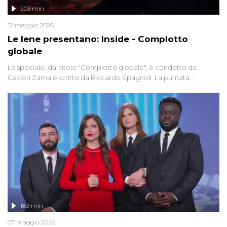
203 min
12 maggio 2026
Le Iene presentano: Inside - Complotto
globale
Lo speciale, dal titolo "Complotto globale", è condotto da
Gaston Zama e scritto da Riccardo Spagnoli. La puntata,
dedicata alle grandi teorie cospirazioniste del nostro tempo,
racconta l'universo delle narrazioni alternative, dei sospetti
globali e del complottismo che negli ultimi anni hanno invaso
social network, talk show, piazze digitali e immaginario collettivo.
189 min
07 maggio 2026