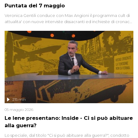
Puntata del 7 maggio
Veronica Gentili conduce con Max Angioni il programma cult di
attualita' con nuove interviste dissacranti ed inchieste di cronaca
degli inviati.
215 min
05 maggio 2026
Le Iene presentano: Inside - Ci si può abituare
alla guerra?
Lo speciale, dal titolo "Ci si può abituare alla guerra?", condotto