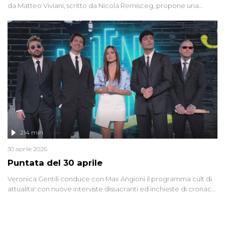
da Matteo Viviani, scritto da Nicola Remisceg, propone una
riflessione - con l'aiuto di economisti, esperti militari e giornalisti
di settore - su quanto la guerra sia diventata una realtà pervasiva.
Anche se l'Italia non è direttamente coinvolta in conflitti armati, il
contesto globale rende impossibile considerarla un fenomeno
lontano.
214 min
30 aprile 2026
Puntata del 30 aprile
Veronica Gentili conduce con Max Angioni il programma cult di
attualita' con nuove interviste dissacranti ed inchieste di cronaca
degli inviati.