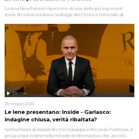
La Iena Nina Palmieri ripercorre alcune delle più importanti
storie di cronaca italiana: la strage del Circeo e l'omicidio di
Avetrana.
219 min
26 maggio 2026
Le Iene presentano: Inside - Garlasco:
indagine chiusa, verità ribaltata?
Nell'inchiesta di Alessandro De Giuseppe e Riccardo Festinese, si
prova a fare ordine nella miriade di informazioni che, ancora