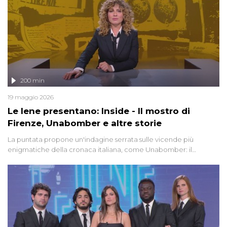
200 min
19 maggio 2026
Le Iene presentano: Inside - Il mostro di
Firenze, Unabomber e altre storie
La puntata propone un'indagine serrata sulle vicende più
enigmatiche della cronaca italiana, come Unabomber: il
dinamitardo seriale responsabile di decine di attentati tra gli anni
'90 e il 2000 che, inquietantemente, potrebbe essere ancora in
libertà. Lo speciale affronta inoltre le zone d'ombra sul Mostro di
Firenze, le cui responsabilità appaiono ancora oggi avvolte in un
groviglio di dubbi mai chiariti. Nel corso dello speciale anche
l'intervista inedita a Olindo Romano, realizzata ne...