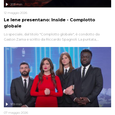
203 min
12 maggio 2026
Le Iene presentano: Inside - Complotto
globale
Lo speciale, dal titolo "Complotto globale", è condotto da
Gaston Zama e scritto da Riccardo Spagnoli. La puntata,
dedicata alle grandi teorie cospirazioniste del nostro tempo,
racconta l'universo delle narrazioni alternative, dei sospetti
globali e del complottismo che negli ultimi anni hanno invaso
social network, talk show, piazze digitali e immaginario collettivo.
189 min
07 maggio 2026