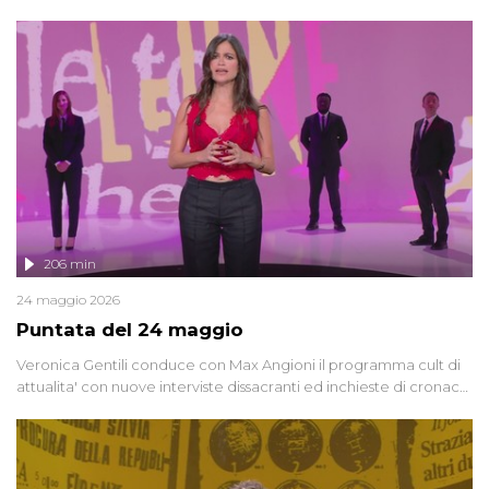
oggi, continuano a emergere attorno a una delle vicende
giudiziarie più discusse degli ultimi anni. Lo speciale ricostruisce la
vicenda mettendo in fila testimonianze, errori, dettagli
controversi e i protagonisti di un'indagine che sembra non avere
fine.
206 min
24 maggio 2026
Puntata del 24 maggio
Veronica Gentili conduce con Max Angioni il programma cult di
attualita' con nuove interviste dissacranti ed inchieste di cronaca
degli inviati.