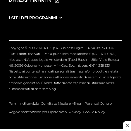
MEDIASET INFINITY
Le Iene Presentano Inside
Puntate Ieneyeh
Tutti i servizi
I SITI DEI PROGRAMMI
Le Iene
Grande Fratello
Segnalazioni
L'Isola dei Famosi
Pubblico
Striscia la Notizia
Maria De Filippi
Copyright © 1999-2026 RTI S.p.A. Business Digital – P.Iva 03976881007 –
Verissimo
Tutti i diritti riservati – Per la pubblicità Mediamond S.p.A. – RTI S.p.A.,
Mediaset N.V., sede legale Amsterdam (Paesi Bassi) – Uffici Viale Europa
46, 20093 Cologno Monzese (MI) - Cap. Soc. int. vers. € 614.238.333.
Rispetto ai contenuti e ai dati personali trasmessi e/o riprodotti è vietata
ogni utilizzazione funzionale all'addestramento di sistemi di intelligenza
artificiale generativa. È altresì fatto divieto espresso di utilizzare mezzi
automatizzati di data scraping.
Termini di servizio
Comitato Media e Minori
Parental Control
Regolamentazione per Opere Web
Privacy
Cookie Policy