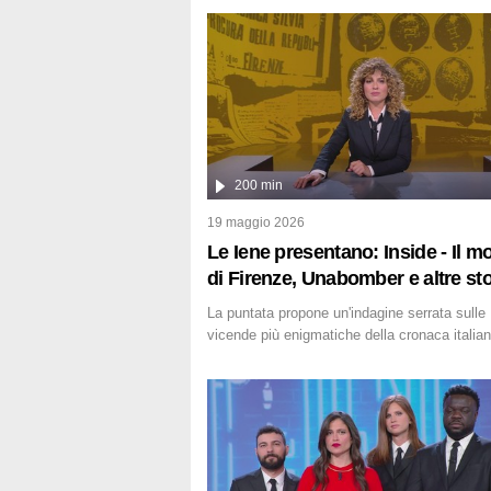
200 min
19 maggio 2026
Le Iene presentano: Inside - Il m
di Firenze, Unabomber e altre sto
La puntata propone un'indagine serrata sulle
vicende più enigmatiche della cronaca italian
come Unabomber: il dinamitardo seriale
responsabile di decine di attentati tra gli anni 
2000 che, inquietantemente, potrebbe esser
ancora in libertà. Lo speciale affronta inoltre
d'ombra sul Mostro di Firenze, le cui respons
appaiono ancora oggi avvolte in un groviglio 
dubbi mai chiariti. Nel corso dello speciale 