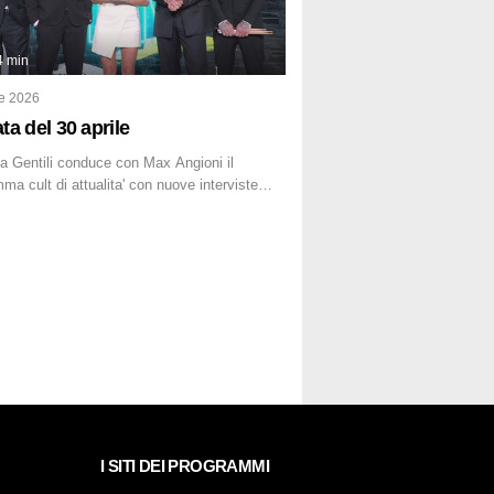
4 min
le 2026
ta del 30 aprile
a Gentili conduce con Max Angioni il
ma cult di attualita' con nuove interviste
anti ed inchieste di cronaca degli inviati.
I SITI DEI PROGRAMMI