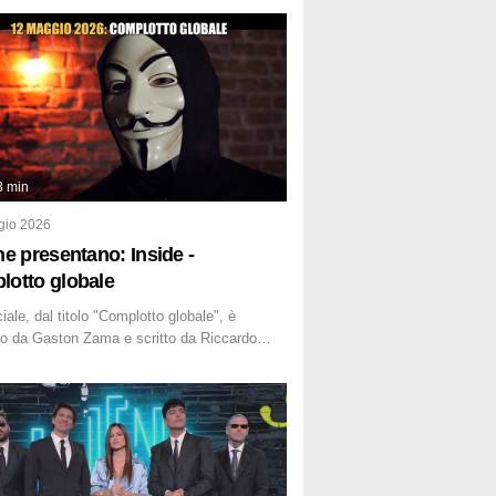
3 min
gio 2026
ne presentano: Inside -
otto globale
iale, dal titolo "Complotto globale", è
o da Gaston Zama e scritto da Riccardo
i. La puntata, dedicata alle grandi teorie
zioniste del nostro tempo, racconta
so delle narrazioni alternative, dei sospetti
 e del complottismo che negli ultimi anni
nvaso social network, talk show, piazze
 e immaginario collettivo.