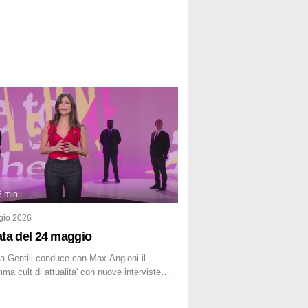
6 min
gio 2026
ta del 24 maggio
a Gentili conduce con Max Angioni il
ma cult di attualita' con nuove interviste
anti ed inchieste di cronaca degli inviati.