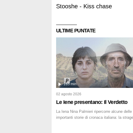
Stooshe - Kiss chase
ULTIME PUNTATE
165 min
02 agosto 2026
Le Iene presentano: Il Verdetto
La Iena Nina Palmieri ripercorre alcune delle
importanti storie di cronaca italiana: la strag
Circeo e l'omicidio di Avetrana.