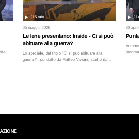
ta ne...
215 min
21
05 maggio 2026
30 apri
Le Iene presentano: Inside - Ci si può
Punta
abituare alla guerra?
Veronic
iste
program
Lo speciale, dal titolo "Ci si può abituare alla
ti.
dissacr
guerra?", condotto da Matteo Viviani, scritto da
Nicola Remisceg, propone una riflessione - con
l'aiuto di economisti, esperti militari e giornalisti di
settore - su quanto la guerra sia diventata una
realtà pervasiva. Anche se l'Italia non è
direttamente coinvolta in conflitti armati, il contesto
globale rende impossibile considerarla un fenomeno
lontano.
GAZIONE