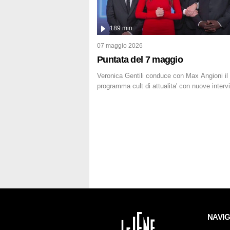
l'intervista inedita a Olindo Romano, realizza
189 min
07 maggio 2026
Puntata del 7 maggio
Veronica Gentili conduce con Max Angioni il
programma cult di attualita' con nuove interv
dissacranti ed inchieste di cronaca degli invia
NAVI