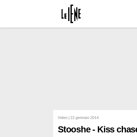
Video |
22 gennaio 2014
Stooshe - Kiss chas