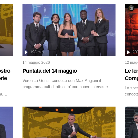
a emergere attorno a una delle vicende giudiziarie
più discusse degli ultimi anni. Lo speciale
ricostruisce la vicenda mettendo in fila
testimonianze, errori, dettagli controversi e i
protagonisti di un'indagine che sembra non avere
fine.
198 min
20
14 maggio 2026
12 mag
ostro
Puntata del 14 maggio
Le Ie
rie
Compl
Veronica Gentili conduce con Max Angioni il
programma cult di attualita' con nuove interviste
Lo spec
dissacranti ed inchieste di cronaca degli inviati.
a,
condott
Spagnol
'90 e il
cospira
e
l'univer
 le zone
globali
abilità
hanno i
di
digitali
anche