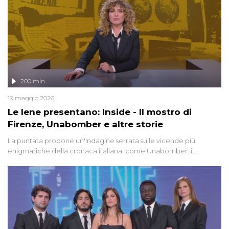
200 min
19 maggio 2026
Le Iene presentano: Inside - Il mostro di
Firenze, Unabomber e altre storie
La puntata propone un'indagine serrata sulle vicende più
enigmatiche della cronaca italiana, come Unabomber: il
dinamitardo seriale responsabile di decine di attentati tra gli anni
'90 e il 2000 che, inquietantemente, potrebbe essere ancora in
libertà. Lo speciale affronta inoltre le zone d'ombra sul Mostro di
Firenze, le cui responsabilità appaiono ancora oggi avvolte in un
groviglio di dubbi mai chiariti. Nel corso dello speciale anche
l'intervista inedita a Olindo Romano, realizzata ne...