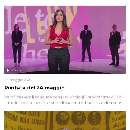
oggi, continuano a emergere attorno a una delle vicende
giudiziarie più discusse degli ultimi anni. Lo speciale ricostruisce la
vicenda mettendo in fila testimonianze, errori, dettagli
controversi e i protagonisti di un'indagine che sembra non avere
fine.
206 min
24 maggio 2026
Puntata del 24 maggio
Veronica Gentili conduce con Max Angioni il programma cult di
attualita' con nuove interviste dissacranti ed inchieste di cronaca
degli inviati.