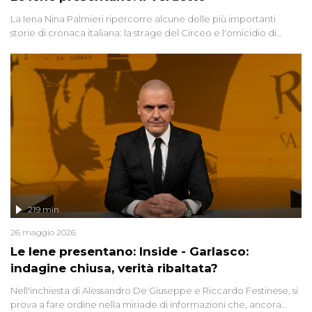
La Iena Nina Palmieri ripercorre alcune delle più importanti
storie di cronaca italiana: la strage del Circeo e l'omicidio di
Avetrana.
219 min
26 maggio 2026
Le Iene presentano: Inside - Garlasco:
indagine chiusa, verità ribaltata?
Nell'inchiesta di Alessandro De Giuseppe e Riccardo Festinese, si
prova a fare ordine nella miriade di informazioni che, ancora