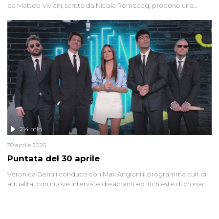
da Matteo Viviani, scritto da Nicola Remisceg, propone una
riflessione - con l'aiuto di economisti, esperti militari e giornalisti
di settore - su quanto la guerra sia diventata una realtà pervasiva.
Anche se l'Italia non è direttamente coinvolta in conflitti armati, il
contesto globale rende impossibile considerarla un fenomeno
lontano.
214 min
30 aprile 2026
Puntata del 30 aprile
Veronica Gentili conduce con Max Angioni il programma cult di
attualita' con nuove interviste dissacranti ed inchieste di cronaca
degli inviati.