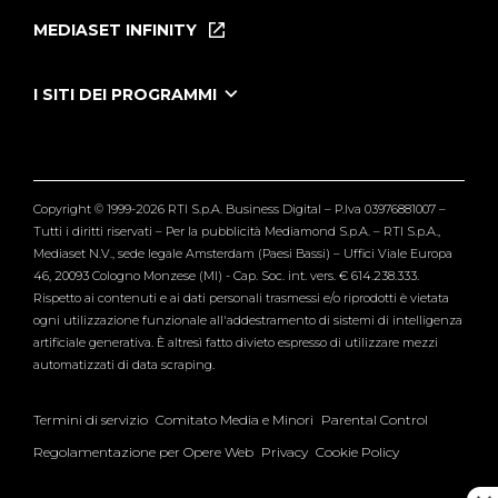
Puntate
MEDIASET INFINITY
Le Iene Presentano Inside
Puntate Ieneyeh
Tutti i servizi
I SITI DEI PROGRAMMI
Le Iene
Grande Fratello
Segnalazioni
L'Isola dei Famosi
Pubblico
Striscia la Notizia
Maria De Filippi
Copyright © 1999-2026 RTI S.p.A. Business Digital – P.Iva 03976881007 –
Verissimo
Tutti i diritti riservati – Per la pubblicità Mediamond S.p.A. – RTI S.p.A.,
Mediaset N.V., sede legale Amsterdam (Paesi Bassi) – Uffici Viale Europa
46, 20093 Cologno Monzese (MI) - Cap. Soc. int. vers. € 614.238.333.
Rispetto ai contenuti e ai dati personali trasmessi e/o riprodotti è vietata
ogni utilizzazione funzionale all'addestramento di sistemi di intelligenza
artificiale generativa. È altresì fatto divieto espresso di utilizzare mezzi
automatizzati di data scraping.
Termini di servizio
Comitato Media e Minori
Parental Control
Regolamentazione per Opere Web
Privacy
Cookie Policy