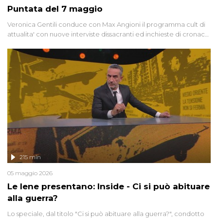
Puntata del 7 maggio
Veronica Gentili conduce con Max Angioni il programma cult di
attualita' con nuove interviste dissacranti ed inchieste di cronaca
degli inviati.
215 min
05 maggio 2026
Le Iene presentano: Inside - Ci si può abituare
alla guerra?
Lo speciale, dal titolo "Ci si può abituare alla guerra?", condotto