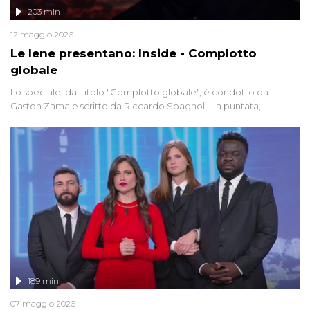
203 min
12 maggio 2026
Le Iene presentano: Inside - Complotto
globale
Lo speciale, dal titolo "Complotto globale", è condotto da
Gaston Zama e scritto da Riccardo Spagnoli. La puntata,
dedicata alle grandi teorie cospirazioniste del nostro tempo,
racconta l'universo delle narrazioni alternative, dei sospetti
globali e del complottismo che negli ultimi anni hanno invaso
social network, talk show, piazze digitali e immaginario collettivo.
189 min
07 maggio 2026