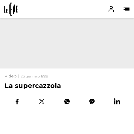
Video |
26 gennaio 1999
La supercazzola