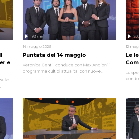
mettendo in fila testimonianze, errori, dettagli
controversi e i protagonisti di un'indagine che
sembra non avere fine.
198 min
20
14 maggio 2026
12 mag
l
Puntata del 14 maggio
Le I
er e
Comp
Veronica Gentili conduce con Max Angioni il
programma cult di attualita' con nuove
Lo spe
interviste dissacranti ed inchieste di cronaca
condot
sulle
degli inviati.
Riccar
grandi
do
tempo,
i tra
alterna
nte,
complo
eciale
invaso 
ro di
e imma
ancora