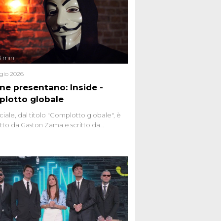
3 min
gio 2026
ene presentano: Inside -
lotto globale
ciale, dal titolo "Complotto globale", è
to da Gaston Zama e scritto da
do Spagnoli. La puntata, dedicata alle
 teorie cospirazioniste del nostro
 racconta l'universo delle narrazioni
tive, dei sospetti globali e del
ttismo che negli ultimi anni hanno
social network, talk show, piazze digitali
ginario collettivo.