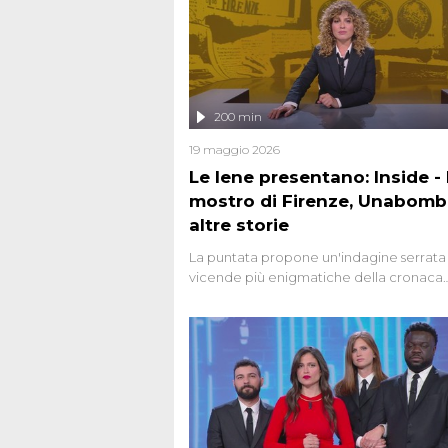
200 min
19 maggio 2026
Le Iene presentano: Inside - I
mostro di Firenze, Unabomb
altre storie
La puntata propone un'indagine serrata 
vicende più enigmatiche della cronaca
italiana, come Unabomber: il dinamitar
seriale responsabile di decine di attentat
gli anni '90 e il 2000 che, inquietanteme
potrebbe essere ancora in libertà. Lo sp
affronta inoltre le zone d'ombra sul Most
Firenze, le cui responsabilità appaiono 
oggi avvolte in un groviglio di dubbi mai
chiariti. Nel corso dello speciale anche