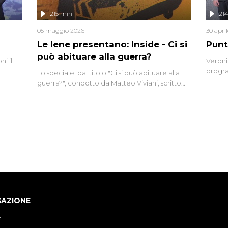
lizzata
215 min
21
05 maggio 2026
30 apri
Le Iene presentano: Inside - Ci si
Punt
può abituare alla guerra?
i il
Veroni
progra
Lo speciale, dal titolo "Ci si può abituare alla
naca
intervi
guerra?", condotto da Matteo Viviani, scritto
degli i
da Nicola Remisceg, propone una riflessione -
con l'aiuto di economisti, esperti militari e
giornalisti di settore - su quanto la guerra sia
diventata una realtà pervasiva. Anche se l'Italia
non è direttamente coinvolta in conflitti
armati, il contesto globale rende impossibile
considerarla un fenomeno lontano.
GAZIONE
e