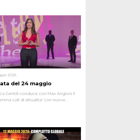
6 min
gio 2026
ata del 24 maggio
ca Gentili conduce con Max Angioni il
mma cult di attualita' con nuove
ste dissacranti ed inchieste di cronaca
nviati.