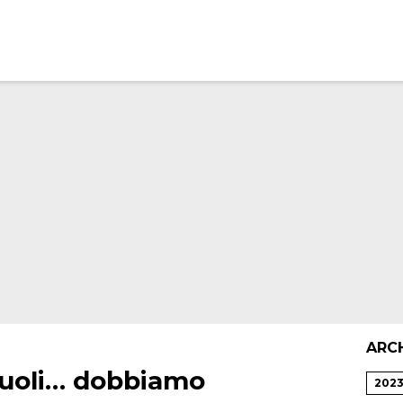
ARC
zuoli… dobbiamo
202