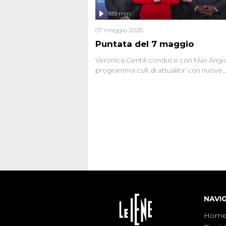
l'intervista inedita a Olindo Romano, rea
189 min
ne...
07 maggio 2026
Puntata del 7 maggio
Veronica Gentili conduce con Max Angion
programma cult di attualita' con nuove
interviste dissacranti ed inchieste di cro
degli inviati.
NAVI
Hom