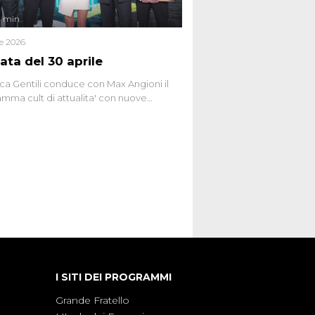
4 min
le 2026
ata del 30 aprile
ca Gentili conduce con Max Angioni il
mma cult di attualita' con nuove
ste dissacranti ed inchieste di cronaca
nviati.
I SITI DEI PROGRAMMI
Grande Fratello