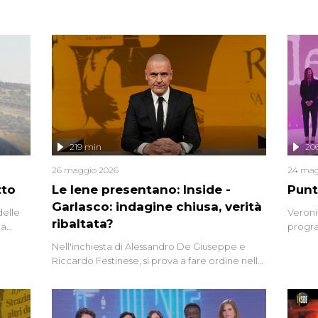
219 min
20
26 maggio 2026
24 mag
tto
Le Iene presentano: Inside -
Punt
Garlasco: indagine chiusa, verità
delle
Veroni
ribaltata?
la
progra
a.
intervi
Nell'inchiesta di Alessandro De Giuseppe e
degli i
Riccardo Festinese, si prova a fare ordine nella
miriade di informazioni che, ancora oggi,
continuano a emergere attorno a una delle
vicende giudiziarie più discusse degli ultimi
anni. Lo speciale ricostruisce la vicenda