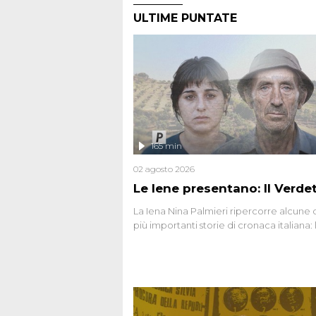
ULTIME PUNTATE
165 min
02 agosto 2026
Le Iene presentano: Il Verde
La Iena Nina Palmieri ripercorre alcune 
più importanti storie di cronaca italiana: 
strage del Circeo e l'omicidio di Avetran