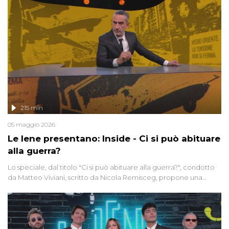
215 min
05 maggio 2026
Le Iene presentano: Inside - Ci si può abituare
alla guerra?
Lo speciale, dal titolo "Ci si può abituare alla guerra?", condotto
da Matteo Viviani, scritto da Nicola Remisceg, propone una
riflessione - con l'aiuto di economisti, esperti militari e giornalisti
di settore - su quanto la guerra sia diventata una realtà pervasiva.
Anche se l'Italia non è direttamente coinvolta in conflitti armati, il
contesto globale rende impossibile considerarla un fenomeno
lontano.