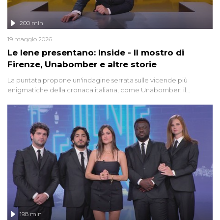
200 min
19 maggio 2026
Le Iene presentano: Inside - Il mostro di
Firenze, Unabomber e altre storie
La puntata propone un'indagine serrata sulle vicende più
enigmatiche della cronaca italiana, come Unabomber: il
dinamitardo seriale responsabile di decine di attentati tra gli anni
'90 e il 2000 che, inquietantemente, potrebbe essere ancora in
libertà. Lo speciale affronta inoltre le zone d'ombra sul Mostro di
Firenze, le cui responsabilità appaiono ancora oggi avvolte in un
groviglio di dubbi mai chiariti. Nel corso dello speciale anche
l'intervista inedita a Olindo Romano, realizzata ne...
198 min