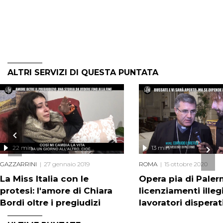
ALTRI SERVIZI DI QUESTA PUNTATA
22 min
13 min
GAZZARRINI
27 gennaio 2019
ROMA
15 ottobre 2020
La Miss Italia con le
Opera pia di Paler
protesi: l'amore di Chiara
licenziamenti illegi
Bordi oltre i pregiudizi
lavoratori disperat
aspettano che