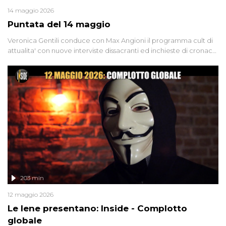
14 maggio 2026
Puntata del 14 maggio
Veronica Gentili conduce con Max Angioni il programma cult di
attualita' con nuove interviste dissacranti ed inchieste di cronaca
degli inviati.
203 min
12 maggio 2026
Le Iene presentano: Inside - Complotto
globale