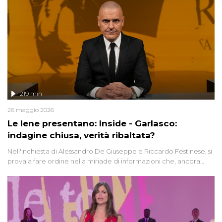
219 min
26 maggio 2026
Le Iene presentano: Inside - Garlasco:
indagine chiusa, verità ribaltata?
Nell'inchiesta di Alessandro De Giuseppe e Riccardo Festinese, si
prova a fare ordine nella miriade di informazioni che, ancora
oggi, continuano a emergere attorno a una delle vicende
giudiziarie più discusse degli ultimi anni. Lo speciale ricostruisce la
vicenda mettendo in fila testimonianze, errori, dettagli
controversi e i protagonisti di un'indagine che sembra non avere
fine.