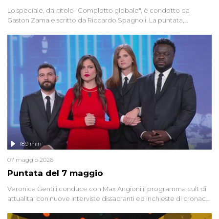
Lo speciale, dal titolo "Complotto globale", è condotto da
Gaston Zama e scritto da Riccardo Spagnoli. La puntata,
dedicata alle grandi teorie cospirazioniste del nostro tempo,
racconta l'universo delle narrazioni alternative, dei sospetti
globali e del complottismo che negli ultimi anni hanno invaso
social network, talk show, piazze digitali e immaginario collettivo.
189 min
07 maggio 2026
Puntata del 7 maggio
Veronica Gentili conduce con Max Angioni il programma cult di
attualita' con nuove interviste dissacranti ed inchieste di cronaca
degli inviati.