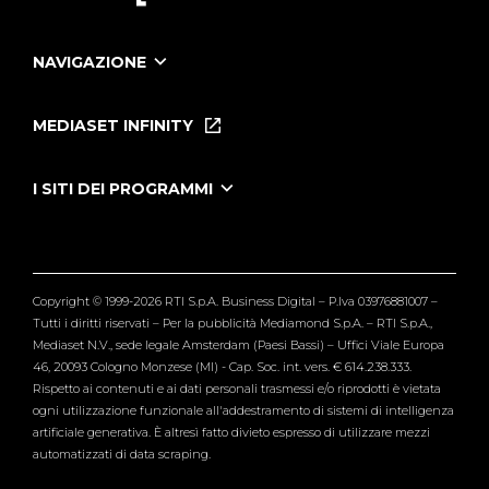
NAVIGAZIONE
Home
Puntate
MEDIASET INFINITY
Le Iene Presentano Inside
Puntate Ieneyeh
Tutti i servizi
I SITI DEI PROGRAMMI
Le Iene
Grande Fratello
Segnalazioni
L'Isola dei Famosi
Pubblico
Striscia la Notizia
Maria De Filippi
Copyright © 1999-2026 RTI S.p.A. Business Digital – P.Iva 03976881007 –
Verissimo
Tutti i diritti riservati – Per la pubblicità Mediamond S.p.A. – RTI S.p.A.,
Mediaset N.V., sede legale Amsterdam (Paesi Bassi) – Uffici Viale Europa
46, 20093 Cologno Monzese (MI) - Cap. Soc. int. vers. € 614.238.333.
Rispetto ai contenuti e ai dati personali trasmessi e/o riprodotti è vietata
ogni utilizzazione funzionale all'addestramento di sistemi di intelligenza
artificiale generativa. È altresì fatto divieto espresso di utilizzare mezzi
automatizzati di data scraping.