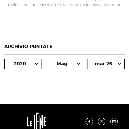
attualita' con nuove interviste dissacranti ed inchieste di cronaca
degli inviati.
ARCHIVIO PUNTATE
2020
Mag
mar 26