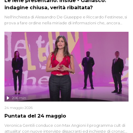
Le Iene presentano: Inside - Garlasco:
indagine chiusa, verità ribaltata?
Nell'inchiesta di Alessandro De Giuseppe e Riccardo Festinese, si
prova a fare ordine nella miriade di informazioni che, ancora
oggi, continuano a emergere attorno a una delle vicende
giudiziarie più discusse degli ultimi anni. Lo speciale ricostruisce la
vicenda mettendo in fila testimonianze, errori, dettagli
controversi e i protagonisti di un'indagine che sembra non avere
fine.
206 min
24 maggio 2026
Puntata del 24 maggio
Veronica Gentili conduce con Max Angioni il programma cult di
attualita' con nuove interviste dissacranti ed inchieste di cronaca