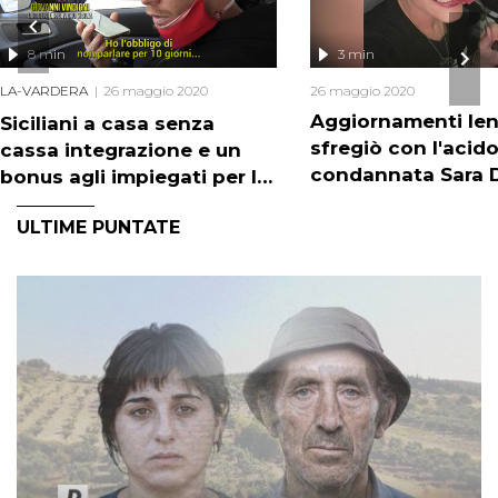
8 min
3 min
LA-VARDERA
26 maggio 2020
26 maggio 2020
Aggiornamenti Iene
Siciliani a casa senza
sfregiò con l'acido 
cassa integrazione e un
condannata Sara 
bonus agli impiegati per le
Mastro
pratiche?
ULTIME PUNTATE