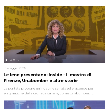
degli inviati.
200 min
19 maggio 2026
Le Iene presentano: Inside - Il mostro di
Firenze, Unabomber e altre storie
La puntata propone un'indagine serrata sulle vicende più
enigmatiche della cronaca italiana, come Unabomber: il
dinamitardo seriale responsabile di decine di attentati tra gli anni
'90 e il 2000 che, inquietantemente, potrebbe essere ancora in
libertà. Lo speciale affronta inoltre le zone d'ombra sul Mostro di