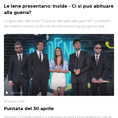
Le Iene presentano: Inside - Ci si può abituare
alla guerra?
Lo speciale, dal titolo "Ci si può abituare alla guerra?", condotto
da Matteo Viviani, scritto da Nicola Remisceg, propone una
riflessione - con l'aiuto di economisti, esperti militari e giornalisti
di settore - su quanto la guerra sia diventata una realtà pervasiva.
Anche se l'Italia non è direttamente coinvolta in conflitti armati, il
contesto globale rende impossibile considerarla un fenomeno
lontano.
214 min
30 aprile 2026
Puntata del 30 aprile
Veronica Gentili conduce con Max Angioni il programma cult di