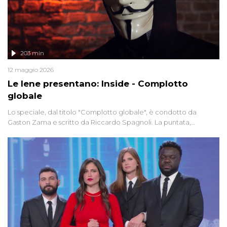
203 min
12 maggio 2026
Le Iene presentano: Inside - Complotto
globale
Lo speciale, dal titolo "Complotto globale", è condotto da
Gaston Zama e scritto da Riccardo Spagnoli. La puntata,
dedicata alle grandi teorie cospirazioniste del nostro tempo,
racconta l'universo delle narrazioni alternative, dei sospetti
globali e del complottismo che negli ultimi anni hanno invaso
social network, talk show, piazze digitali e immaginario collettivo.