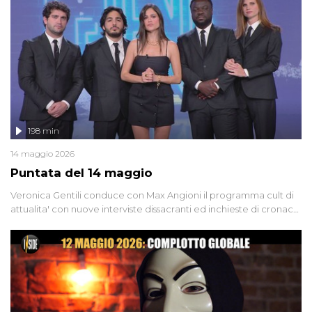
Firenze, le cui responsabilità appaiono ancora oggi avvolte in un
groviglio di dubbi mai chiariti. Nel corso dello speciale anche
l'intervista inedita a Olindo Romano, realizzata ne...
198 min
14 maggio 2026
Puntata del 14 maggio
Veronica Gentili conduce con Max Angioni il programma cult di
attualita' con nuove interviste dissacranti ed inchieste di cronaca
degli inviati.