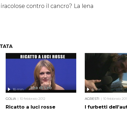
racolose contro il cancro? La Iena
NTATA
16 min
6 min
GOLIA
10 febbraio 2012
AGRESTI
10 febbraio 20
Ricatto a luci rosse
I furbetti dell'au