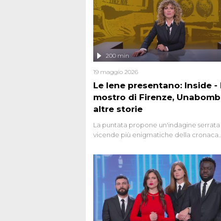
200 min
19 maggio 2026
Le Iene presentano: Inside - I
mostro di Firenze, Unabomb
altre storie
La puntata propone un'indagine serrata 
vicende più enigmatiche della cronaca
italiana, come Unabomber: il dinamitar
seriale responsabile di decine di attentat
gli anni '90 e il 2000 che, inquietanteme
potrebbe essere ancora in libertà. Lo sp
affronta inoltre le zone d'ombra sul Most
Firenze, le cui responsabilità appaiono 
oggi avvolte in un groviglio di dubbi mai
chiariti. Nel corso dello speciale anche