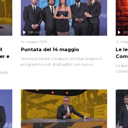
mettendo in fila testimonianze, errori, dettagli
controversi e i protagonisti di un'indagine che
sembra non avere fine.
198 min
20
14 maggio 2026
12 mag
l
Puntata del 14 maggio
Le I
er e
Comp
Veronica Gentili conduce con Max Angioni il
programma cult di attualita' con nuove
Lo spe
interviste dissacranti ed inchieste di cronaca
condot
sulle
degli inviati.
Riccar
grandi
do
tempo,
i tra
alterna
nte,
complo
eciale
invaso 
ro di
e imma
ancora