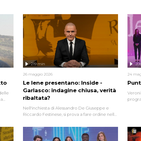
219 min
20
26 maggio 2026
24 mag
tto
Le Iene presentano: Inside -
Punt
Garlasco: indagine chiusa, verità
delle
Veroni
ribaltata?
la
progra
a.
intervi
Nell'inchiesta di Alessandro De Giuseppe e
degli i
Riccardo Festinese, si prova a fare ordine nella
miriade di informazioni che, ancora oggi,
continuano a emergere attorno a una delle
vicende giudiziarie più discusse degli ultimi
anni. Lo speciale ricostruisce la vicenda