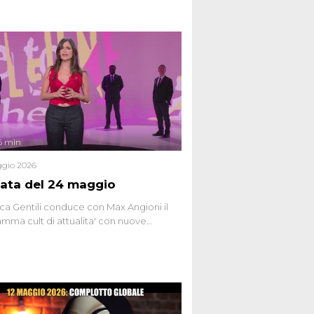
6 min
gio 2026
ata del 24 maggio
ca Gentili conduce con Max Angioni il
mma cult di attualita' con nuove
ste dissacranti ed inchieste di cronaca
nviati.