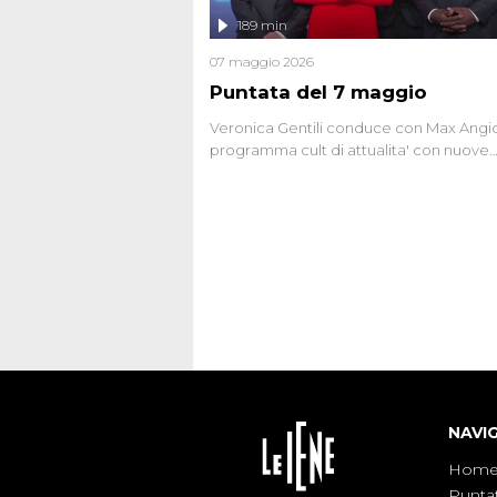
l'intervista inedita a Olindo Romano, rea
189 min
ne...
07 maggio 2026
Puntata del 7 maggio
Veronica Gentili conduce con Max Angion
programma cult di attualita' con nuove
interviste dissacranti ed inchieste di cro
degli inviati.
NAVI
Hom
Punta