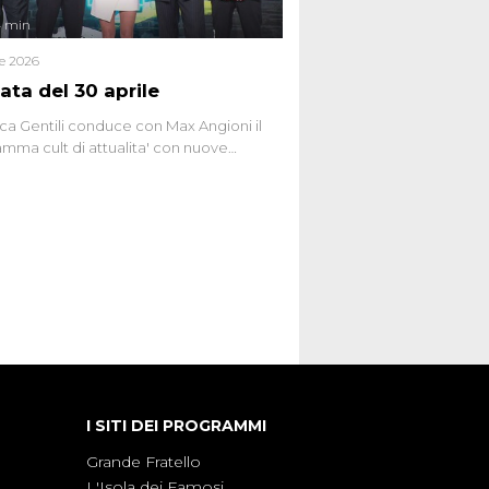
4 min
le 2026
ata del 30 aprile
ca Gentili conduce con Max Angioni il
mma cult di attualita' con nuove
ste dissacranti ed inchieste di cronaca
nviati.
I SITI DEI PROGRAMMI
Grande Fratello
L'Isola dei Famosi