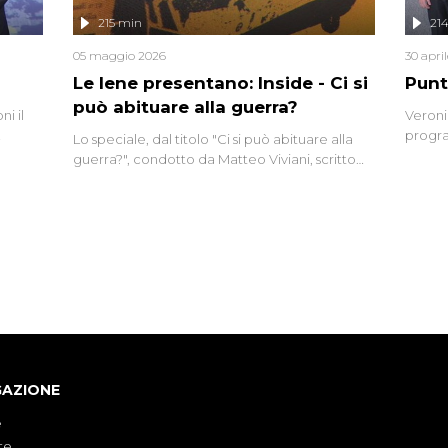
lizzata
215 min
21
05 maggio 2026
30 apri
Le Iene presentano: Inside - Ci si
Punt
può abituare alla guerra?
i il
Veroni
progra
Lo speciale, dal titolo "Ci si può abituare alla
naca
intervi
guerra?", condotto da Matteo Viviani, scritto
degli i
da Nicola Remisceg, propone una riflessione -
con l'aiuto di economisti, esperti militari e
giornalisti di settore - su quanto la guerra sia
diventata una realtà pervasiva. Anche se l'Italia
non è direttamente coinvolta in conflitti
armati, il contesto globale rende impossibile
considerarla un fenomeno lontano.
GAZIONE
e
te