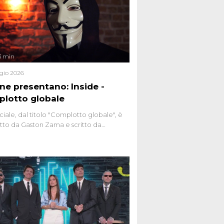
3 min
gio 2026
ene presentano: Inside -
lotto globale
ciale, dal titolo "Complotto globale", è
to da Gaston Zama e scritto da
do Spagnoli. La puntata, dedicata alle
 teorie cospirazioniste del nostro
 racconta l'universo delle narrazioni
tive, dei sospetti globali e del
ttismo che negli ultimi anni hanno
social network, talk show, piazze digitali
ginario collettivo.