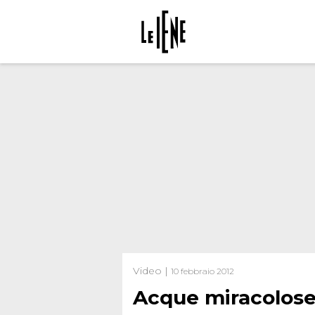
Video |
10 febbraio 2012
Acque miracolose 