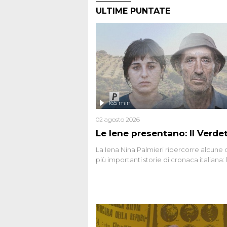
ULTIME PUNTATE
165 min
02 agosto 2026
Le Iene presentano: Il Verde
La Iena Nina Palmieri ripercorre alcune 
più importanti storie di cronaca italiana: 
strage del Circeo e l'omicidio di Avetran