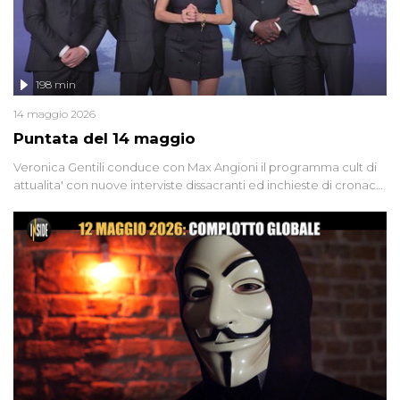
198 min
14 maggio 2026
Puntata del 14 maggio
Veronica Gentili conduce con Max Angioni il programma cult di
attualita' con nuove interviste dissacranti ed inchieste di cronaca
degli inviati.