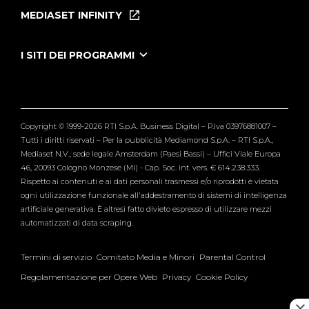
Puntate
MEDIASET INFINITY
Le Iene Presentano Inside
Puntate Ieneyeh
Tutti i servizi
I SITI DEI PROGRAMMI
Le Iene
Grande Fratello
Segnalazioni
L'Isola dei Famosi
Pubblico
Striscia la Notizia
Maria De Filippi
Copyright © 1999-2026 RTI S.p.A. Business Digital – P.Iva 03976881007 –
Verissimo
Tutti i diritti riservati – Per la pubblicità Mediamond S.p.A. – RTI S.p.A.,
Mediaset N.V., sede legale Amsterdam (Paesi Bassi) – Uffici Viale Europa
46, 20093 Cologno Monzese (MI) - Cap. Soc. int. vers. € 614.238.333.
Rispetto ai contenuti e ai dati personali trasmessi e/o riprodotti è vietata
ogni utilizzazione funzionale all'addestramento di sistemi di intelligenza
artificiale generativa. È altresì fatto divieto espresso di utilizzare mezzi
automatizzati di data scraping.
Termini di servizio
Comitato Media e Minori
Parental Control
Regolamentazione per Opere Web
Privacy
Cookie Policy