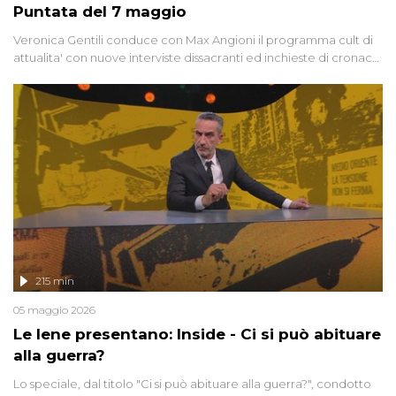
Puntata del 7 maggio
Veronica Gentili conduce con Max Angioni il programma cult di
attualita' con nuove interviste dissacranti ed inchieste di cronaca
degli inviati.
215 min
05 maggio 2026
Le Iene presentano: Inside - Ci si può abituare
alla guerra?
Lo speciale, dal titolo "Ci si può abituare alla guerra?", condotto