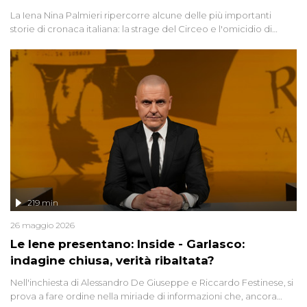
La Iena Nina Palmieri ripercorre alcune delle più importanti
storie di cronaca italiana: la strage del Circeo e l'omicidio di
Avetrana.
219 min
26 maggio 2026
Le Iene presentano: Inside - Garlasco:
indagine chiusa, verità ribaltata?
Nell'inchiesta di Alessandro De Giuseppe e Riccardo Festinese, si
prova a fare ordine nella miriade di informazioni che, ancora