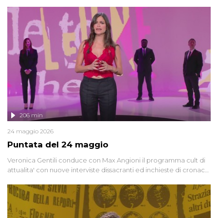
oggi, continuano a emergere attorno a una delle vicende
giudiziarie più discusse degli ultimi anni. Lo speciale ricostruisce la
vicenda mettendo in fila testimonianze, errori, dettagli
controversi e i protagonisti di un'indagine che sembra non avere
fine.
206 min
24 maggio 2026
Puntata del 24 maggio
Veronica Gentili conduce con Max Angioni il programma cult di
attualita' con nuove interviste dissacranti ed inchieste di cronaca
degli inviati.