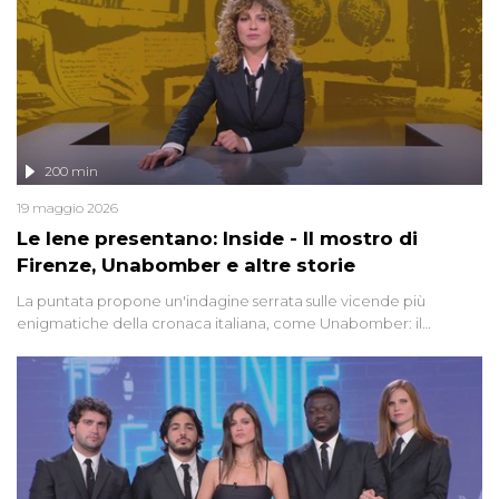
200 min
19 maggio 2026
Le Iene presentano: Inside - Il mostro di
Firenze, Unabomber e altre storie
La puntata propone un'indagine serrata sulle vicende più
enigmatiche della cronaca italiana, come Unabomber: il
dinamitardo seriale responsabile di decine di attentati tra gli anni
'90 e il 2000 che, inquietantemente, potrebbe essere ancora in
libertà. Lo speciale affronta inoltre le zone d'ombra sul Mostro di
Firenze, le cui responsabilità appaiono ancora oggi avvolte in un
groviglio di dubbi mai chiariti. Nel corso dello speciale anche
l'intervista inedita a Olindo Romano, realizzata ne...