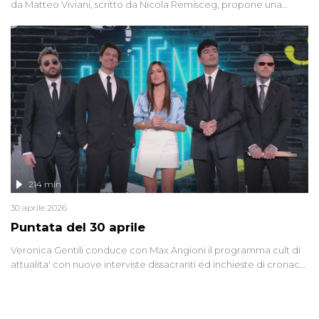
da Matteo Viviani, scritto da Nicola Remisceg, propone una
riflessione - con l'aiuto di economisti, esperti militari e giornalisti
di settore - su quanto la guerra sia diventata una realtà pervasiva.
Anche se l'Italia non è direttamente coinvolta in conflitti armati, il
contesto globale rende impossibile considerarla un fenomeno
lontano.
214 min
30 aprile 2026
Puntata del 30 aprile
Veronica Gentili conduce con Max Angioni il programma cult di
attualita' con nuove interviste dissacranti ed inchieste di cronaca
degli inviati.