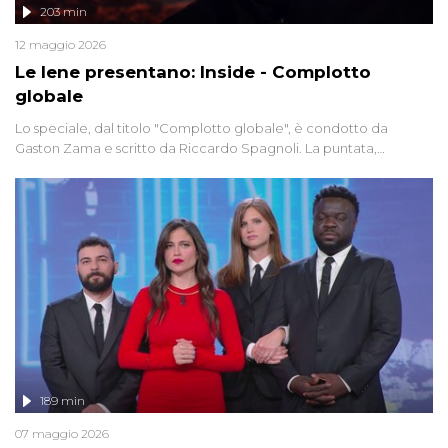
203 min
12 maggio 2026
Le Iene presentano: Inside - Complotto
globale
Lo speciale, dal titolo "Complotto globale", è condotto da
Gaston Zama e scritto da Riccardo Spagnoli. La puntata,
dedicata alle grandi teorie cospirazioniste del nostro tempo,
racconta l'universo delle narrazioni alternative, dei sospetti
globali e del complottismo che negli ultimi anni hanno invaso
social network, talk show, piazze digitali e immaginario collettivo.
189 min
07 maggio 2026