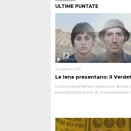
ULTIME PUNTATE
165 min
02 agosto 2026
Le Iene presentano: Il Verde
La Iena Nina Palmieri ripercorre alcune 
più importanti storie di cronaca italiana: 
strage del Circeo e l'omicidio di Avetran