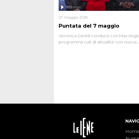
l'intervista inedita a Olindo Romano, rea
189 min
ne...
07 maggio 2026
Puntata del 7 maggio
Veronica Gentili conduce con Max Angion
programma cult di attualita' con nuove
interviste dissacranti ed inchieste di cro
degli inviati.
NAVI
Hom
Punta