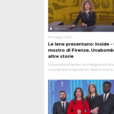
200 min
19 maggio 2026
Le Iene presentano: Inside - I
mostro di Firenze, Unabomb
altre storie
La puntata propone un'indagine serrata 
vicende più enigmatiche della cronaca
italiana, come Unabomber: il dinamitar
seriale responsabile di decine di attentat
gli anni '90 e il 2000 che, inquietanteme
potrebbe essere ancora in libertà. Lo sp
affronta inoltre le zone d'ombra sul Most
Firenze, le cui responsabilità appaiono 
oggi avvolte in un groviglio di dubbi mai
chiariti. Nel corso dello speciale anche