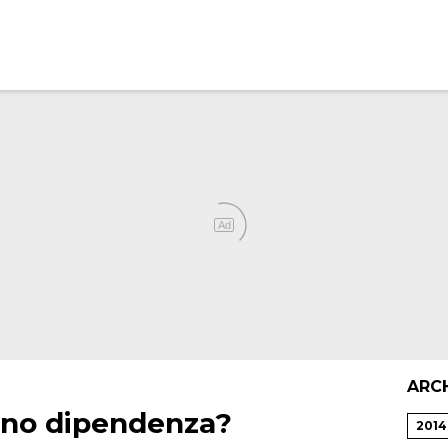
Ad
ARC
eano dipendenza?
2014