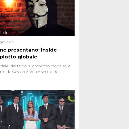
3 min
gio 2026
ene presentano: Inside -
lotto globale
ciale, dal titolo "Complotto globale", è
to da Gaston Zama e scritto da
do Spagnoli. La puntata, dedicata alle
 teorie cospirazioniste del nostro
 racconta l'universo delle narrazioni
tive, dei sospetti globali e del
ttismo che negli ultimi anni hanno
social network, talk show, piazze digitali
ginario collettivo.