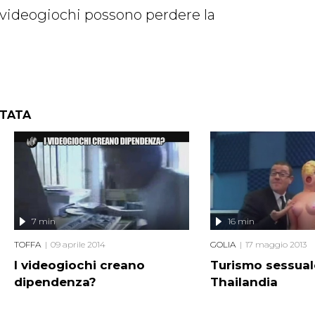
 videogiochi possono perdere la
NTATA
7 min
16 min
TOFFA
09 aprile 2014
GOLIA
17 maggio 2013
I videogiochi creano
Turismo sessual
dipendenza?
Thailandia