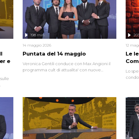
mettendo in fila testimonianze, errori, dettagli
controversi e i protagonisti di un'indagine che
sembra non avere fine.
198 min
20
14 maggio 2026
12 mag
l
Puntata del 14 maggio
Le I
er e
Comp
Veronica Gentili conduce con Max Angioni il
programma cult di attualita' con nuove
Lo spe
interviste dissacranti ed inchieste di cronaca
condot
sulle
degli inviati.
Riccar
grandi
do
tempo,
i tra
alterna
nte,
complo
eciale
invaso 
ro di
e imma
ancora