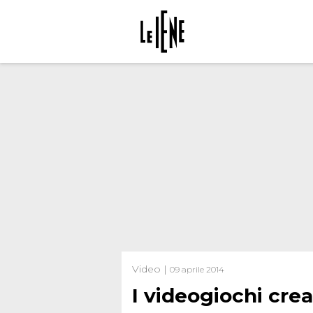
Video |
09 aprile 2014
I videogiochi cr