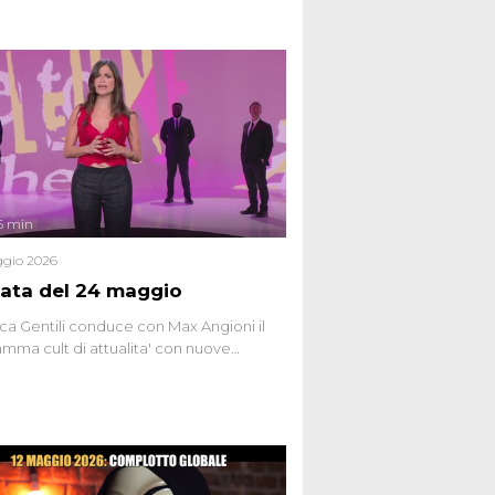
6 min
gio 2026
ata del 24 maggio
ca Gentili conduce con Max Angioni il
mma cult di attualita' con nuove
ste dissacranti ed inchieste di cronaca
nviati.