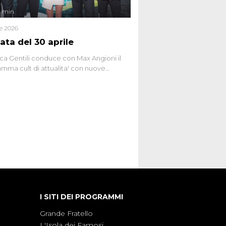
4 min
le 2026
ata del 30 aprile
ca Gentili conduce con Max Angioni il
mma cult di attualita' con nuove
ste dissacranti ed inchieste di cronaca
nviati.
I SITI DEI PROGRAMMI
Grande Fratello
L'Isola dei Famosi