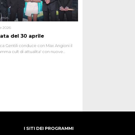
4 min
le 2026
ata del 30 aprile
ca Gentili conduce con Max Angioni il
mma cult di attualita' con nuove
ste dissacranti ed inchieste di cronaca
nviati.
I SITI DEI PROGRAMMI