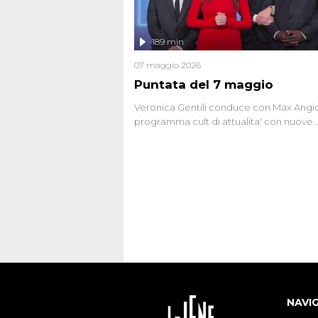
oggi avvolte in un groviglio di dubbi mai
chiariti. Nel corso dello speciale anche
l'intervista inedita a Olindo Romano, rea
189 min
ne...
07 maggio 2026
Puntata del 7 maggio
Veronica Gentili conduce con Max Angion
programma cult di attualita' con nuove
interviste dissacranti ed inchieste di cro
degli inviati.
NAVI