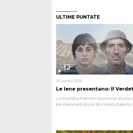
ULTIME PUNTATE
165 min
02 agosto 2026
Le Iene presentano: Il Verde
La Iena Nina Palmieri ripercorre alcune 
più importanti storie di cronaca italiana: 
strage del Circeo e l'omicidio di Avetran