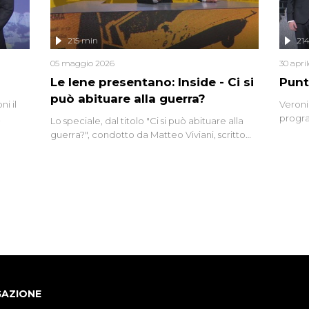
lizzata
215 min
21
05 maggio 2026
30 apri
Le Iene presentano: Inside - Ci si
Punt
può abituare alla guerra?
i il
Veroni
progra
Lo speciale, dal titolo "Ci si può abituare alla
naca
intervi
guerra?", condotto da Matteo Viviani, scritto
degli i
da Nicola Remisceg, propone una riflessione -
con l'aiuto di economisti, esperti militari e
giornalisti di settore - su quanto la guerra sia
diventata una realtà pervasiva. Anche se l'Italia
non è direttamente coinvolta in conflitti
armati, il contesto globale rende impossibile
considerarla un fenomeno lontano.
GAZIONE