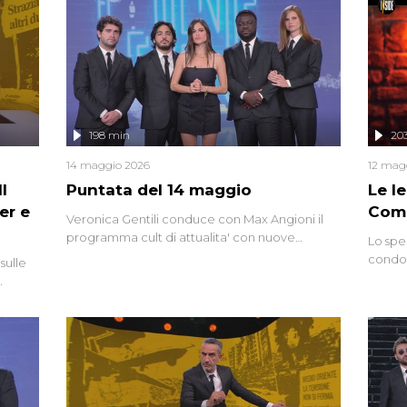
vicende giudiziarie più discusse degli ultimi
anni. Lo speciale ricostruisce la vicenda
mettendo in fila testimonianze, errori, dettagli
controversi e i protagonisti di un'indagine che
sembra non avere fine.
198 min
20
14 maggio 2026
12 mag
l
Puntata del 14 maggio
Le I
er e
Comp
Veronica Gentili conduce con Max Angioni il
programma cult di attualita' con nuove
Lo spe
interviste dissacranti ed inchieste di cronaca
condot
sulle
degli inviati.
Riccar
grandi
do
tempo,
i tra
alterna
nte,
complo
eciale
invaso 
ro di
e imma
ancora