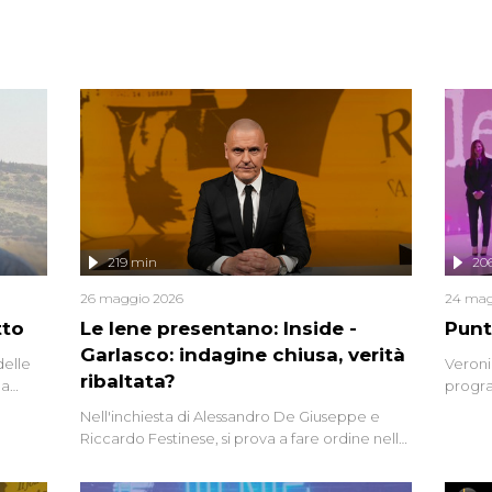
219 min
20
26 maggio 2026
24 mag
tto
Le Iene presentano: Inside -
Punt
Garlasco: indagine chiusa, verità
delle
Veroni
ribaltata?
la
progra
a.
intervi
Nell'inchiesta di Alessandro De Giuseppe e
degli i
Riccardo Festinese, si prova a fare ordine nella
miriade di informazioni che, ancora oggi,
continuano a emergere attorno a una delle