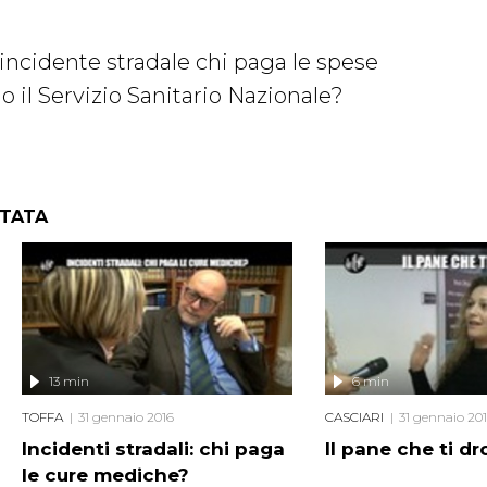
 incidente stradale chi paga le spese
 o il Servizio Sanitario Nazionale?
NTATA
13 min
6 min
TOFFA
31 gennaio 2016
CASCIARI
31 gennaio 20
Incidenti stradali: chi paga
Il pane che ti d
le cure mediche?