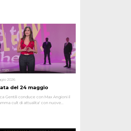
6 min
gio 2026
ata del 24 maggio
ca Gentili conduce con Max Angioni il
mma cult di attualita' con nuove
ste dissacranti ed inchieste di cronaca
nviati.