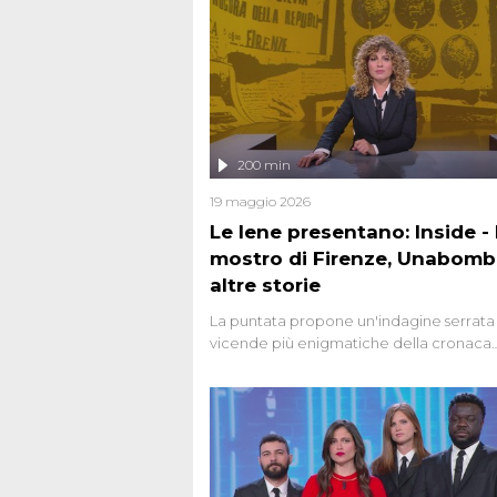
200 min
19 maggio 2026
Le Iene presentano: Inside - I
mostro di Firenze, Unabomb
altre storie
La puntata propone un'indagine serrata 
vicende più enigmatiche della cronaca
italiana, come Unabomber: il dinamitar
seriale responsabile di decine di attentat
gli anni '90 e il 2000 che, inquietanteme
potrebbe essere ancora in libertà. Lo sp
affronta inoltre le zone d'ombra sul Most
Firenze, le cui responsabilità appaiono 