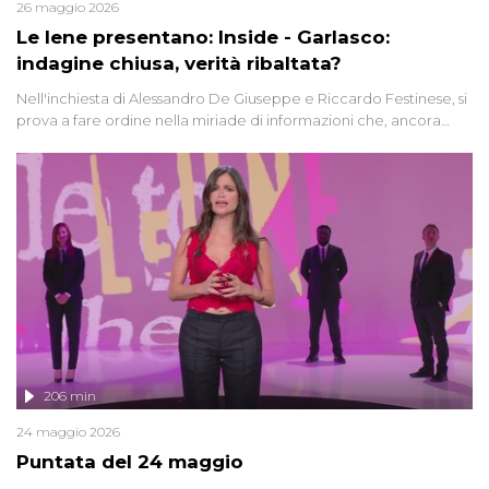
26 maggio 2026
Le Iene presentano: Inside - Garlasco:
indagine chiusa, verità ribaltata?
Nell'inchiesta di Alessandro De Giuseppe e Riccardo Festinese, si
prova a fare ordine nella miriade di informazioni che, ancora
oggi, continuano a emergere attorno a una delle vicende
giudiziarie più discusse degli ultimi anni. Lo speciale ricostruisce la
vicenda mettendo in fila testimonianze, errori, dettagli
controversi e i protagonisti di un'indagine che sembra non avere
fine.
206 min
24 maggio 2026
Puntata del 24 maggio