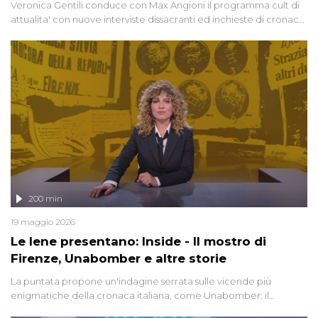
Veronica Gentili conduce con Max Angioni il programma cult di
attualita' con nuove interviste dissacranti ed inchieste di cronaca
degli inviati.
200 min
19 maggio 2026
Le Iene presentano: Inside - Il mostro di
Firenze, Unabomber e altre storie
La puntata propone un'indagine serrata sulle vicende più
enigmatiche della cronaca italiana, come Unabomber: il
dinamitardo seriale responsabile di decine di attentati tra gli anni