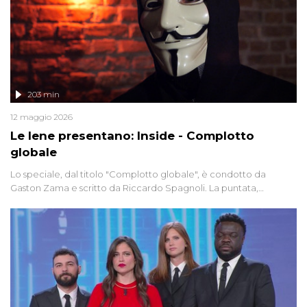
203 min
12 maggio 2026
Le Iene presentano: Inside - Complotto
globale
Lo speciale, dal titolo "Complotto globale", è condotto da
Gaston Zama e scritto da Riccardo Spagnoli. La puntata,
dedicata alle grandi teorie cospirazioniste del nostro tempo,
racconta l'universo delle narrazioni alternative, dei sospetti
globali e del complottismo che negli ultimi anni hanno invaso
social network, talk show, piazze digitali e immaginario collettivo.