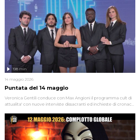
'90 e il 2000 che, inquietantemente, potrebbe essere ancora in
libertà. Lo speciale affronta inoltre le zone d'ombra sul Mostro di
Firenze, le cui responsabilità appaiono ancora oggi avvolte in un
groviglio di dubbi mai chiariti. Nel corso dello speciale anche
l'intervista inedita a Olindo Romano, realizzata ne...
198 min
14 maggio 2026
Puntata del 14 maggio
Veronica Gentili conduce con Max Angioni il programma cult di
attualita' con nuove interviste dissacranti ed inchieste di cronaca
degli inviati.