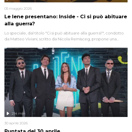
05 maggio 2026
Le Iene presentano: Inside - Ci si può abituare
alla guerra?
Lo speciale, dal titolo "Ci si può abituare alla guerra?", condotto
da Matteo Viviani, scritto da Nicola Remisceg, propone una
riflessione - con l'aiuto di economisti, esperti militari e giornalisti
di settore - su quanto la guerra sia diventata una realtà pervasiva.
Anche se l'Italia non è direttamente coinvolta in conflitti armati, il
contesto globale rende impossibile considerarla un fenomeno
lontano.
214 min
30 aprile 2026
Puntata del 30 aprile