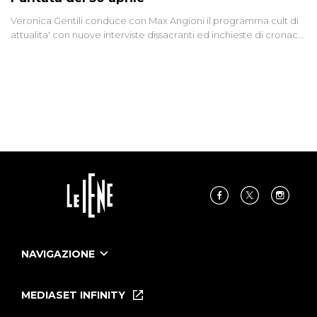
Veronica Gentili conduce con Max Angioni il programma cult di
attualita' con nuove interviste dissacranti ed inchieste di cronaca
degli inviati.
NAVIGAZIONE
Home
Puntate
MEDIASET INFINITY
Le Iene Presentano Inside