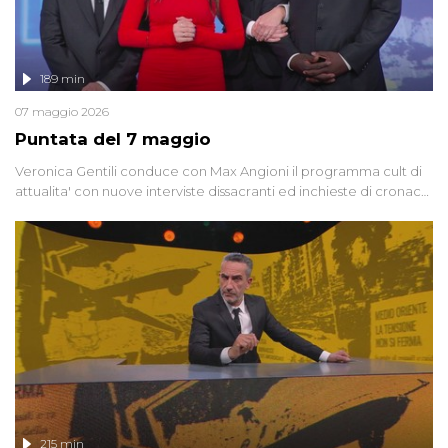
189 min
07 maggio 2026
Puntata del 7 maggio
Veronica Gentili conduce con Max Angioni il programma cult di
attualita' con nuove interviste dissacranti ed inchieste di cronaca
degli inviati.
215 min