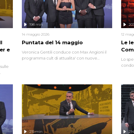
controversi e i protagonisti di un'indagine che
sembra non avere fine.
198 min
20
14 maggio 2026
12 mag
l
Puntata del 14 maggio
Le I
er e
Comp
Veronica Gentili conduce con Max Angioni il
programma cult di attualita' con nuove
Lo spe
interviste dissacranti ed inchieste di cronaca
condot
sulle
degli inviati.
Riccar
grandi
do
tempo,
i tra
alterna
nte,
complo
eciale
invaso 
ro di
e imma
ancora
lizzata
215 min
21