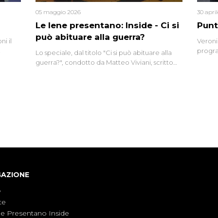
05 maggio 2026
30 apri
Le Iene presentano: Inside - Ci si
Punt
può abituare alla guerra?
i il
Veroni
progra
Lo speciale, dal titolo "Ci si può abituare alla
naca
intervi
guerra?", condotto da Matteo Viviani, scritto
degli i
da Nicola Remisceg, propone una riflessione -
con l'aiuto di economisti, esperti militari e
giornalisti di settore - su quanto la guerra sia
diventata una realtà pervasiva. Anche se l'Italia
non è direttamente coinvolta in conflitti
armati, il contesto globale rende impossibile
considerarla un fenomeno lontano.
GAZIONE
e
te
ne Presentano Inside