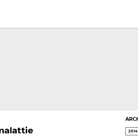
ARC
malattie
2014