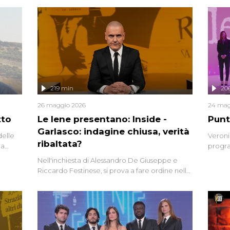
219 min
20
26 maggio 2026
24 mag
tto
Le Iene presentano: Inside -
Punt
Garlasco: indagine chiusa, verità
delle
Veroni
ribaltata?
la
progra
a.
intervi
Nell'inchiesta di Alessandro De Giuseppe e
degli i
Riccardo Festinese, si prova a fare ordine nella
miriade di informazioni che, ancora oggi,
continuano a emergere attorno a una delle
vicende giudiziarie più discusse degli ultimi
anni. Lo speciale ricostruisce la vicenda
mettendo in fila testimonianze, errori, dettagli