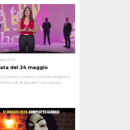
6 min
gio 2026
ata del 24 maggio
ca Gentili conduce con Max Angioni il
mma cult di attualita' con nuove
ste dissacranti ed inchieste di cronaca
nviati.