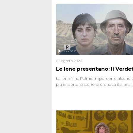
165 min
02 agosto 2026
Le Iene presentano: Il Verde
La Iena Nina Palmieri ripercorre alcune 
più importanti storie di cronaca italiana: 
strage del Circeo e l'omicidio di Avetran