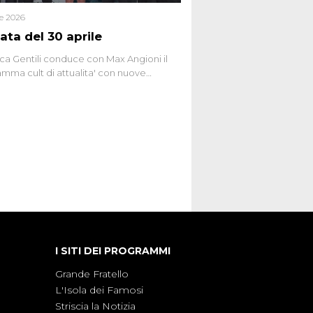
le 2026
ata del 30 aprile
ca Gentili conduce con Max Angioni il
mma cult di attualita' con nuove
ste dissacranti ed inchieste di cronaca
nviati.
I SITI DEI PROGRAMMI
Grande Fratello
L'Isola dei Famosi
Striscia la Notizia