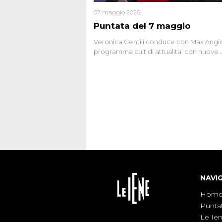
07 maggio 2026
Puntata del 7 maggio
Veronica Gentili conduce con Max Angion
programma cult di attualita' con nuove
interviste dissacranti ed inchieste di cro
degli inviati.
NAVI
Hom
Punta
Le Ie