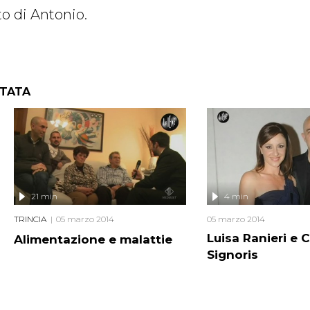
to di Antonio.
NTATA
21 min
4 min
TRINCIA
05 marzo 2014
05 marzo 2014
Luisa Ranieri e C
Alimentazione e malattie
Signoris