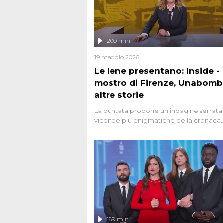
200 min
19 maggio 2026
Le Iene presentano: Inside - I
mostro di Firenze, Unabomb
altre storie
La puntata propone un'indagine serrata 
vicende più enigmatiche della cronaca
italiana, come Unabomber: il dinamitar
seriale responsabile di decine di attentat
gli anni '90 e il 2000 che, inquietanteme
potrebbe essere ancora in libertà. Lo sp
affronta inoltre le zone d'ombra sul Most
Firenze, le cui responsabilità appaiono 
oggi avvolte in un groviglio di dubbi mai
chiariti. Nel corso dello speciale anche
l'intervista inedita a Olindo Romano, rea
189 min
ne...