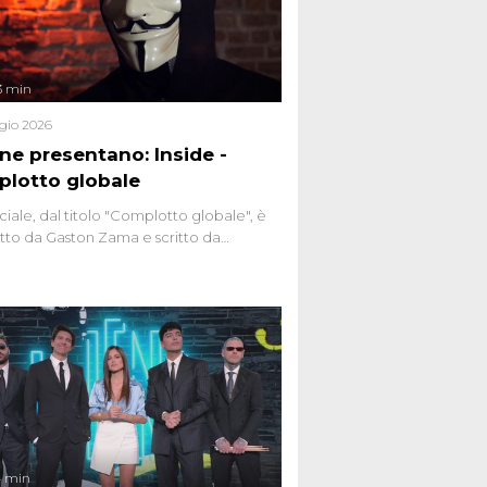
3 min
gio 2026
ene presentano: Inside -
lotto globale
ciale, dal titolo "Complotto globale", è
to da Gaston Zama e scritto da
do Spagnoli. La puntata, dedicata alle
 teorie cospirazioniste del nostro
 racconta l'universo delle narrazioni
tive, dei sospetti globali e del
ttismo che negli ultimi anni hanno
social network, talk show, piazze digitali
ginario collettivo.
4 min