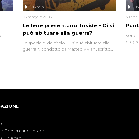
lizzata
215 min
21
05 maggio 2026
30 apri
Le Iene presentano: Inside - Ci si
Punt
può abituare alla guerra?
i il
Veroni
progra
Lo speciale, dal titolo "Ci si può abituare alla
naca
intervi
guerra?", condotto da Matteo Viviani, scritto
degli i
da Nicola Remisceg, propone una riflessione -
con l'aiuto di economisti, esperti militari e
giornalisti di settore - su quanto la guerra sia
diventata una realtà pervasiva. Anche se l'Italia
non è direttamente coinvolta in conflitti
armati, il contesto globale rende impossibile
considerarla un fenomeno lontano.
GAZIONE
e
te
ne Presentano Inside
te Ieneyeh