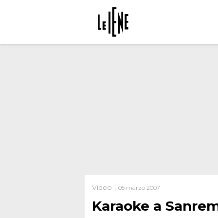
Video |
05 marzo 2007
Karaoke a Sanre