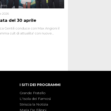
4 min
le 2026
ata del 30 aprile
ca Gentili conduce con Max Angioni il
mma cult di attualita' con nuove
ste dissacranti ed inchieste di cronaca
nviati.
I SITI DEI PROGRAMMI
Grande Fratello
L'Isola dei Famosi
Striscia la Notizia
Maria De Filippi