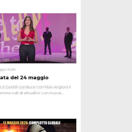
6 min
gio 2026
ata del 24 maggio
ca Gentili conduce con Max Angioni il
mma cult di attualita' con nuove
ste dissacranti ed inchieste di cronaca
nviati.