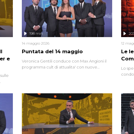
mettendo in fila testimonianze, errori, dettagli
controversi e i protagonisti di un'indagine che
sembra non avere fine.
198 min
20
14 maggio 2026
12 mag
l
Puntata del 14 maggio
Le I
er e
Comp
Veronica Gentili conduce con Max Angioni il
programma cult di attualita' con nuove
Lo spe
interviste dissacranti ed inchieste di cronaca
condot
sulle
degli inviati.
Riccar
grandi
do
tempo,
i tra
alterna
nte,
complo
eciale
invaso 
ro di
e imma
ancora