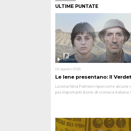
ULTIME PUNTATE
165 min
02 agosto 2026
Le Iene presentano: Il Verde
La Iena Nina Palmieri ripercorre alcune 
più importanti storie di cronaca italiana: 
strage del Circeo e l'omicidio di Avetran