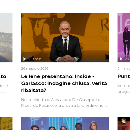
219 min
20
26 maggio 2026
24 mag
tto
Le Iene presentano: Inside -
Punt
Garlasco: indagine chiusa, verità
delle
Veroni
ribaltata?
la
progra
a.
intervi
Nell'inchiesta di Alessandro De Giuseppe e
degli i
Riccardo Festinese, si prova a fare ordine nella
miriade di informazioni che, ancora oggi,
continuano a emergere attorno a una delle
vicende giudiziarie più discusse degli ultimi
anni. Lo speciale ricostruisce la vicenda