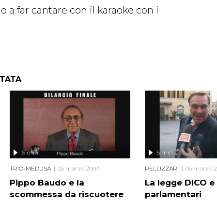
 a far cantare con il karaoke con i
NTATA
6 min
5 min
TRIO-MEDUSA
05 marzo 2007
PELLIZZARI
05 marzo 
Pippo Baudo e la
La legge DICO e 
scommessa da riscuotere
parlamentari