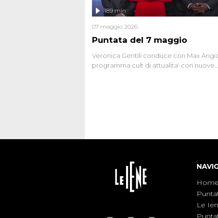
l'intervista inedita a Olindo Romano, rea
189 min
ne...
07 maggio 2026
Puntata del 7 maggio
Veronica Gentili conduce con Max Angion
programma cult di attualita' con nuove
interviste dissacranti ed inchieste di cro
degli inviati.
NAVI
Hom
Punta
Le Ie
Punta