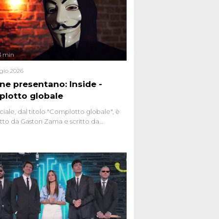
3 min
gio 2026
ene presentano: Inside -
lotto globale
ciale, dal titolo "Complotto globale", è
to da Gaston Zama e scritto da
do Spagnoli. La puntata, dedicata alle
 teorie cospirazioniste del nostro
 racconta l'universo delle narrazioni
tive, dei sospetti globali e del
ttismo che negli ultimi anni hanno
social network, talk show, piazze digitali
ginario collettivo.