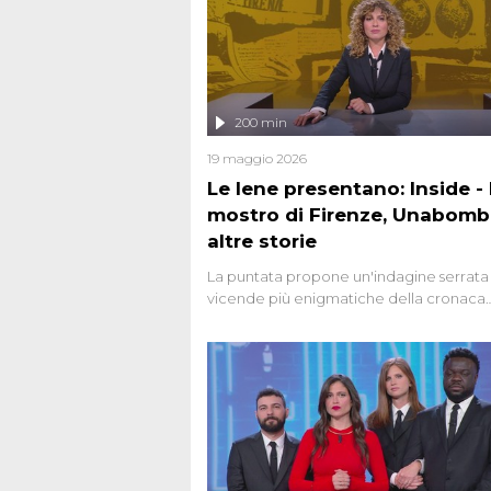
200 min
19 maggio 2026
Le Iene presentano: Inside - I
mostro di Firenze, Unabomb
altre storie
La puntata propone un'indagine serrata 
vicende più enigmatiche della cronaca
italiana, come Unabomber: il dinamitar
seriale responsabile di decine di attentat
gli anni '90 e il 2000 che, inquietanteme
potrebbe essere ancora in libertà. Lo sp
affronta inoltre le zone d'ombra sul Most
Firenze, le cui responsabilità appaiono 
oggi avvolte in un groviglio di dubbi mai
chiariti. Nel corso dello speciale anche