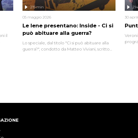
lizzata
215 min
21
05 maggio 2026
30 apri
Le Iene presentano: Inside - Ci si
Punt
può abituare alla guerra?
i il
Veroni
progra
Lo speciale, dal titolo "Ci si può abituare alla
naca
intervi
guerra?", condotto da Matteo Viviani, scritto
degli i
da Nicola Remisceg, propone una riflessione -
con l'aiuto di economisti, esperti militari e
giornalisti di settore - su quanto la guerra sia
diventata una realtà pervasiva. Anche se l'Italia
non è direttamente coinvolta in conflitti
armati, il contesto globale rende impossibile
considerarla un fenomeno lontano.
GAZIONE
e
te