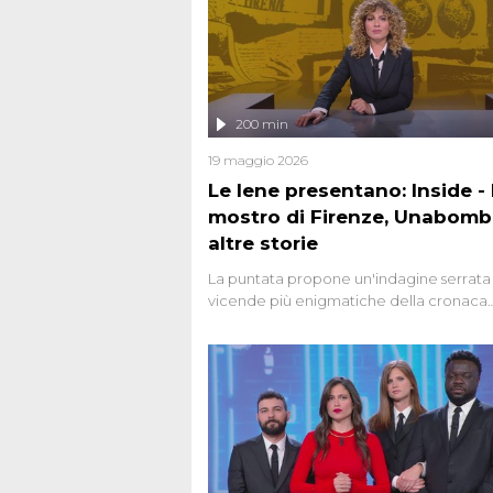
200 min
19 maggio 2026
Le Iene presentano: Inside - I
mostro di Firenze, Unabomb
altre storie
La puntata propone un'indagine serrata 
vicende più enigmatiche della cronaca
italiana, come Unabomber: il dinamitar
seriale responsabile di decine di attentat
gli anni '90 e il 2000 che, inquietanteme
potrebbe essere ancora in libertà. Lo sp
affronta inoltre le zone d'ombra sul Most
Firenze, le cui responsabilità appaiono 
oggi avvolte in un groviglio di dubbi mai
chiariti. Nel corso dello speciale anche