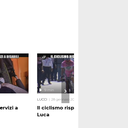
9 min
6 
LUCCI
28 gennaio 2014
DURO
rvizi a
Il ciclismo risponde a Di
I so
Luca