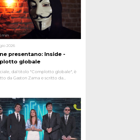
3 min
gio 2026
ene presentano: Inside -
lotto globale
ciale, dal titolo "Complotto globale", è
to da Gaston Zama e scritto da
do Spagnoli. La puntata, dedicata alle
 teorie cospirazioniste del nostro
 racconta l'universo delle narrazioni
tive, dei sospetti globali e del
ttismo che negli ultimi anni hanno
social network, talk show, piazze digitali
ginario collettivo.