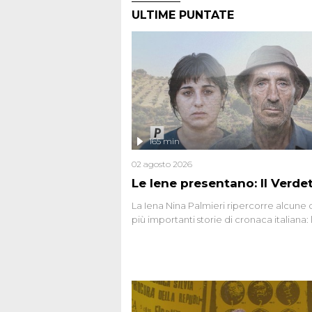
ULTIME PUNTATE
165 min
02 agosto 2026
Le Iene presentano: Il Verde
La Iena Nina Palmieri ripercorre alcune 
più importanti storie di cronaca italiana: 
strage del Circeo e l'omicidio di Avetran