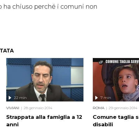
lo ha chiuso perché i comuni non
NTATA
22 min
7 min
VIVIANI
28 gennaio 2014
ROMA
29 gennaio 2014
Strappata alla famiglia a 12
Comune taglia se
anni
disabili