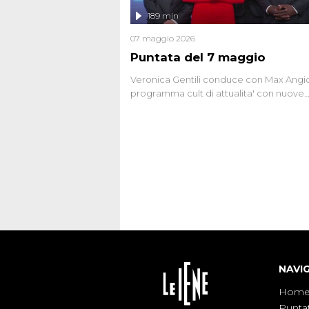
l'intervista inedita a Olindo Romano, rea
189 min
ne...
07 maggio 2026
Puntata del 7 maggio
Veronica Gentili conduce con Max Angion
programma cult di attualita' con nuove
interviste dissacranti ed inchieste di cro
degli inviati.
NAVI
Hom
Punta