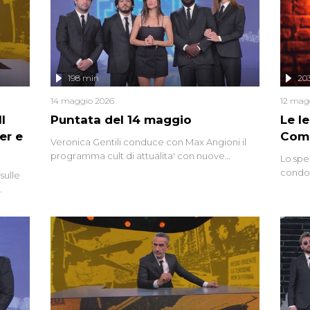
mettendo in fila testimonianze, errori, dettagli
controversi e i protagonisti di un'indagine che
sembra non avere fine.
198 min
20
14 maggio 2026
12 mag
l
Puntata del 14 maggio
Le I
er e
Comp
Veronica Gentili conduce con Max Angioni il
programma cult di attualita' con nuove
Lo spe
interviste dissacranti ed inchieste di cronaca
condot
sulle
degli inviati.
Riccar
grandi
do
tempo,
i tra
alterna
nte,
complo
eciale
invaso 
ro di
e imma
ancora