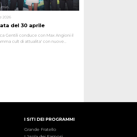
4 min
le 2026
ata del 30 aprile
ca Gentili conduce con Max Angioni il
mma cult di attualita' con nuove
ste dissacranti ed inchieste di cronaca
nviati.
I SITI DEI PROGRAMMI
Grande Fratello
L'Isola dei Famosi