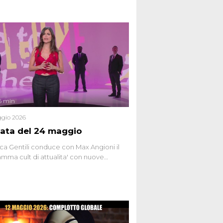
6 min
gio 2026
ata del 24 maggio
ca Gentili conduce con Max Angioni il
mma cult di attualita' con nuove
ste dissacranti ed inchieste di cronaca
nviati.