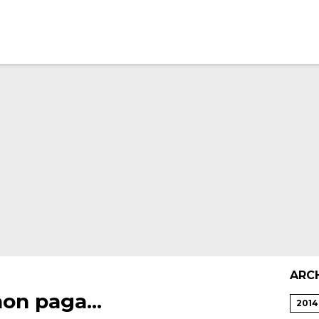
ARC
on paga...
2014