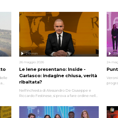
219 min
20
26 maggio 2026
24 mag
tto
Le Iene presentano: Inside -
Punt
Garlasco: indagine chiusa, verità
delle
Veroni
ribaltata?
la
progra
a.
intervi
Nell'inchiesta di Alessandro De Giuseppe e
degli i
Riccardo Festinese, si prova a fare ordine nella
miriade di informazioni che, ancora oggi,
continuano a emergere attorno a una delle
vicende giudiziarie più discusse degli ultimi
anni. Lo speciale ricostruisce la vicenda