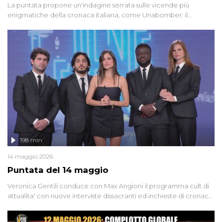
La puntata propone un'indagine serrata sulle vicende più
enigmatiche della cronaca italiana, come Unabomber: il
dinamitardo seriale responsabile di decine di attentati tra gli anni
'90 e il 2000 che, inquietantemente, potrebbe essere ancora in
libertà. Lo speciale affronta inoltre le zone d'ombra sul Mostro di
Firenze, le cui responsabilità appaiono ancora oggi avvolte in un
groviglio di dubbi mai chiariti. Nel corso dello speciale anche
l'intervista inedita a Olindo Romano, realizzata ne...
198 min
14 maggio 2026
Puntata del 14 maggio
Veronica Gentili conduce con Max Angioni il programma cult di
attualita' con nuove interviste dissacranti ed inchieste di cronaca
degli inviati.