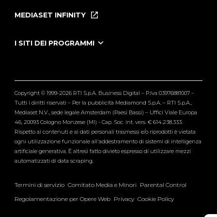
Puntate
MEDIASET INFINITY
Le Iene Presentano Inside
Puntate Ieneyeh
Tutti i servizi
I SITI DEI PROGRAMMI
Le Iene
Grande Fratello
Segnalazioni
L'Isola dei Famosi
Pubblico
Striscia la Notizia
Maria De Filippi
Copyright © 1999-2026 RTI S.p.A. Business Digital – P.Iva 03976881007 –
Verissimo
Tutti i diritti riservati – Per la pubblicità Mediamond S.p.A. – RTI S.p.A.,
Mediaset N.V., sede legale Amsterdam (Paesi Bassi) – Uffici Viale Europa
46, 20093 Cologno Monzese (MI) - Cap. Soc. int. vers. € 614.238.333.
Rispetto ai contenuti e ai dati personali trasmessi e/o riprodotti è vietata
ogni utilizzazione funzionale all'addestramento di sistemi di intelligenza
artificiale generativa. È altresì fatto divieto espresso di utilizzare mezzi
automatizzati di data scraping.
Termini di servizio
Comitato Media e Minori
Parental Control
Regolamentazione per Opere Web
Privacy
Cookie Policy