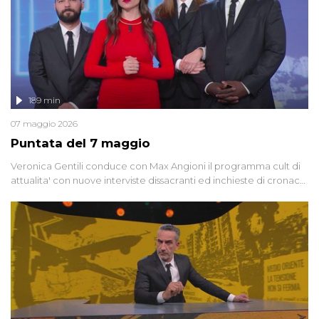
189 min
07 maggio 2026
Puntata del 7 maggio
Veronica Gentili conduce con Max Angioni il programma cult di
attualita' con nuove interviste dissacranti ed inchieste di cronaca
degli inviati.