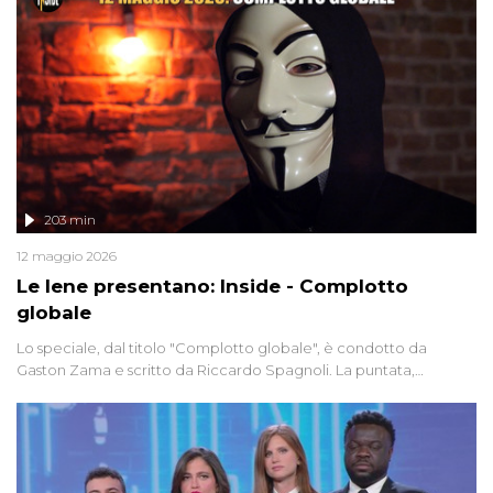
203 min
12 maggio 2026
Le Iene presentano: Inside - Complotto
globale
Lo speciale, dal titolo "Complotto globale", è condotto da
Gaston Zama e scritto da Riccardo Spagnoli. La puntata,
dedicata alle grandi teorie cospirazioniste del nostro tempo,
racconta l'universo delle narrazioni alternative, dei sospetti
globali e del complottismo che negli ultimi anni hanno invaso
social network, talk show, piazze digitali e immaginario collettivo.