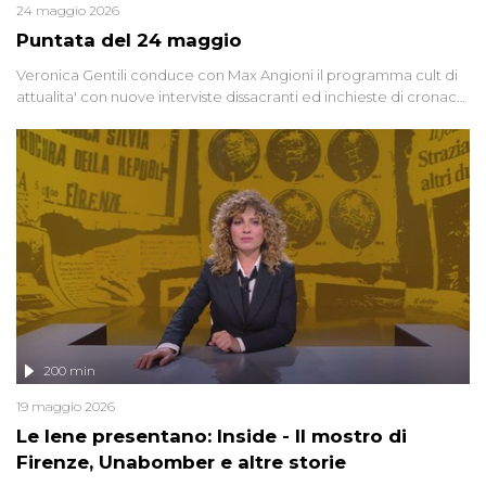
24 maggio 2026
Puntata del 24 maggio
Veronica Gentili conduce con Max Angioni il programma cult di
attualita' con nuove interviste dissacranti ed inchieste di cronaca
degli inviati.
200 min
19 maggio 2026
Le Iene presentano: Inside - Il mostro di
Firenze, Unabomber e altre storie