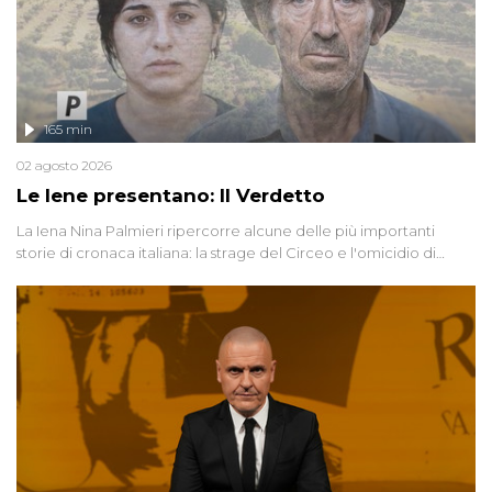
165 min
02 agosto 2026
Le Iene presentano: Il Verdetto
La Iena Nina Palmieri ripercorre alcune delle più importanti
storie di cronaca italiana: la strage del Circeo e l'omicidio di
Avetrana.