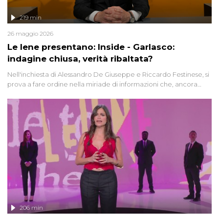
219 min
26 maggio 2026
Le Iene presentano: Inside - Garlasco:
indagine chiusa, verità ribaltata?
Nell'inchiesta di Alessandro De Giuseppe e Riccardo Festinese, si
prova a fare ordine nella miriade di informazioni che, ancora
oggi, continuano a emergere attorno a una delle vicende
giudiziarie più discusse degli ultimi anni. Lo speciale ricostruisce la
vicenda mettendo in fila testimonianze, errori, dettagli
controversi e i protagonisti di un'indagine che sembra non avere
fine.
206 min