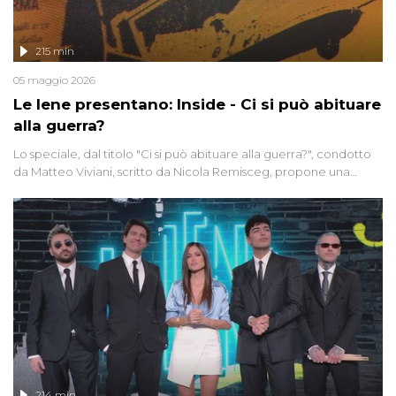
215 min
05 maggio 2026
Le Iene presentano: Inside - Ci si può abituare
alla guerra?
Lo speciale, dal titolo "Ci si può abituare alla guerra?", condotto
da Matteo Viviani, scritto da Nicola Remisceg, propone una
riflessione - con l'aiuto di economisti, esperti militari e giornalisti
di settore - su quanto la guerra sia diventata una realtà pervasiva.
Anche se l'Italia non è direttamente coinvolta in conflitti armati, il
contesto globale rende impossibile considerarla un fenomeno
lontano.
214 min