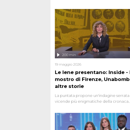
200 min
19 maggio 2026
Le Iene presentano: Inside - I
mostro di Firenze, Unabomb
altre storie
La puntata propone un'indagine serrata 
vicende più enigmatiche della cronaca
italiana, come Unabomber: il dinamitar
seriale responsabile di decine di attentat
gli anni '90 e il 2000 che, inquietanteme
potrebbe essere ancora in libertà. Lo sp