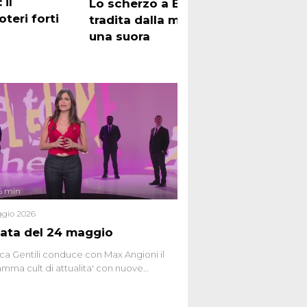
 il
Lo scherzo a Eva Grimaldi
I mi
teri forti
tradita dalla moglie con
Les
una suora
sull
6 min
gio 2026
ata del 24 maggio
ca Gentili conduce con Max Angioni il
mma cult di attualita' con nuove
ste dissacranti ed inchieste di cronaca
nviati.