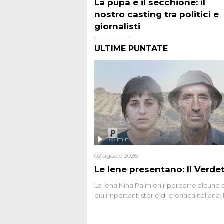
La pupa e il secchione: il
nostro casting tra politici e
giornalisti
ULTIME PUNTATE
165 min
02 agosto 2026
Le Iene presentano: Il Verde
La Iena Nina Palmieri ripercorre alcune 
più importanti storie di cronaca italiana: 
strage del Circeo e l'omicidio di Avetran