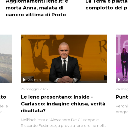
Aggiornamenti Iene.it: è
La Terra è piatta:
morta Anna, malata di
complotto dei po
cancro vittima di Proto
219 min
20
26 maggio 2026
24 mag
tto
Le Iene presentano: Inside -
Punt
Garlasco: indagine chiusa, verità
delle
Veroni
ribaltata?
la
progra
a.
intervi
Nell'inchiesta di Alessandro De Giuseppe e
degli i
Riccardo Festinese, si prova a fare ordine nella