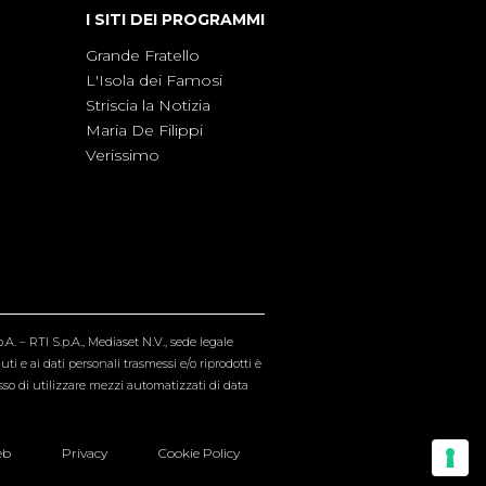
I SITI DEI PROGRAMMI
Grande Fratello
L'Isola dei Famosi
Striscia la Notizia
Maria De Filippi
Verissimo
A. – RTI S.p.A., Mediaset N.V., sede legale
i e ai dati personali trasmessi e/o riprodotti è
esso di utilizzare mezzi automatizzati di data
eb
Privacy
Cookie Policy