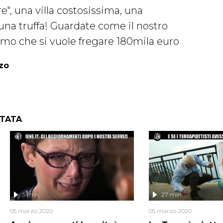
", una villa costosissima, una
 una truffa! Guardate come il nostro
omo che si vuole fregare 180mila euro
zo
NTATA
5 min
27 min
05 marzo 2020
05 marzo 2020