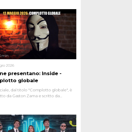
3 min
gio 2026
ene presentano: Inside -
lotto globale
ciale, dal titolo "Complotto globale", è
to da Gaston Zama e scritto da
do Spagnoli. La puntata, dedicata alle
 teorie cospirazioniste del nostro
 racconta l'universo delle narrazioni
tive, dei sospetti globali e del
ttismo che negli ultimi anni hanno
social network, talk show, piazze digitali