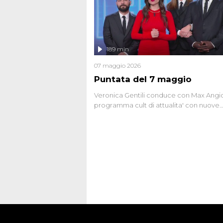
affronta inoltre le zone d'ombra sul Most
Firenze, le cui responsabilità appaiono 
oggi avvolte in un groviglio di dubbi mai
chiariti. Nel corso dello speciale anche
l'intervista inedita a Olindo Romano, rea
189 min
ne...
07 maggio 2026
Puntata del 7 maggio
Veronica Gentili conduce con Max Angion
programma cult di attualita' con nuove
interviste dissacranti ed inchieste di cro
degli inviati.