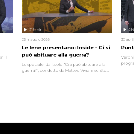
ro di
e imma
ancora
lizzata
215 min
21
05 maggio 2026
30 apri
Le Iene presentano: Inside - Ci si
Punt
può abituare alla guerra?
i il
Veroni
progra
Lo speciale, dal titolo "Ci si può abituare alla
naca
intervi
guerra?", condotto da Matteo Viviani, scritto
degli i
da Nicola Remisceg, propone una riflessione -
con l'aiuto di economisti, esperti militari e
giornalisti di settore - su quanto la guerra sia
diventata una realtà pervasiva. Anche se l'Italia
non è direttamente coinvolta in conflitti
armati, il contesto globale rende impossibile
considerarla un fenomeno lontano.