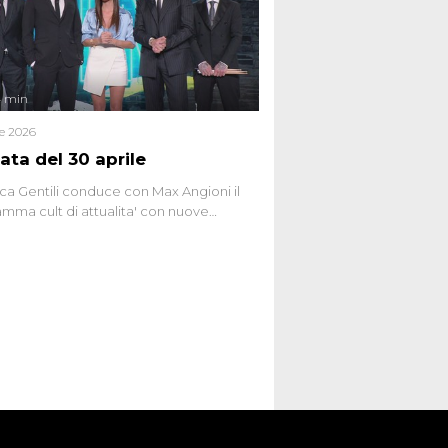
ginario collettivo.
4 min
le 2026
ata del 30 aprile
ca Gentili conduce con Max Angioni il
mma cult di attualita' con nuove
ste dissacranti ed inchieste di cronaca
nviati.