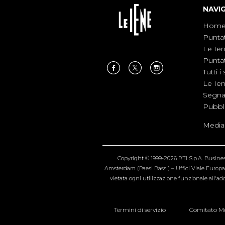
NAVI
Hom
Punta
Le Ie
Punta
Tutti i 
Le Ie
Segnal
Pubbl
Medias
Copyright © 1999-2026 RTI S.p.A. Business 
Amsterdam (Paesi Bassi) – Uffici Viale Europa 4
vietata ogni utilizzazione funzionale all'add
Termini di servizio
Comitato Me