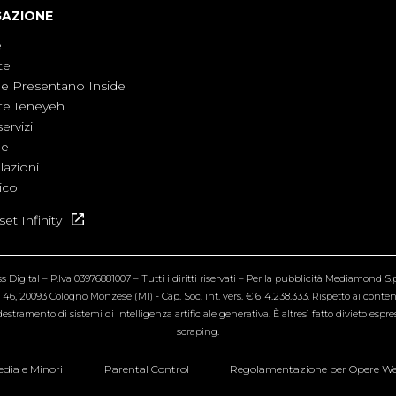
GAZIONE
e
te
ne Presentano Inside
te Ieneyeh
servizi
ne
azioni
ico
et Infinity
Digital – P.Iva 03976881007 – Tutti i diritti riservati – Per la pubblicità Mediamond S.p.
6, 20093 Cologno Monzese (MI) - Cap. Soc. int. vers. € 614.238.333. Rispetto ai contenut
estramento di sistemi di intelligenza artificiale generativa. È altresì fatto divieto espr
scraping.
dia e Minori
Parental Control
Regolamentazione per Opere W