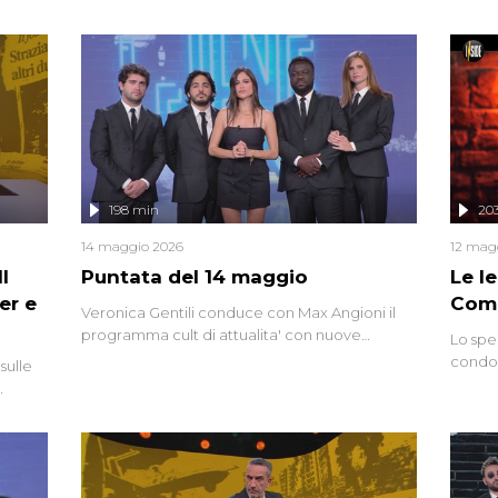
miriade di informazioni che, ancora oggi,
continuano a emergere attorno a una delle
vicende giudiziarie più discusse degli ultimi
anni. Lo speciale ricostruisce la vicenda
mettendo in fila testimonianze, errori, dettagli
controversi e i protagonisti di un'indagine che
sembra non avere fine.
198 min
20
14 maggio 2026
12 mag
l
Puntata del 14 maggio
Le I
er e
Comp
Veronica Gentili conduce con Max Angioni il
programma cult di attualita' con nuove
Lo spe
interviste dissacranti ed inchieste di cronaca
condot
sulle
degli inviati.
Riccar
grandi
do
tempo,
i tra
alterna
nte,
complo
eciale
invaso 