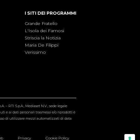
I SITI DEI PROGRAMMI
Grande Fratello
L'Isola dei Famosi
Striscia la Notizia
Maria De Filippi
Verissimo
A. – RTI S.p.A., Mediaset N.V., sede legale
i e ai dati personali trasmessi e/o riprodotti è
esso di utilizzare mezzi automatizzati di data
eb
Privacy
Cookie Policy