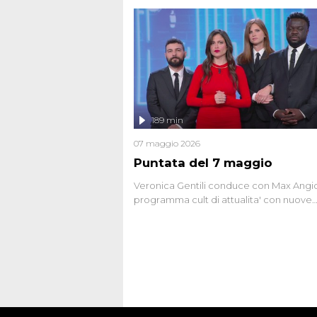
seriale responsabile di decine di attentat
gli anni '90 e il 2000 che, inquietanteme
potrebbe essere ancora in libertà. Lo sp
affronta inoltre le zone d'ombra sul Most
Firenze, le cui responsabilità appaiono 
oggi avvolte in un groviglio di dubbi mai
chiariti. Nel corso dello speciale anche
l'intervista inedita a Olindo Romano, rea
189 min
ne...
07 maggio 2026
Puntata del 7 maggio
Veronica Gentili conduce con Max Angion
programma cult di attualita' con nuove
interviste dissacranti ed inchieste di cro
degli inviati.