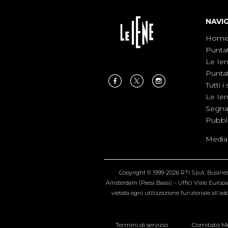
NAVI
Hom
Punta
Le Ie
Punta
Tutti i 
Le Ie
Segnal
Pubbl
Medias
Copyright © 1999-2026 RTI S.p.A. Business 
Amsterdam (Paesi Bassi) – Uffici Viale Europa 4
vietata ogni utilizzazione funzionale all'add
Termini di servizio
Comitato Me