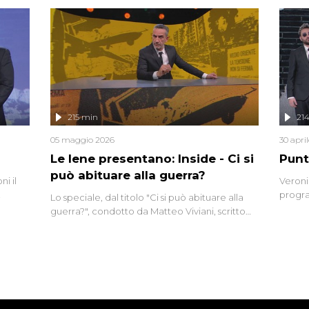
tempo,
i tra
alterna
nte,
complo
eciale
invaso 
ro di
e imma
ancora
lizzata
215 min
21
05 maggio 2026
30 apri
Le Iene presentano: Inside - Ci si
Punt
può abituare alla guerra?
i il
Veroni
progra
Lo speciale, dal titolo "Ci si può abituare alla
naca
intervi
guerra?", condotto da Matteo Viviani, scritto
degli i
da Nicola Remisceg, propone una riflessione -
con l'aiuto di economisti, esperti militari e
giornalisti di settore - su quanto la guerra sia
diventata una realtà pervasiva. Anche se l'Italia
non è direttamente coinvolta in conflitti
armati, il contesto globale rende impossibile
considerarla un fenomeno lontano.