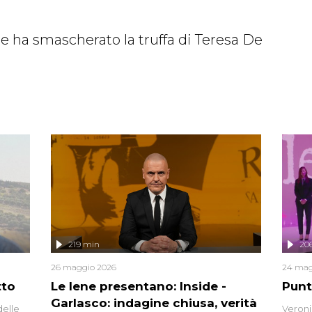
che ha smascherato la truffa di Teresa De
219 min
20
26 maggio 2026
24 mag
tto
Le Iene presentano: Inside -
Punt
Garlasco: indagine chiusa, verità
delle
Veroni