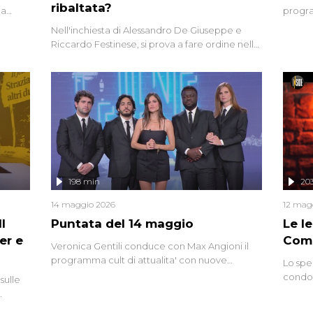
ribaltata?
la
progra
a.
intervi
Nell'inchiesta di Alessandro De Giuseppe e
degli i
Riccardo Festinese, si prova a fare ordine nella
miriade di informazioni che, ancora oggi,
continuano a emergere attorno a una delle
vicende giudiziarie più discusse degli ultimi
anni. Lo speciale ricostruisce la vicenda
mettendo in fila testimonianze, errori, dettagli
controversi e i protagonisti di un'indagine che
sembra non avere fine.
198 min
20
14 maggio 2026
12 mag
l
Puntata del 14 maggio
Le I
er e
Comp
Veronica Gentili conduce con Max Angioni il
programma cult di attualita' con nuove
Lo spe
interviste dissacranti ed inchieste di cronaca
condot
sulle
degli inviati.
Riccar
grandi
do