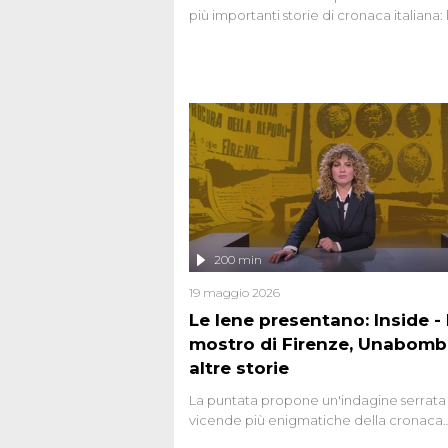
più importanti storie di cronaca italiana: 
strage del Circeo e l'omicidio di Avetran
200 min
19 maggio 2026
Le Iene presentano: Inside - I
mostro di Firenze, Unabomb
altre storie
La puntata propone un'indagine serrata 
vicende più enigmatiche della cronaca
italiana, come Unabomber: il dinamitar