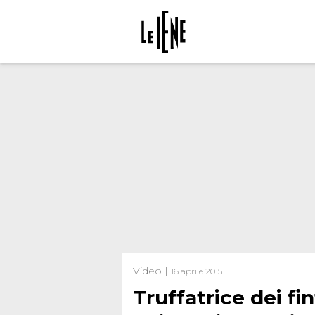
Video |
16 aprile 2015
Truffatrice dei fi