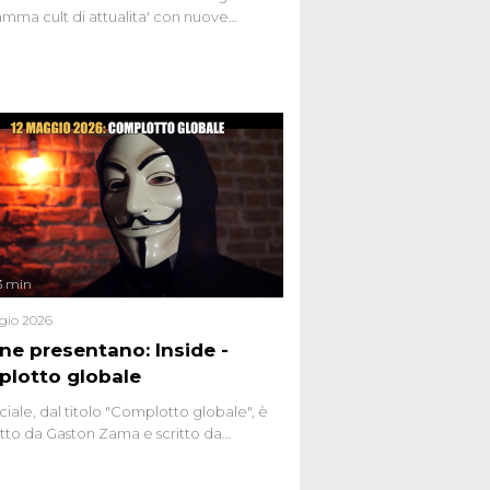
mma cult di attualita' con nuove
ste dissacranti ed inchieste di cronaca
nviati.
3 min
gio 2026
ene presentano: Inside -
lotto globale
ciale, dal titolo "Complotto globale", è
to da Gaston Zama e scritto da
do Spagnoli. La puntata, dedicata alle
 teorie cospirazioniste del nostro