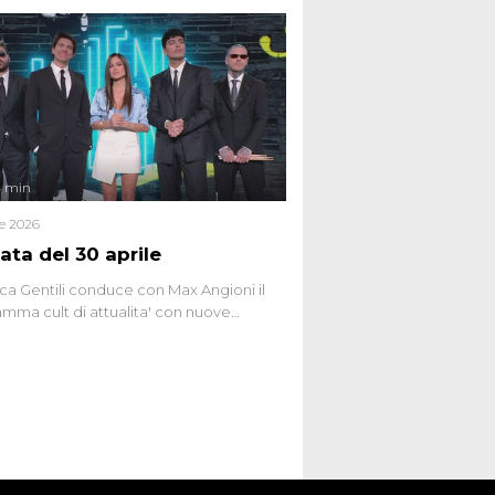
 racconta l'universo delle narrazioni
tive, dei sospetti globali e del
ttismo che negli ultimi anni hanno
social network, talk show, piazze digitali
ginario collettivo.
4 min
le 2026
ata del 30 aprile
ca Gentili conduce con Max Angioni il
mma cult di attualita' con nuove
ste dissacranti ed inchieste di cronaca
nviati.