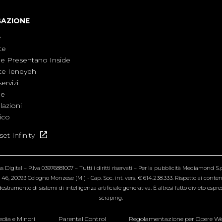
GAZIONE
e
te
ne Presentano Inside
te Ieneyeh
servizi
ne
azioni
ico
et Infinity
Digital – P.Iva 03976881007 – Tutti i diritti riservati – Per la pubblicità Mediamond S.p.
6, 20093 Cologno Monzese (MI) - Cap. Soc. int. vers. € 614.238.333. Rispetto ai contenut
estramento di sistemi di intelligenza artificiale generativa. È altresì fatto divieto espr
scraping.
dia e Minori
Parental Control
Regolamentazione per Opere W