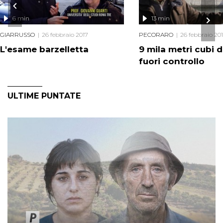
6 min
13 min
GIARRUSSO
26 febbraio 2017
PECORARO
26 febbraio 20
L'esame barzelletta
9 mila metri cubi 
fuori controllo
ULTIME PUNTATE