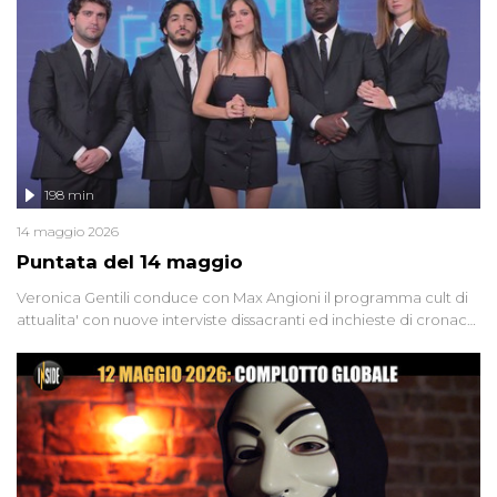
Firenze, le cui responsabilità appaiono ancora oggi avvolte in un
groviglio di dubbi mai chiariti. Nel corso dello speciale anche
l'intervista inedita a Olindo Romano, realizzata ne...
198 min
14 maggio 2026
Puntata del 14 maggio
Veronica Gentili conduce con Max Angioni il programma cult di
attualita' con nuove interviste dissacranti ed inchieste di cronaca
degli inviati.