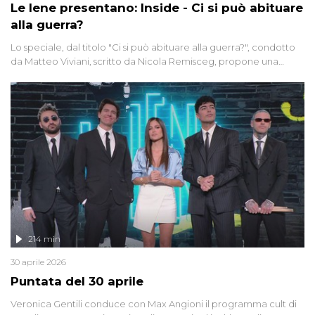
Le Iene presentano: Inside - Ci si può abituare
alla guerra?
Lo speciale, dal titolo "Ci si può abituare alla guerra?", condotto
da Matteo Viviani, scritto da Nicola Remisceg, propone una
riflessione - con l'aiuto di economisti, esperti militari e giornalisti
di settore - su quanto la guerra sia diventata una realtà pervasiva.
Anche se l'Italia non è direttamente coinvolta in conflitti armati, il
contesto globale rende impossibile considerarla un fenomeno
lontano.
214 min
30 aprile 2026
Puntata del 30 aprile
Veronica Gentili conduce con Max Angioni il programma cult di