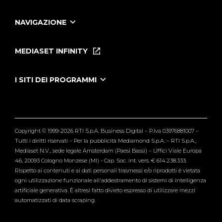
NAVIGAZIONE
Home
Puntate
MEDIASET INFINITY
Le Iene Presentano Inside
Puntate Ieneyeh
Tutti i servizi
I SITI DEI PROGRAMMI
Le Iene
Grande Fratello
Segnalazioni
L'Isola dei Famosi
Pubblico
Striscia la Notizia
Maria De Filippi
Copyright © 1999-2026 RTI S.p.A. Business Digital – P.Iva 03976881007 –
Verissimo
Tutti i diritti riservati – Per la pubblicità Mediamond S.p.A. – RTI S.p.A.,
Mediaset N.V., sede legale Amsterdam (Paesi Bassi) – Uffici Viale Europa
46, 20093 Cologno Monzese (MI) - Cap. Soc. int. vers. € 614.238.333.
Rispetto ai contenuti e ai dati personali trasmessi e/o riprodotti è vietata
ogni utilizzazione funzionale all'addestramento di sistemi di intelligenza
artificiale generativa. È altresì fatto divieto espresso di utilizzare mezzi
automatizzati di data scraping.