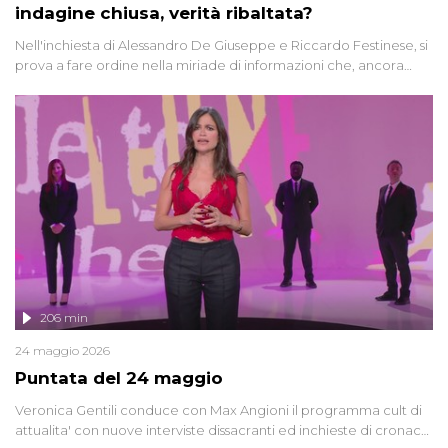
indagine chiusa, verità ribaltata?
Nell'inchiesta di Alessandro De Giuseppe e Riccardo Festinese, si
prova a fare ordine nella miriade di informazioni che, ancora
oggi, continuano a emergere attorno a una delle vicende
giudiziarie più discusse degli ultimi anni. Lo speciale ricostruisce la
vicenda mettendo in fila testimonianze, errori, dettagli
controversi e i protagonisti di un'indagine che sembra non avere
fine.
206 min
24 maggio 2026
Puntata del 24 maggio
Veronica Gentili conduce con Max Angioni il programma cult di
attualita' con nuove interviste dissacranti ed inchieste di cronaca