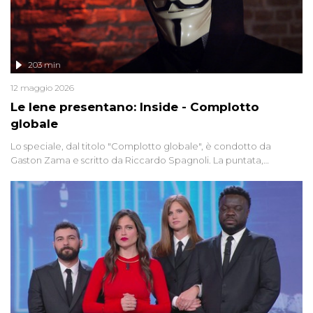
203 min
12 maggio 2026
Le Iene presentano: Inside - Complotto
globale
Lo speciale, dal titolo "Complotto globale", è condotto da
Gaston Zama e scritto da Riccardo Spagnoli. La puntata,
dedicata alle grandi teorie cospirazioniste del nostro tempo,
racconta l'universo delle narrazioni alternative, dei sospetti
globali e del complottismo che negli ultimi anni hanno invaso
social network, talk show, piazze digitali e immaginario collettivo.