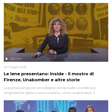
degli inviati.
200 min
19 maggio 2026
Le Iene presentano: Inside - Il mostro di
Firenze, Unabomber e altre storie
La puntata propone un'indagine serrata sulle vicende più
enigmatiche della cronaca italiana, come Unabomber: il
dinamitardo seriale responsabile di decine di attentati tra gli anni
'90 e il 2000 che, inquietantemente, potrebbe essere ancora in
libertà. Lo speciale affronta inoltre le zone d'ombra sul Mostro di