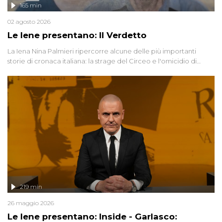
165 min
02 agosto 2026
Le Iene presentano: Il Verdetto
La Iena Nina Palmieri ripercorre alcune delle più importanti
storie di cronaca italiana: la strage del Circeo e l'omicidio di
Avetrana.
219 min
26 maggio 2026
Le Iene presentano: Inside - Garlasco: