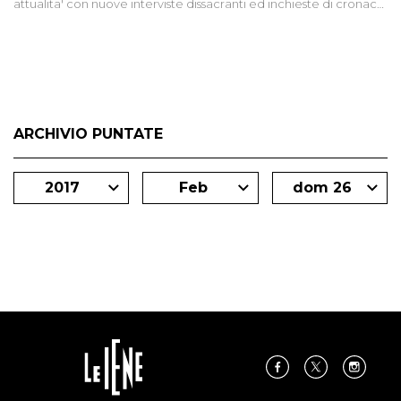
attualita' con nuove interviste dissacranti ed inchieste di cronaca
degli inviati.
ARCHIVIO PUNTATE
2017
Feb
dom 26