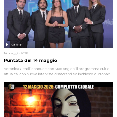
groviglio di dubbi mai chiariti. Nel corso dello speciale anche
l'intervista inedita a Olindo Romano, realizzata ne...
198 min
14 maggio 2026
Puntata del 14 maggio
Veronica Gentili conduce con Max Angioni il programma cult di
attualita' con nuove interviste dissacranti ed inchieste di cronaca
degli inviati.