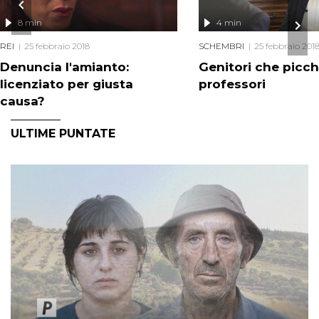
8 min
4 min
REI
25 febbraio 2018
SCHEMBRI
25 febbraio 201
Denuncia l'amianto:
Genitori che picc
licenziato per giusta
professori
causa?
ULTIME PUNTATE