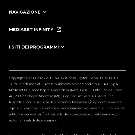
NAVIGAZIONE
Home
Puntate
MEDIASET INFINITY
Le Iene Presentano Inside
Puntate Ieneyeh
Tutti i servizi
I SITI DEI PROGRAMMI
Le Iene
Grande Fratello
Segnalazioni
L'Isola dei Famosi
Pubblico
Striscia la Notizia
Maria De Filippi
Copyright © 1999-2026 RTI S.p.A. Business Digital – P.Iva 03976881007 –
Verissimo
Tutti i diritti riservati – Per la pubblicità Mediamond S.p.A. – RTI S.p.A.,
Mediaset N.V., sede legale Amsterdam (Paesi Bassi) – Uffici Viale Europa
46, 20093 Cologno Monzese (MI) - Cap. Soc. int. vers. € 614.238.333.
Rispetto ai contenuti e ai dati personali trasmessi e/o riprodotti è vietata
ogni utilizzazione funzionale all'addestramento di sistemi di intelligenza
artificiale generativa. È altresì fatto divieto espresso di utilizzare mezzi
automatizzati di data scraping.