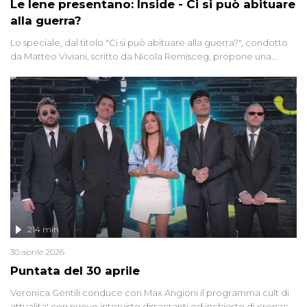
Le Iene presentano: Inside - Ci si può abituare
alla guerra?
Lo speciale, dal titolo "Ci si può abituare alla guerra?", condotto
da Matteo Viviani, scritto da Nicola Remisceg, propone una
riflessione - con l'aiuto di economisti, esperti militari e giornalisti
di settore - su quanto la guerra sia diventata una realtà pervasiva.
Anche se l'Italia non è direttamente coinvolta in conflitti armati, il
contesto globale rende impossibile considerarla un fenomeno
lontano.
214 min
30 aprile 2026
Puntata del 30 aprile
Veronica Gentili conduce con Max Angioni il programma cult di
attualita' con nuove interviste dissacranti ed inchieste di cronaca