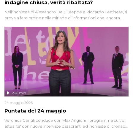
indagine chiusa, verità ribaltata?
Nell'inchiesta di Alessandro De Giuseppe e Riccardo Festinese, si
prova a fare ordine nella miriade di informazioni che, ancora
oggi, continuano a emergere attorno a una delle vicende
giudiziarie più discusse degli ultimi anni. Lo speciale ricostruisce la
vicenda mettendo in fila testimonianze, errori, dettagli
controversi e i protagonisti di un'indagine che sembra non avere
fine.
206 min
24 maggio 2026
Puntata del 24 maggio
Veronica Gentili conduce con Max Angioni il programma cult di
attualita' con nuove interviste dissacranti ed inchieste di cronaca
degli inviati.