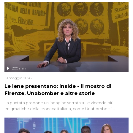
200 min
19 maggio 2026
Le Iene presentano: Inside - Il mostro di
Firenze, Unabomber e altre storie
La puntata propone un'indagine serrata sulle vicende più
enigmatiche della cronaca italiana, come Unabomber: il
dinamitardo seriale responsabile di decine di attentati tra gli anni
'90 e il 2000 che, inquietantemente, potrebbe essere ancora in
libertà. Lo speciale affronta inoltre le zone d'ombra sul Mostro di
Firenze, le cui responsabilità appaiono ancora oggi avvolte in un