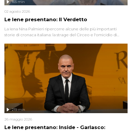
165 min
02 agosto 2026
Le Iene presentano: Il Verdetto
La Iena Nina Palmieri ripercorre alcune delle più importanti
storie di cronaca italiana: la strage del Circeo e l'omicidio di
Avetrana.
219 min
26 maggio 2026
Le Iene presentano: Inside - Garlasco: