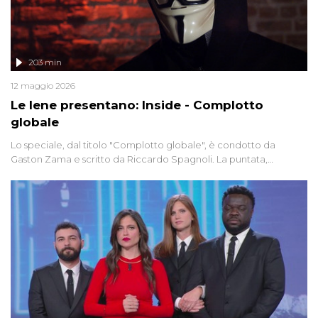
203 min
12 maggio 2026
Le Iene presentano: Inside - Complotto
globale
Lo speciale, dal titolo "Complotto globale", è condotto da
Gaston Zama e scritto da Riccardo Spagnoli. La puntata,
dedicata alle grandi teorie cospirazioniste del nostro tempo,
racconta l'universo delle narrazioni alternative, dei sospetti
globali e del complottismo che negli ultimi anni hanno invaso
social network, talk show, piazze digitali e immaginario collettivo.