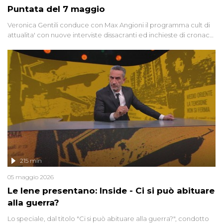
Puntata del 7 maggio
Veronica Gentili conduce con Max Angioni il programma cult di
attualita' con nuove interviste dissacranti ed inchieste di cronaca
degli inviati.
215 min
05 maggio 2026
Le Iene presentano: Inside - Ci si può abituare
alla guerra?
Lo speciale, dal titolo "Ci si può abituare alla guerra?", condotto