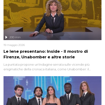
200 min
19 maggio 2026
Le Iene presentano: Inside - Il mostro di
Firenze, Unabomber e altre storie
La puntata propone un'indagine serrata sulle vicende più
enigmatiche della cronaca italiana, come Unabomber: il
dinamitardo seriale responsabile di decine di attentati tra gli anni
'90 e il 2000 che, inquietantemente, potrebbe essere ancora in
libertà. Lo speciale affronta inoltre le zone d'ombra sul Mostro di
Firenze, le cui responsabilità appaiono ancora oggi avvolte in un
groviglio di dubbi mai chiariti. Nel corso dello speciale anche
l'intervista inedita a Olindo Romano, realizzata ne...