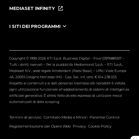
Puntate
MEDIASET INFINITY
Le Iene Presentano Inside
Puntate Ieneyeh
Tutti i servizi
I SITI DEI PROGRAMMI
Le Iene
Grande Fratello
Segnalazioni
L'Isola dei Famosi
Pubblico
Striscia la Notizia
Maria De Filippi
Copyright © 1999-2026 RTI S.p.A. Business Digital – P.Iva 03976881007 –
Verissimo
Tutti i diritti riservati – Per la pubblicità Mediamond S.p.A. – RTI S.p.A.,
Mediaset N.V., sede legale Amsterdam (Paesi Bassi) – Uffici Viale Europa
46, 20093 Cologno Monzese (MI) - Cap. Soc. int. vers. € 614.238.333.
Rispetto ai contenuti e ai dati personali trasmessi e/o riprodotti è vietata
ogni utilizzazione funzionale all'addestramento di sistemi di intelligenza
artificiale generativa. È altresì fatto divieto espresso di utilizzare mezzi
automatizzati di data scraping.
Termini di servizio
Comitato Media e Minori
Parental Control
Regolamentazione per Opere Web
Privacy
Cookie Policy