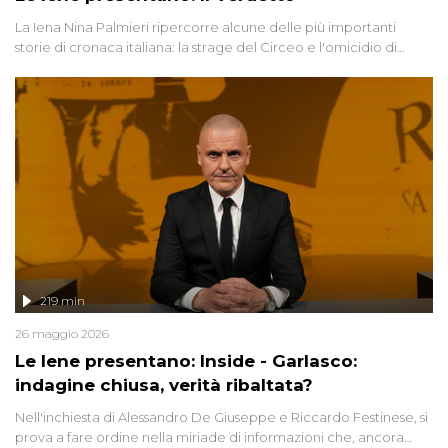
La Iena Nina Palmieri ripercorre alcune delle più importanti
storie di cronaca italiana: la strage del Circeo e l'omicidio di
Avetrana.
219 min
26 maggio 2026
Le Iene presentano: Inside - Garlasco:
indagine chiusa, verità ribaltata?
Nell'inchiesta di Alessandro De Giuseppe e Riccardo Festinese, si
prova a fare ordine nella miriade di informazioni che, ancora