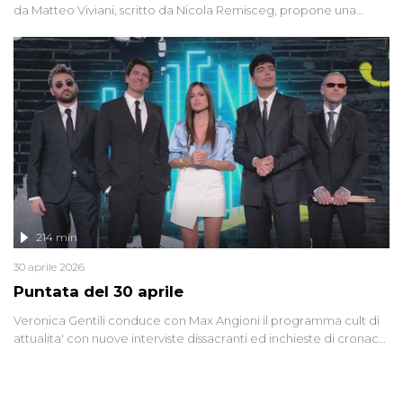
da Matteo Viviani, scritto da Nicola Remisceg, propone una
riflessione - con l'aiuto di economisti, esperti militari e giornalisti
di settore - su quanto la guerra sia diventata una realtà pervasiva.
Anche se l'Italia non è direttamente coinvolta in conflitti armati, il
contesto globale rende impossibile considerarla un fenomeno
lontano.
214 min
30 aprile 2026
Puntata del 30 aprile
Veronica Gentili conduce con Max Angioni il programma cult di
attualita' con nuove interviste dissacranti ed inchieste di cronaca
degli inviati.