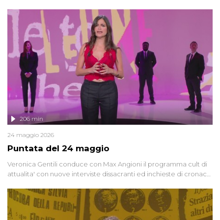
oggi, continuano a emergere attorno a una delle vicende
giudiziarie più discusse degli ultimi anni. Lo speciale ricostruisce la
vicenda mettendo in fila testimonianze, errori, dettagli
controversi e i protagonisti di un'indagine che sembra non avere
fine.
206 min
24 maggio 2026
Puntata del 24 maggio
Veronica Gentili conduce con Max Angioni il programma cult di
attualita' con nuove interviste dissacranti ed inchieste di cronaca
degli inviati.