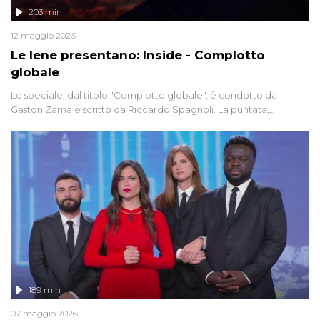
203 min
12 maggio 2026
Le Iene presentano: Inside - Complotto
globale
Lo speciale, dal titolo "Complotto globale", è condotto da
Gaston Zama e scritto da Riccardo Spagnoli. La puntata,
dedicata alle grandi teorie cospirazioniste del nostro tempo,
racconta l'universo delle narrazioni alternative, dei sospetti
globali e del complottismo che negli ultimi anni hanno invaso
social network, talk show, piazze digitali e immaginario collettivo.
189 min
07 maggio 2026