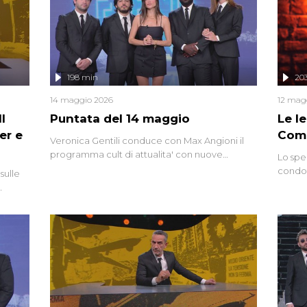
mettendo in fila testimonianze, errori, dettagli
controversi e i protagonisti di un'indagine che
sembra non avere fine.
198 min
20
14 maggio 2026
12 mag
l
Puntata del 14 maggio
Le I
er e
Comp
Veronica Gentili conduce con Max Angioni il
programma cult di attualita' con nuove
Lo spe
interviste dissacranti ed inchieste di cronaca
condot
sulle
degli inviati.
Riccar
grandi
do
tempo,
i tra
alterna
nte,
complo
eciale
invaso 
ro di
e imma
ancora