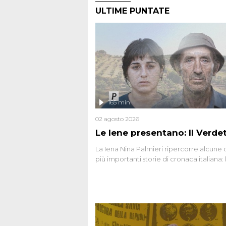
ULTIME PUNTATE
165 min
02 agosto 2026
Le Iene presentano: Il Verde
La Iena Nina Palmieri ripercorre alcune 
più importanti storie di cronaca italiana: 
strage del Circeo e l'omicidio di Avetran