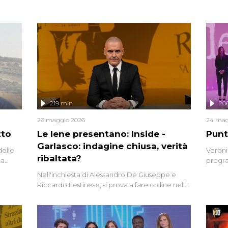
219 min
20
26 maggio 2026
24 mag
tto
Le Iene presentano: Inside -
Punt
Garlasco: indagine chiusa, verità
delle
Veroni
ribaltata?
la
progra
a.
intervi
Nell'inchiesta di Alessandro De Giuseppe e
degli i
Riccardo Festinese, si prova a fare ordine nella
miriade di informazioni che, ancora oggi,
continuano a emergere attorno a una delle
vicende giudiziarie più discusse degli ultimi
anni. Lo speciale ricostruisce la vicenda