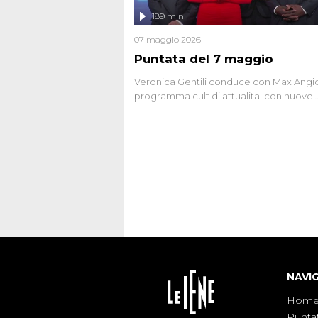
l'intervista inedita a Olindo Romano, rea
189 min
ne...
07 maggio 2026
Puntata del 7 maggio
Veronica Gentili conduce con Max Angion
programma cult di attualita' con nuove
interviste dissacranti ed inchieste di cro
degli inviati.
NAVI
Hom
Punta