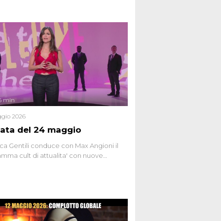
6 min
gio 2026
ata del 24 maggio
ca Gentili conduce con Max Angioni il
mma cult di attualita' con nuove
ste dissacranti ed inchieste di cronaca
nviati.