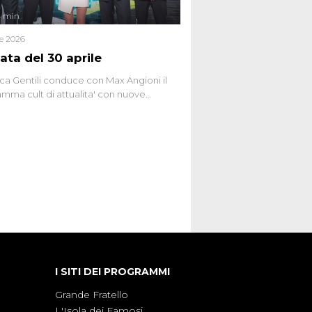
4 min
le 2026
ata del 30 aprile
ca Gentili conduce con Max Angioni il
mma cult di attualita' con nuove
ste dissacranti ed inchieste di cronaca
nviati.
I SITI DEI PROGRAMMI
Grande Fratello
L'Isola dei Famosi