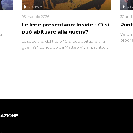
lizzata
215 min
21
05 maggio 2026
30 apri
Le Iene presentano: Inside - Ci si
Punt
può abituare alla guerra?
i il
Veroni
progra
Lo speciale, dal titolo "Ci si può abituare alla
naca
intervi
guerra?", condotto da Matteo Viviani, scritto
degli i
da Nicola Remisceg, propone una riflessione -
con l'aiuto di economisti, esperti militari e
giornalisti di settore - su quanto la guerra sia
diventata una realtà pervasiva. Anche se l'Italia
non è direttamente coinvolta in conflitti
armati, il contesto globale rende impossibile
considerarla un fenomeno lontano.
GAZIONE
e
te