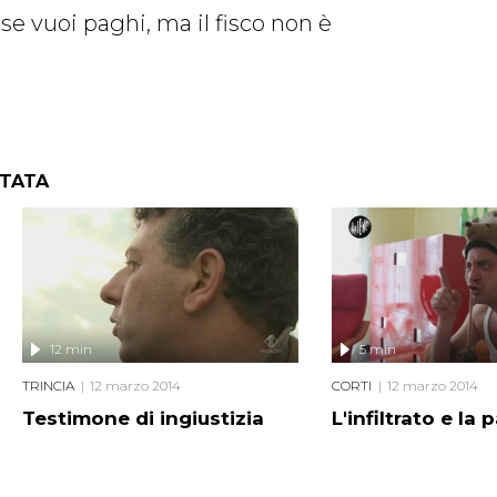
 se vuoi paghi, ma il fisco non è
NTATA
12 min
5 min
TRINCIA
12 marzo 2014
CORTI
12 marzo 2014
Testimone di ingiustizia
L'infiltrato e la