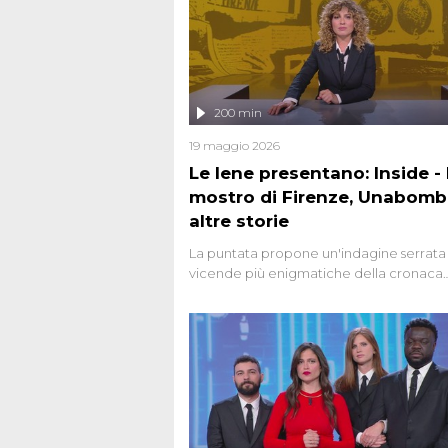
200 min
19 maggio 2026
Le Iene presentano: Inside - I
mostro di Firenze, Unabomb
altre storie
La puntata propone un'indagine serrata 
vicende più enigmatiche della cronaca
italiana, come Unabomber: il dinamitar
seriale responsabile di decine di attentat
gli anni '90 e il 2000 che, inquietanteme
potrebbe essere ancora in libertà. Lo sp
affronta inoltre le zone d'ombra sul Most
Firenze, le cui responsabilità appaiono 
oggi avvolte in un groviglio di dubbi mai
chiariti. Nel corso dello speciale anche