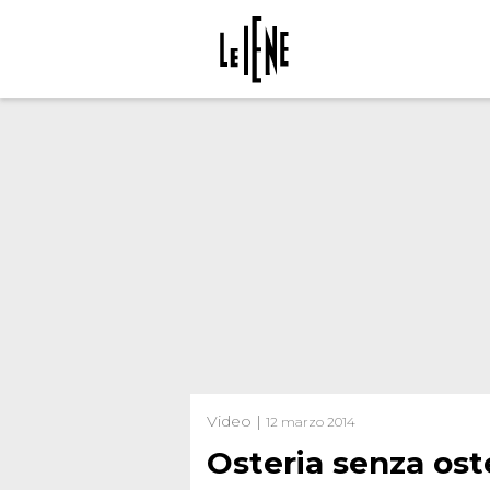
Video |
12 marzo 2014
Osteria senza ost