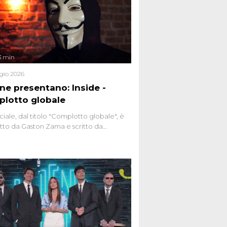
3 min
gio 2026
ene presentano: Inside -
lotto globale
ciale, dal titolo "Complotto globale", è
to da Gaston Zama e scritto da
do Spagnoli. La puntata, dedicata alle
 teorie cospirazioniste del nostro
 racconta l'universo delle narrazioni
tive, dei sospetti globali e del
ttismo che negli ultimi anni hanno
social network, talk show, piazze digitali
ginario collettivo.