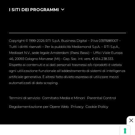
Puntate Ieneyeh
Tutti i servizi
I SITI DEI PROGRAMMI
Le Iene
Grande Fratello
Segnalazioni
L'Isola dei Famosi
Pubblico
Striscia la Notizia
Maria De Filippi
Copyright © 1999-2026 RTI S.p.A. Business Digital – P.Iva 03976881007 –
Verissimo
Tutti i diritti riservati – Per la pubblicità Mediamond S.p.A. – RTI S.p.A.,
Mediaset N.V., sede legale Amsterdam (Paesi Bassi) – Uffici Viale Europa
46, 20093 Cologno Monzese (MI) - Cap. Soc. int. vers. € 614.238.333.
Rispetto ai contenuti e ai dati personali trasmessi e/o riprodotti è vietata
ogni utilizzazione funzionale all'addestramento di sistemi di intelligenza
artificiale generativa. È altresì fatto divieto espresso di utilizzare mezzi
automatizzati di data scraping.
Termini di servizio
Comitato Media e Minori
Parental Control
Regolamentazione per Opere Web
Privacy
Cookie Policy