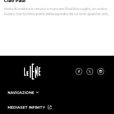
Ciao Paul
Martedì mattina è venuto a mancare Paul Baccaglini, un nostro
inviato che ha fatto parte della squadra de Le Iene qualche anno
fa. Abbracciamo forte tutta la sua famiglia.
NAVIGAZIONE
Home
Puntate
MEDIASET INFINITY
Le Iene Presentano Inside