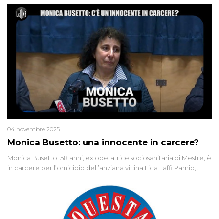
04 novembre 2025
Monica Busetto: una innocente in carcere?
Monica Busetto, 58 anni, ex operatrice sociosanitaria di Mestre, è
in carcere per l’omicidio dell’anziana vicina Lida Taffi Pamio,
uccisa nel 2012. Condannata a 25 anni per una traccia di Dna
minuscola su una collanina, Monica si proclama innocente. Nel
2015 un’altra donna confessa lo stesso delitto, poi ritratta. Due
colpevoli per un solo omicidio: errore giudiziario o giustizia
cieca?