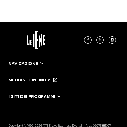
NAVIGAZIONE
Home
Puntate
MEDIASET INFINITY
Le Iene Presentano Inside
Puntate Ieneyeh
Tutti i servizi
I SITI DEI PROGRAMMI
Le Iene
Grande Fratello
Segnalazioni
L'Isola dei Famosi
Pubblico
Striscia la Notizia
Maria De Filippi
Copyright © 1999-2026 RTI S.p.A. Business Digital – P.Iva 03976881007 –