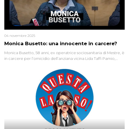
04 novembre 2025
Monica Busetto: una innocente in carcere?
Monica Busetto, 58 anni, ex operatrice sociosanitaria di Mestre, è
in carcere per l’omicidio dell’anziana vicina Lida Taffi Pamio,
uccisa nel 2012. Condannata a 25 anni per una traccia di Dna
minuscola su una collanina, Monica si proclama innocente. Nel
2015 un’altra donna confessa lo stesso delitto, poi ritratta. Due
colpevoli per un solo omicidio: errore giudiziario o giustizia
cieca?