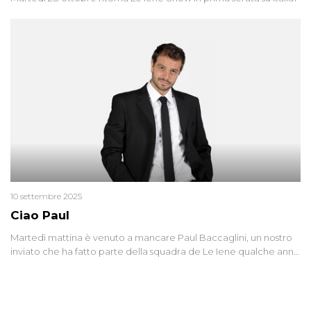
10 settembre 2025
Ciao Paul
Martedì mattina è venuto a mancare Paul Baccaglini, un nostro
inviato che ha fatto parte della squadra de Le Iene qualche anno
fa. Abbracciamo forte tutta la sua famiglia.