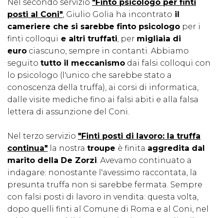
Nel secondo servizio
"Finto psicologo per finti
posti al Coni"
, Giulio Golia ha incontrato
il
cameriere che si sarebbe finto psicologo
per i
finti colloqui
e altri truffati
, per
migliaia di
euro
ciascuno, sempre in contanti. Abbiamo
seguito
tutto il meccanismo
dai falsi colloqui con
lo psicologo (l'unico che sarebbe stato a
conoscenza della truffa), ai corsi di informatica,
dalle visite mediche fino ai falsi abiti e alla falsa
lettera di assunzione del Coni.
Nel terzo servizio
"Finti posti di lavoro: la truffa
continua"
la nostra
troupe
è finita
aggredita dal
marito della De Zorzi
. Avevamo continuato a
indagare: nonostante l'avessimo raccontata, la
presunta truffa non si sarebbe fermata. Sempre
con falsi posti di lavoro in vendita: questa volta,
dopo quelli finti al Comune di Roma e al Coni, nel