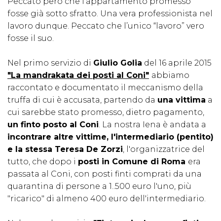
Peccato però che l’appartamento promesso
fosse già sotto sfratto. Una vera professionista nel
lavoro dunque. Peccato che l’unico “lavoro” vero
fosse il suo.
Nel primo servizio di
Giulio Golia
del 16 aprile 2015
"La mandrakata dei posti al Coni"
abbiamo
raccontato e documentato il meccanismo della
truffa di cui è accusata, partendo da
una vittima
a
cui sarebbe stato promesso, dietro pagamento,
un finto posto al Coni
. La nostra Iena è andata a
incontrare altre vittime, l'intermediario (pentito)
e la stessa Teresa De Zorzi
, l'organizzatrice del
tutto, che dopo i
posti in Comune di Roma
era
passata al Coni, con posti finti comprati da una
quarantina di persone a 1..500 euro l'uno, più
"ricarico" di almeno 400 euro dell'intermediario.