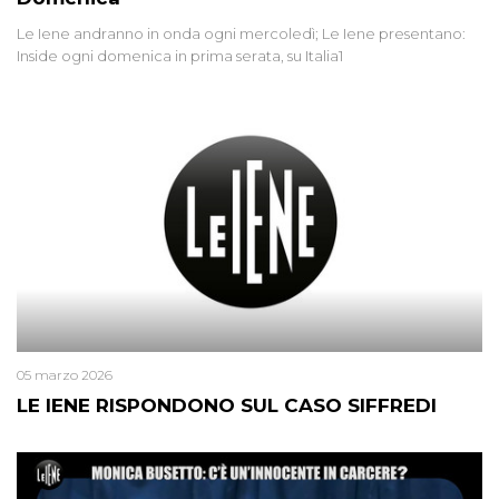
Le Iene andranno in onda ogni mercoledì; Le Iene presentano:
Inside ogni domenica in prima serata, su Italia1
05 marzo 2026
LE IENE RISPONDONO SUL CASO SIFFREDI