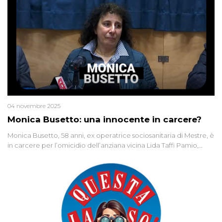
04 novembre 2025
Monica Busetto: una innocente in carcere?
Monica Busetto, 58 anni, ex operatrice sociosanitaria di Mestre, è
in carcere per l’omicidio dell’anziana vicina Lida Taffi Pamio,
uccisa nel 2012. Condannata a 25 anni per una traccia di Dna
minuscola su una collanina, Monica si proclama innocente. Nel
2015 un’altra donna confessa lo stesso delitto, poi ritratta. Due
colpevoli per un solo omicidio: errore giudiziario o giustizia
cieca?