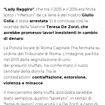
“Lady Raggiro”
, che tra il 2015 e il 2016 era finita
sotto i “riflettori” de Le Iene e del nostro
Giulio
Golia
, è stata
arrestata
. Si è conclusa così la
vicenda della 54enne
Teresa De Zorzi, che
avrebbe promesso lavori inesistenti in cambio
di denaro
.
La Polizia locale di Roma Capitale l’ha fermata su
ordine del Tribunale di Roma. L’indagine, partita
nel 2013 dalla segnalazione di uno
dei presunti truffati, ha confermato il ruolo
centrale della donna. Tra le
contestazioni:
contraffazione, estorsione,
violenza e minacce
.
Il meccanismo della truffa ipotizzata sarebbe
stato semplice, quanto “spietato”, in tempi di
“fame di lavoro”
così acuta. La De Zorzi, a capo di