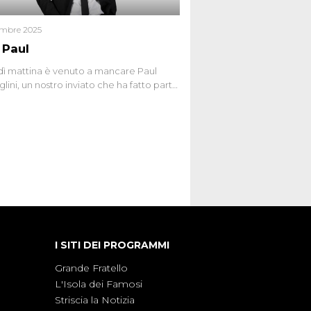
embre 2025
 Paul
ì mattina è venuto a mancare Paul
lini, un nostro inviato che ha fatto parte
squadra de Le Iene qualche anno
bracciamo forte tutta la sua famiglia.
I SITI DEI PROGRAMMI
Grande Fratello
L'Isola dei Famosi
Striscia la Notizia