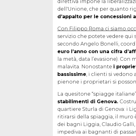
direttiva impone la liberalizza
dell'Unione, che per quanto ri
d’appalto per le concessioni a
Con Filippo Roma ci siamo occu
servizio che potete vedere qui 
secondo Angelo Bonelli, coordi
euro l’anno con una cifra d’aff
la metà, data l’evasione). Con
malavita. Nonostante
i proprie
bassissime
, i clienti si vedono 
pienone i proprietari si possono
La quesitone “spiagge italiane”
stabilimenti di Genova.
Costru
quartiere Sturla di Genova: i Li
ritirarsi della spiaggia, il muro 
dei bagni Liggia, Claudio Gall
impediva ai bagnanti di passar