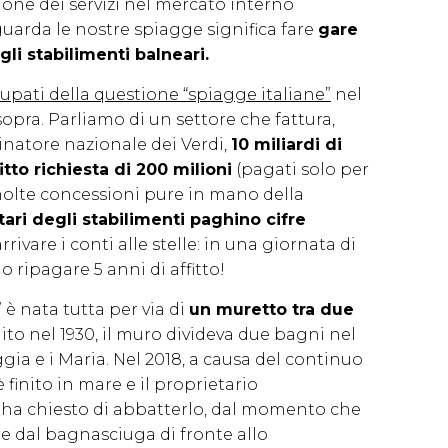
zione dei servizi nel mercato interno
guarda le nostre spiagge significa fare
gare
gli stabilimenti balneari.
pati della questione “spiagge italiane”
nel
sopra. Parliamo di un settore che fattura,
natore nazionale dei Verdi,
10 miliardi di
itto richiesta di 200 milioni
(pagati solo per
 molte concessioni pure in mano della
tari degli stabilimenti paghino cifre
arrivare i conti alle stelle: in una giornata di
 ripagare 5 anni di affitto!
 è nata tutta per via di
un muretto tra due
ito nel 1930, il muro divideva due bagni nel
ggia e i Maria. Nel 2018, a causa del continuo
è finito in mare e il proprietario
i, ha chiesto di abbatterlo, dal momento che
e dal bagnasciuga di fronte allo