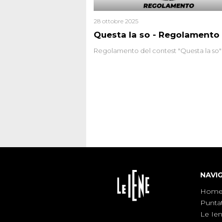
28 ottobre 2025
Questa la so - Regolamento
Regolamento del contest "Questa la so"
NAVI
Hom
Punta
Le Ie