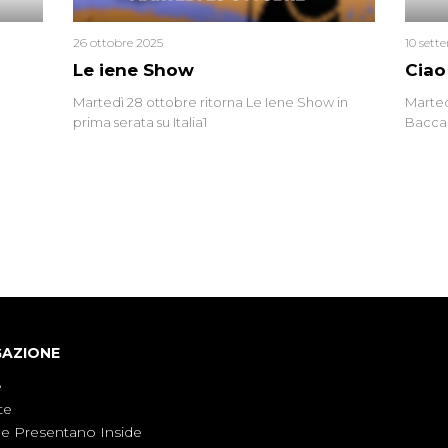
26 ottobre 2025
10 sett
Le iene Show
Ciao
Martedì 28 ottobre ritorna Le Iene Show in
Marted
prima serata su Italia1
Baccag
della 
fa. Ab
GAZIONE
e
te
ne Presentano Inside