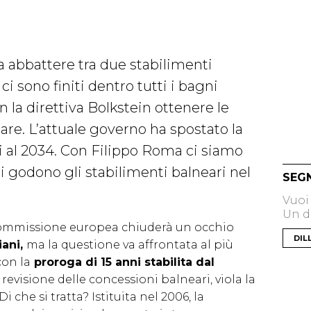
 abbattere tra due stabilimenti
i sono finiti dentro tutti i bagni
n la direttiva Bolkstein ottenere le
are. L’attuale governo ha spostato la
i al 2034. Con Filippo Roma ci siamo
ui godono gli stabilimenti balneari nel
SEG
Vuoi
Un di
Commissione europea chiuderà un occhio
DIL
iani,
ma la questione va affrontata al più
con la
proroga di 15 anni stabilita dal
 revisione delle concessioni balneari, viola la
 Di che si tratta? Istituita nel 2006, la