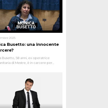
embre 2025
ca Busetto: una innocente
arcere?
 Busetto, 58 anni, ex operatrice
anitaria di Mestre, è in carcere per
dio dell’anziana vicina Lida Taffi Pamio,
 nel 2012. Condannata a 25 anni per una
a di Dna minuscola su una collanina,
 si proclama innocente. Nel 2015
a donna confessa lo stesso delitto, poi
ta. Due colpevoli per un solo omicidio:
giudiziario o giustizia cieca?