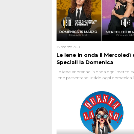
13 marzo 2026
Le Iene in onda il Mercoledì e
Speciali la Domenica
Le Iene andranno in onda ogni mercoled
Iene presentano: Inside ogni domenica 
prima serata, su Italia1