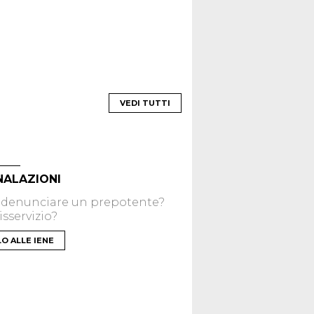
VEDI TUTTI
NALAZIONI
 denunciare un prepotente?
sservizio?
LO ALLE IENE