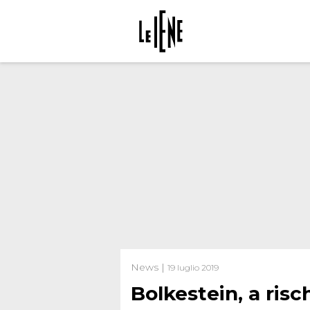
News |
19 luglio 2019
Bolkestein, a risc