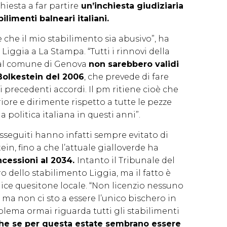
hiesta a far partire
un’inchiesta giudiziaria
ilimenti balneari italiani.
che il mio stabilimento sia abusivo”, ha
Liggia a La Stampa. “Tutti i rinnovi della
dal comune di Genova
non sarebbero validi
 Bolkestein del 2006
, che prevede di fare
i precedenti accordi. Il pm ritiene cioè che
iore e dirimente rispetto a tutte le pezze
 politica italiana in questi anni”.
susseguiti hanno infatti sempre evitato di
in, fino a che l’attuale gialloverde ha
ncessioni al 2034.
Intanto il Tribunale del
o dello stabilimento Liggia, ma il fatto è
ce quesitone locale. “Non licenzio nessuno
ma non ci sto a essere l’unico bischero in
 problema ormai riguarda tutti gli stabilimenti
e se per questa estate sembrano essere