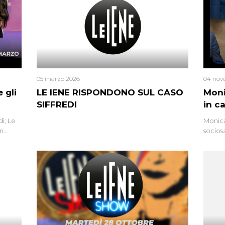
05 marzo 2026
04 nov
 gli
LE IENE RISPONDONO SUL CASO
Moni
SIFFREDI
in c
ì; Le
Monica
in
socios
l’omici
uccisa
tracci
Monica
un’altr
ritrat
errore 