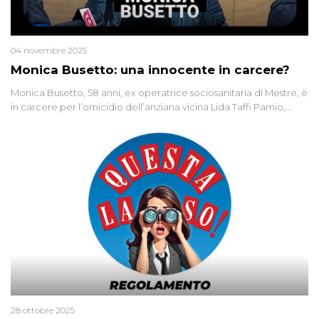
04 novembre 2025
Monica Busetto: una innocente in carcere?
Monica Busetto, 58 anni, ex operatrice sociosanitaria di Mestre, è
in carcere per l’omicidio dell’anziana vicina Lida Taffi Pamio,
uccisa nel 2012. Condannata a 25 anni per una traccia di Dna
minuscola su una collanina, Monica si proclama innocente. Nel
2015 un’altra donna confessa lo stesso delitto, poi ritratta. Due
colpevoli per un solo omicidio: errore giudiziario o giustizia
cieca?
28 ottobre 2025