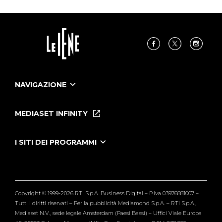
NAVIGAZIONE
Home
Puntate
MEDIASET INFINITY
Le Iene Presentano Inside
Puntate Ieneyeh
Tutti i servizi
I SITI DEI PROGRAMMI
Le Iene
Grande Fratello
Segnalazioni
L'Isola dei Famosi
Pubblico
Striscia la Notizia
Maria De Filippi
Copyright © 1999-2026 RTI S.p.A. Business Digital – P.Iva 03976881007 –
Verissimo
Tutti i diritti riservati – Per la pubblicità Mediamond S.p.A. – RTI S.p.A.,
Mediaset N.V., sede legale Amsterdam (Paesi Bassi) – Uffici Viale Europa