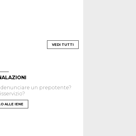
VEDI TUTTI
NALAZIONI
 denunciare un prepotente?
sservizio?
LO ALLE IENE