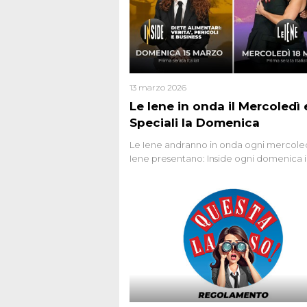
13 marzo 2026
Le Iene in onda il Mercoledì e
Speciali la Domenica
Le Iene andranno in onda ogni mercoled
Iene presentano: Inside ogni domenica 
prima serata, su Italia1