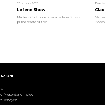
26 ottobre 2025
10 sett
Le iene Show
Ciao
Martedì 28 ottobre ritorna Le Iene Show in
Marted
prima serata su Italia1
Baccag
della 
fa. Ab
GAZIONE
e
te
ne Presentano Inside
te Ieneyeh