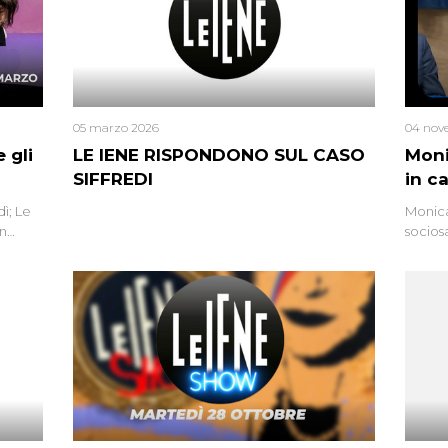
05 marzo 2026
04 nov
 gli
LE IENE RISPONDONO SUL CASO
Moni
SIFFREDI
in c
ì; Le
Monica
in
socios
l’omici
uccisa
tracci
Monica
un’altr
ritrat
errore 