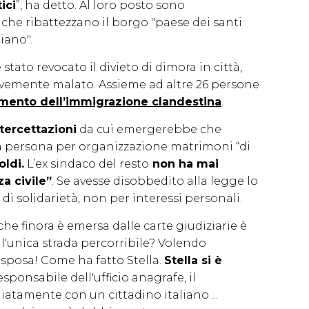
ici
”, ha detto. Al loro posto sono
che ribattezzano il borgo "paese dei santi
iano".
stato revocato il divieto di dimora in città,
ravemente malato. Assieme ad altre 26 persone
mento dell’immigrazione clandestina
.
tercettazioni
da cui emergerebbe che
a persona per organizzazione matrimoni “di
oldi.
L’ex sindaco del resto
non ha mai
a civile”
. Se avesse disobbedito alla legge lo
di solidarietà, non per interessi personali.
che finora è emersa dalle carte giudiziarie è
l'unica strada percorribile? Volendo
 sposa! Come ha fatto Stella.
Stella si è
sponsabile dell'ufficio anagrafe, il
atamente con un cittadino italiano ...