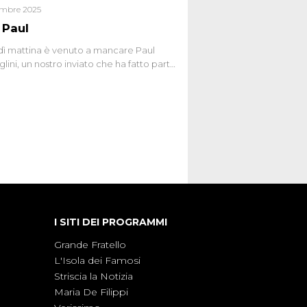
embre 2025
 Paul
ì mattina è venuto a mancare Paul
lini, un nostro inviato che ha fatto parte
squadra de Le Iene qualche anno
bracciamo forte tutta la sua famiglia.
I SITI DEI PROGRAMMI
Grande Fratello
L'Isola dei Famosi
Striscia la Notizia
Maria De Filippi