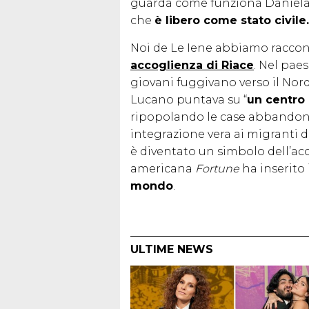
guarda come funziona Daniela,
che
è libero come stato civile..
Noi de Le Iene abbiamo raccon
accoglienza di Riace
. Nel paes
giovani fuggivano verso il Nord
Lucano puntava su “
un centro 
ripopolando le case abbandona
integrazione vera ai migranti d
è diventato un simbolo dell’acco
americana
Fortune
ha inserito
mondo
.
ULTIME NEWS