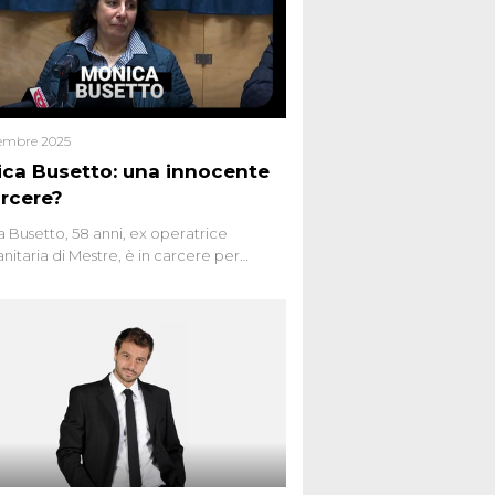
embre 2025
ca Busetto: una innocente
arcere?
 Busetto, 58 anni, ex operatrice
anitaria di Mestre, è in carcere per
dio dell’anziana vicina Lida Taffi Pamio,
 nel 2012. Condannata a 25 anni per una
a di Dna minuscola su una collanina,
 si proclama innocente. Nel 2015
a donna confessa lo stesso delitto, poi
ta. Due colpevoli per un solo omicidio:
giudiziario o giustizia cieca?