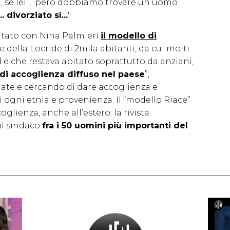
 se lei ... però dobbiamo trovare un uomo
. divorziato sì...
".
tato con Nina Palmieri
il modello di
e della Locride di 2mila abitanti, da cui molti
 e che restava abitato soprattutto da anziani,
di accoglienza diffuso nel paese
”,
te e cercando di dare accoglienza e
i ogni etnia e provenienza. Il “modello Riace”
glienza, anche all’estero: la rivista
 il sindaco
fra i 50 uomini più importanti del