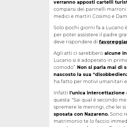
verranno apposti cartelli turist
comparsi dei pannelli marroni 
medici e martiri Cosimo e Dam
Solo pochi giorni fa a Lucano è 
per poter assistere il padre g
deve rispondere di
favoreggia
Agli atti ci sarebbero
alcune in
Lucano si è adoperato in prim
comodo”.
Non si parla mai di s
nascosto la sua “disobbedienz
ha fatto per motivi umanitari e 
Infatti
l’unica intercettazione
questa: "Sai qual è secondo me 
spremere le meningi, che lei si
sposata con Nazareno.
Sono re
matrimonio te lo faccio immedi