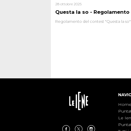
28 ottobre 2025
Questa la so - Regolamento
Regolamento del contest "Questa la so"
NAVI
Hom
Punta
Le Ie
Punta