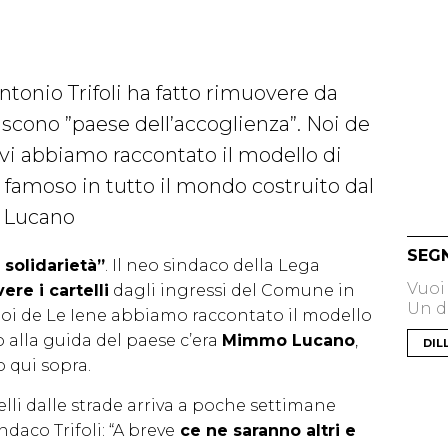
ntonio Trifoli ha fatto rimuovere da
niscono ”paese dell’accoglienza”. Noi de
vi abbiamo raccontato il modello di
 famoso in tutto il mondo costruito dal
 Lucano
SEG
 solidarietà”
. Il neo sindaco della Lega
Vuoi
ere i cartelli
dagli ingressi del Comune in
Un di
Noi de Le Iene abbiamo raccontato il modello
 alla guida del paese c’era
Mimmo Lucano
,
DIL
 qui sopra.
elli dalle strade arriva a poche settimane
daco Trifoli: “A breve
ce ne saranno altri e