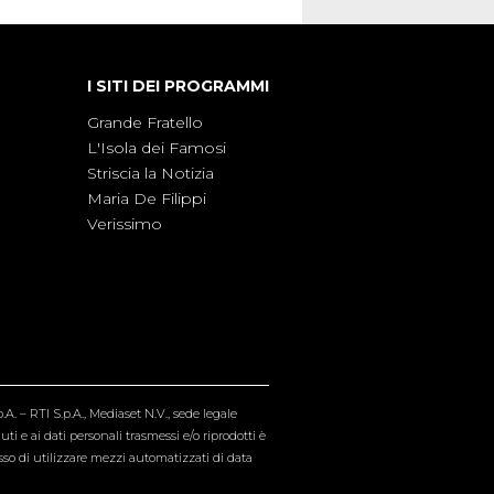
I SITI DEI PROGRAMMI
Grande Fratello
L'Isola dei Famosi
Striscia la Notizia
Maria De Filippi
Verissimo
A. – RTI S.p.A., Mediaset N.V., sede legale
i e ai dati personali trasmessi e/o riprodotti è
esso di utilizzare mezzi automatizzati di data