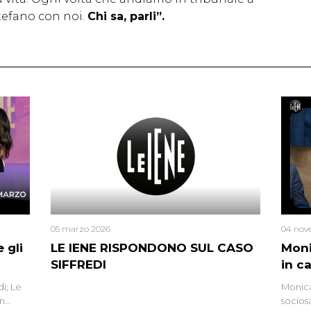
Stefano con noi.
Chi sa, parli”.
05 marzo 2026
04 nov
 gli
LE IENE RISPONDONO SUL CASO
Moni
SIFFREDI
in c
ì; Le
Monica
in
socios