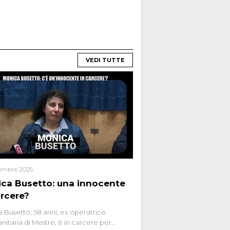
VEDI TUTTE
embre 2025
ca Busetto: una innocente
arcere?
 Busetto, 58 anni, ex operatrice
anitaria di Mestre, è in carcere per