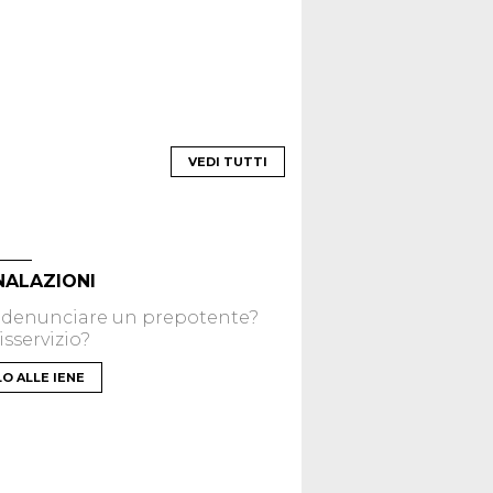
VEDI TUTTI
NALAZIONI
 denunciare un prepotente?
sservizio?
LO ALLE IENE