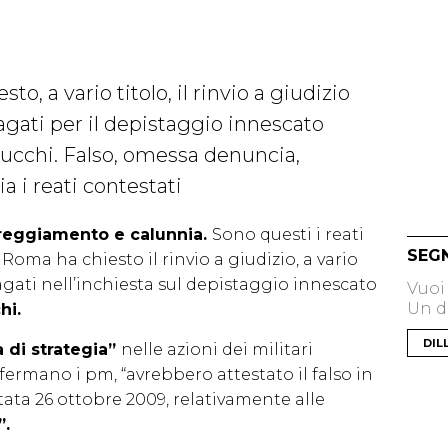
o, a vario titolo, il rinvio a giudizio
dagati per il depistaggio innescato
Cucchi. Falso, omessa denuncia,
 i reati contestati
reggiamento e calunnia.
Sono questi i reati
SEG
 Roma ha chiesto il rinvio a giudizio, a vario
dagati nell’inchiesta sul depistaggio innescato
Vuoi
Un di
hi.
DIL
 di strategia”
nelle azioni dei militari
ffermano i pm, “avrebbero attestato il falso in
ata 26 ottobre 2009, relativamente alle
”.