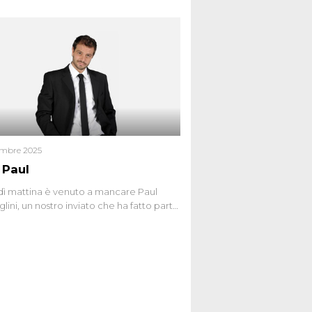
dio dell’anziana vicina Lida Taffi Pamio,
 nel 2012. Condannata a 25 anni per una
a di Dna minuscola su una collanina,
 si proclama innocente. Nel 2015
a donna confessa lo stesso delitto, poi
ta. Due colpevoli per un solo omicidio:
giudiziario o giustizia cieca?
embre 2025
 Paul
ì mattina è venuto a mancare Paul
lini, un nostro inviato che ha fatto parte
squadra de Le Iene qualche anno
bracciamo forte tutta la sua famiglia.