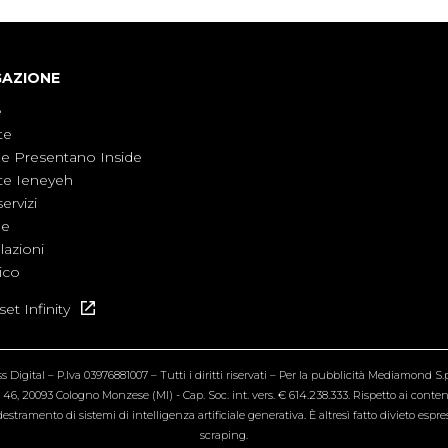
GAZIONE
e
te
ne Presentano Inside
te Ieneyeh
servizi
ne
azioni
ico
et Infinity
Digital – P.Iva 03976881007 – Tutti i diritti riservati – Per la pubblicità Mediamond S.p.
6, 20093 Cologno Monzese (MI) - Cap. Soc. int. vers. € 614.238.333. Rispetto ai contenut
estramento di sistemi di intelligenza artificiale generativa. È altresì fatto divieto espr
scraping.