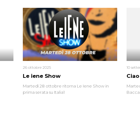
l’omici
uccisa
tracci
Monica
un’altr
ritrat
errore 
26 ottobre 2025
10 sett
Le iene Show
Ciao
Martedì 28 ottobre ritorna Le Iene Show in
Marted
prima serata su Italia1
Baccag
della 
fa. Ab