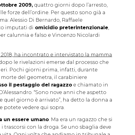
ottobre 2009,
quattro giorni dopo l’arresto,
e forze dell’ordine. Per questo sono già a
rma: Alessio Di Bernardo, Raffaele
o imputati di
omicidio preterintenzionale
,
r calunnia e falso e Vincenzo Nicolardi
e 2018, ha incontrato e intervistato la mamma
 dopo le rivelazioni emerse dal processo che
eri. Pochi giorni prima, infatti, durante
a morte del geometra, il carabiniere
o il pestaggio del ragazzo
e chiamato in
 D’Alessandro. “Sono nove anni che aspetto
 quel giorno è arrivato”, ha detto la donna a
e potete vedere qui sopra.
ra un essere umano
. Ma era un ragazzo che si
 i trascorsi con la droga. Se uno sbaglia deve
 vita. Ogni volta che andiamo in tribunale a