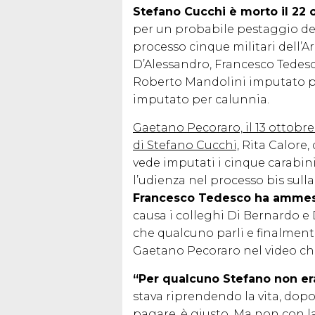
Stefano Cucchi è morto il 22 
per un probabile pestaggio dell
processo cinque militari dell’A
D’Alessandro, Francesco Tedesc
Roberto Mandolini imputato pe
imputato per calunnia.
Gaetano Pecoraro, il 13 ottobr
di Stefano Cucchi,
Rita Calore,
vede imputati i cinque carabini
l’udienza nel processo bis sull
Francesco Tedesco ha ammess
causa i colleghi Di Bernardo e
che qualcuno parli e finalmente
Gaetano Pecoraro nel video ch
“Per qualcuno Stefano non e
stava riprendendo la vita, dopo
pagare, è giusto. Ma non con la