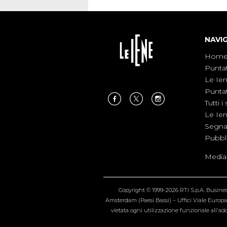
NAVI
Hom
Punta
Le Ie
Punta
Tutti i 
Le Ie
Segnal
Pubbl
Medias
Copyright © 1999-2026 RTI S.p.A. Business 
Amsterdam (Paesi Bassi) – Uffici Viale Europa 4
vietata ogni utilizzazione funzionale all'add