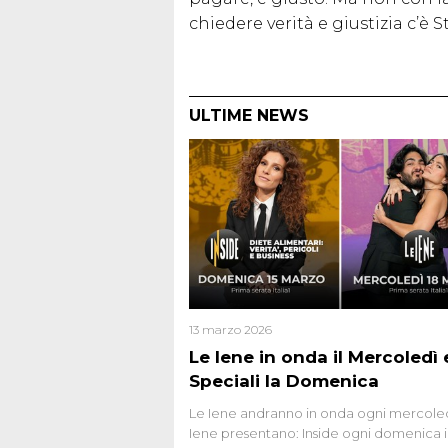
chiedere verità e giustizia c’è 
ULTIME NEWS
13 marzo 2026
Le Iene in onda il Mercoledì e
Speciali la Domenica
Le Iene andranno in onda ogni mercoled
Iene presentano: Inside ogni domenica 