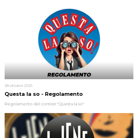
uccisa nel 2012. Condannata a 25 anni per una traccia di Dna
minuscola su una collanina, Monica si proclama innocente. Nel
2015 un’altra donna confessa lo stesso delitto, poi ritratta. Due
colpevoli per un solo omicidio: errore giudiziario o giustizia
cieca?
28 ottobre 2025
Questa la so - Regolamento
Regolamento del contest "Questa la so"