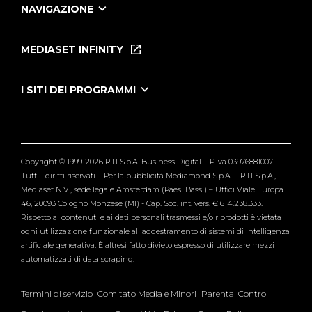
NAVIGAZIONE
Home
Puntate
MEDIASET INFINITY
Le Iene Presentano Inside
Puntate Ieneyeh
Tutti i servizi
I SITI DEI PROGRAMMI
Le Iene
Grande Fratello
Segnalazioni
L'Isola dei Famosi
Pubblico
Striscia la Notizia
Maria De Filippi
Copyright © 1999-2026 RTI S.p.A. Business Digital – P.Iva 03976881007 –
Verissimo
Tutti i diritti riservati – Per la pubblicità Mediamond S.p.A. – RTI S.p.A.,
Mediaset N.V., sede legale Amsterdam (Paesi Bassi) – Uffici Viale Europa
46, 20093 Cologno Monzese (MI) - Cap. Soc. int. vers. € 614.238.333.
Rispetto ai contenuti e ai dati personali trasmessi e/o riprodotti è vietata
ogni utilizzazione funzionale all'addestramento di sistemi di intelligenza
artificiale generativa. È altresì fatto divieto espresso di utilizzare mezzi
automatizzati di data scraping.
Termini di servizio
Comitato Media e Minori
Parental Control