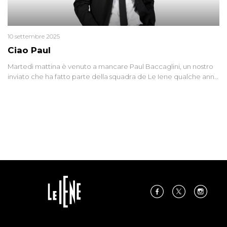
10 settembre 2025
Ciao Paul
Martedì mattina è venuto a mancare Paul Baccaglini, un nostro
inviato che ha fatto parte della squadra de Le Iene qualche anno
fa. Abbracciamo forte tutta la sua famiglia.