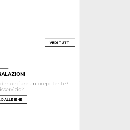
VEDI TUTTI
NALAZIONI
 denunciare un prepotente?
sservizio?
LO ALLE IENE