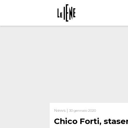
News |
30 gennaio 2020
Chico Forti, stase