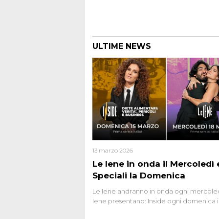
ULTIME NEWS
13 marzo 2026
Le Iene in onda il Mercoledì e
Speciali la Domenica
Le Iene andranno in onda ogni mercoled
Iene presentano: Inside ogni domenica 
prima serata, su Italia1