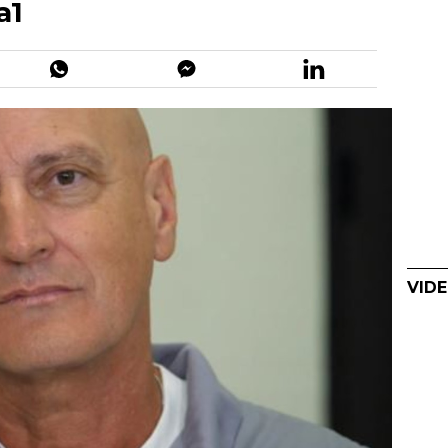
a1
VIDE