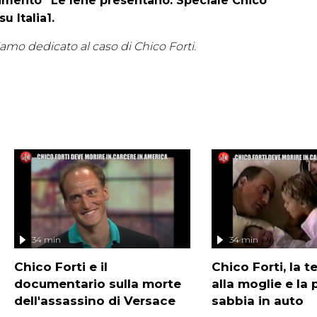
tamento “Le Iene presentano: Speciale Chico
u Italia1.
iamo dedicato al caso di Chico Forti.
34 min
34 min
Chico Forti e il
Chico Forti, la 
documentario sulla morte
alla moglie e la 
dell'assassino di Versace
sabbia in auto