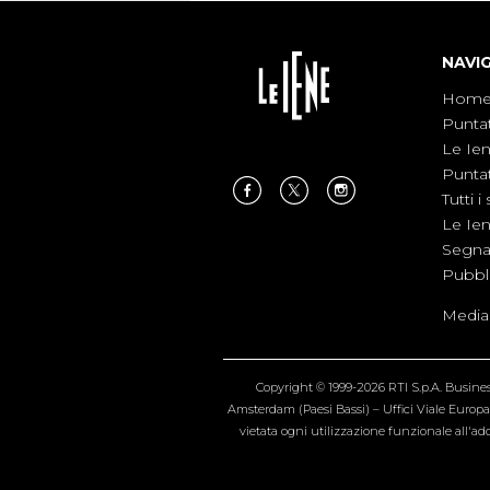
NAVI
Hom
Punta
Le Ie
Punta
Tutti i 
Le Ie
Segnal
Pubbl
Medias
Copyright © 1999-2026 RTI S.p.A. Business 
Amsterdam (Paesi Bassi) – Uffici Viale Europa 4
vietata ogni utilizzazione funzionale all'add