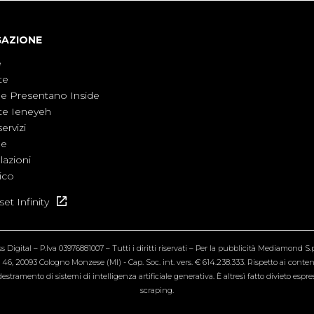
GAZIONE
e
te
ne Presentano Inside
te Ieneyeh
servizi
ne
azioni
ico
et Infinity
Digital – P.Iva 03976881007 – Tutti i diritti riservati – Per la pubblicità Mediamond S.p.
6, 20093 Cologno Monzese (MI) - Cap. Soc. int. vers. € 614.238.333. Rispetto ai contenut
estramento di sistemi di intelligenza artificiale generativa. È altresì fatto divieto espr
scraping.