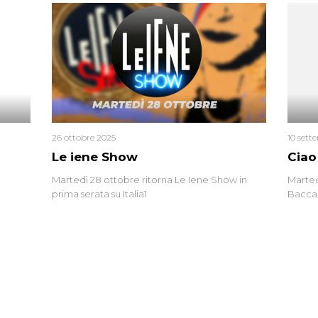
uccisa
tracci
Monica
un’altr
ritrat
errore 
26 ottobre 2025
10 sett
Le iene Show
Ciao
Martedì 28 ottobre ritorna Le Iene Show in
Marted
prima serata su Italia1
Baccag
della 
fa. Ab