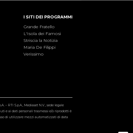
I SITI DEI PROGRAMMI
Grande Fratello
L'Isola dei Famosi
Striscia la Notizia
Maria De Filippi
Verissimo
A. – RTI S.p.A., Mediaset N.V., sede legale
i e ai dati personali trasmessi e/o riprodotti è
esso di utilizzare mezzi automatizzati di data