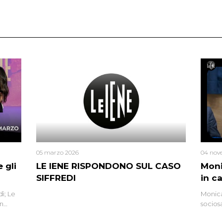
05 marzo 2026
04 nov
 gli
LE IENE RISPONDONO SUL CASO
Moni
SIFFREDI
in c
ì; Le
Monica
in
socios
l’omici