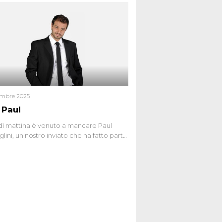
 nel 2012. Condannata a 25 anni per una
a di Dna minuscola su una collanina,
 si proclama innocente. Nel 2015
a donna confessa lo stesso delitto, poi
ta. Due colpevoli per un solo omicidio:
giudiziario o giustizia cieca?
embre 2025
 Paul
ì mattina è venuto a mancare Paul
lini, un nostro inviato che ha fatto parte
squadra de Le Iene qualche anno
bracciamo forte tutta la sua famiglia.