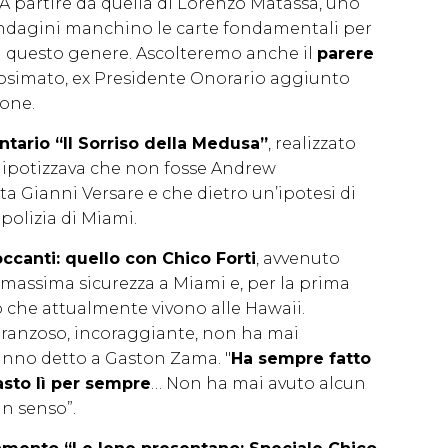
. A partire da quella di Lorenzo Matassa, uno
e indagini manchino le carte fondamentali per
 questo genere. Ascolteremo anche il
parere
simato, ex Presidente Onorario aggiunto
ione.
tario “Il Sorriso della Medusa”
, realizzato
si ipotizzava che non fosse Andrew
ta Gianni Versare e che dietro un’ipotesi di
polizia di Miami.
ccanti: quello con Chico Forti
, avvenuto
i massima sicurezza a Miami e, per la prima
o che attualmente vivono alle Hawaii.
ranzoso, incoraggiante, non ha mai
anno detto a Gaston Zama. "
Ha sempre fatto
sto lì per sempre
… Non ha mai avuto alcun
n senso”.