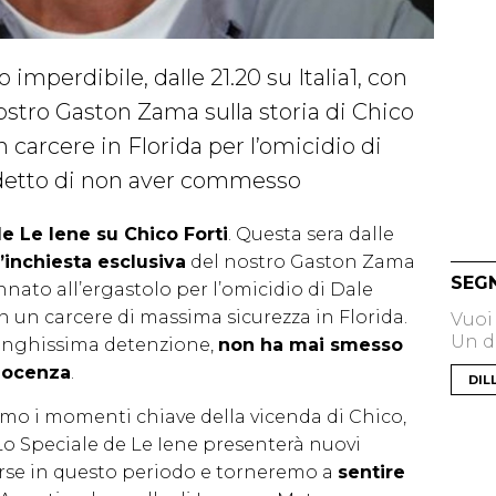
mperdibile, dalle 21.20 su Italia1, con
nostro Gaston Zama sulla storia di Chico
in carcere in Florida per l’omicidio di
detto di non aver commesso
e Le Iene su Chico Forti
. Questa sera dalle
l’inchiesta esclusiva
del nostro Gaston Zama
SEG
annato all’ergastolo per l’omicidio di Dale
in un carcere di massima sicurezza in Florida.
Vuoi
Un di
unghissima detenzione,
non ha mai smesso
nnocenza
.
DIL
o i momenti chiave della vicenda di Chico,
o Speciale de Le Iene presenterà nuovi
rse in questo periodo e torneremo a
sentire