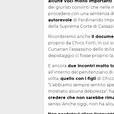
alcune voci molto importanti
dei giuristi convinti che nell
procedere con una sentenza di
autorevole
di Ferdinando Impo
della Suprema Corte di Cassaz
Ricorderemo anche
il documen
proprio da Chico Forti, in cui 
Cunanan l’assassino dello stilis
depistaggio ci fosse proprio la 
E ancora
due incontri molto to
all’interno del penitenziario d
volta,
quello con i figli
di Chic
“L’abbiamo sempre sentito spe
mostrato alcuna debolezza", h
credere che non sarebbe rima
senso. Anche oggi, non ha alcu