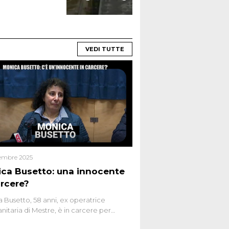
VIDEO
VEDI TUTTE
embre 2025
ca Busetto: una innocente
arcere?
 Busetto, 58 anni, ex operatrice
anitaria di Mestre, è in carcere per
dio dell’anziana vicina Lida Taffi Pamio,