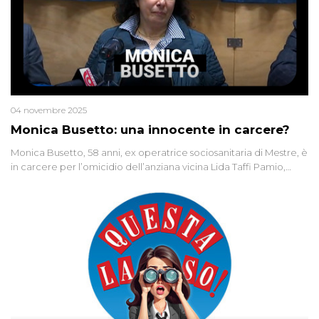
04 novembre 2025
Monica Busetto: una innocente in carcere?
Monica Busetto, 58 anni, ex operatrice sociosanitaria di Mestre, è
in carcere per l’omicidio dell’anziana vicina Lida Taffi Pamio,
uccisa nel 2012. Condannata a 25 anni per una traccia di Dna
minuscola su una collanina, Monica si proclama innocente. Nel
2015 un’altra donna confessa lo stesso delitto, poi ritratta. Due
colpevoli per un solo omicidio: errore giudiziario o giustizia
cieca?