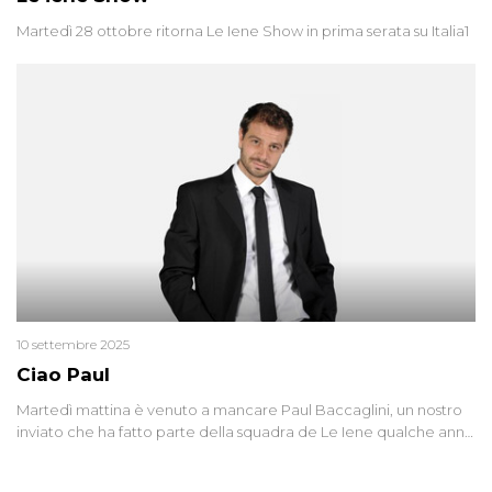
Martedì 28 ottobre ritorna Le Iene Show in prima serata su Italia1
10 settembre 2025
Ciao Paul
Martedì mattina è venuto a mancare Paul Baccaglini, un nostro
inviato che ha fatto parte della squadra de Le Iene qualche anno
fa. Abbracciamo forte tutta la sua famiglia.