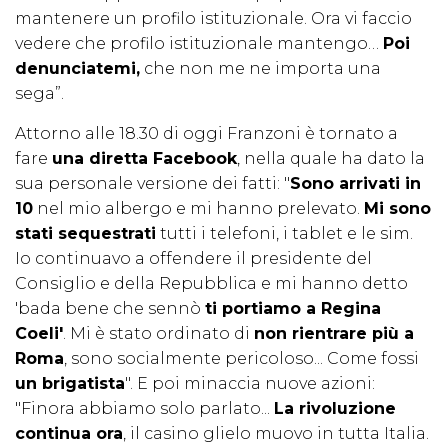
mantenere un profilo istituzionale. Ora vi faccio
vedere che profilo istituzionale mantengo…
Poi
denunciatemi,
che non me ne importa una
sega”.
Attorno alle 18.30 di oggi Franzoni è tornato a
fare
una diretta Facebook
, nella quale ha dato la
sua personale versione dei fatti: "
Sono arrivati in
10
nel mio albergo e mi hanno prelevato.
Mi sono
stati sequestrati
tutti i telefoni, i tablet e le sim.
Io continuavo a offendere il presidente del
Consiglio e della Repubblica e mi hanno detto
'bada bene che sennò
ti portiamo a Regina
Coeli'
. Mi è stato ordinato di
non rientrare più a
Roma
, sono socialmente pericoloso... Come fossi
un brigatista
". E poi minaccia nuove azioni:
"Finora abbiamo solo parlato...
La rivoluzione
continua ora
, il casino glielo muovo in tutta Italia.