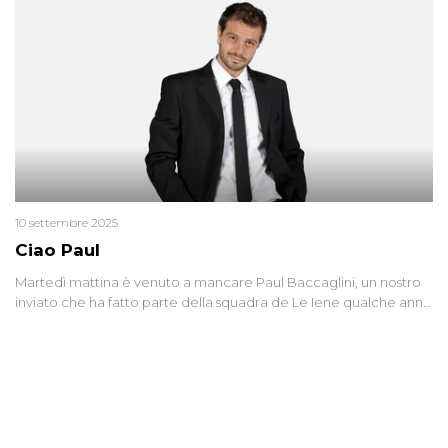
10 settembre 2025
Ciao Paul
Martedì mattina è venuto a mancare Paul Baccaglini, un nostro
inviato che ha fatto parte della squadra de Le Iene qualche anno
fa. Abbracciamo forte tutta la sua famiglia.