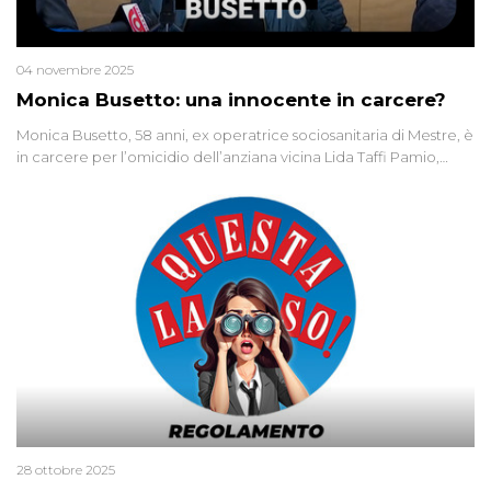
04 novembre 2025
Monica Busetto: una innocente in carcere?
Monica Busetto, 58 anni, ex operatrice sociosanitaria di Mestre, è
in carcere per l’omicidio dell’anziana vicina Lida Taffi Pamio,
uccisa nel 2012. Condannata a 25 anni per una traccia di Dna
minuscola su una collanina, Monica si proclama innocente. Nel
2015 un’altra donna confessa lo stesso delitto, poi ritratta. Due
colpevoli per un solo omicidio: errore giudiziario o giustizia
cieca?
28 ottobre 2025