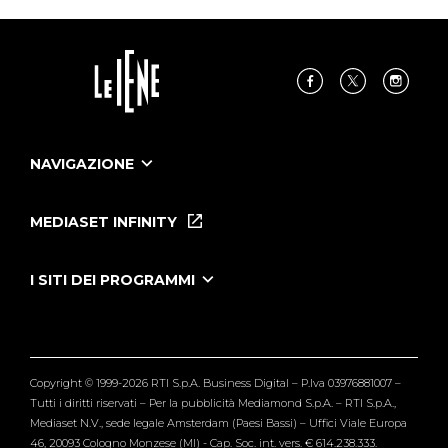
NAVIGAZIONE
Home
Puntate
MEDIASET INFINITY
Le Iene Presentano Inside
Puntate Ieneyeh
Tutti i servizi
I SITI DEI PROGRAMMI
Le Iene
Grande Fratello
Segnalazioni
L'Isola dei Famosi
Pubblico
Striscia la Notizia
Maria De Filippi
Copyright © 1999-2026 RTI S.p.A. Business Digital – P.Iva 03976881007 –
Verissimo
Tutti i diritti riservati – Per la pubblicità Mediamond S.p.A. – RTI S.p.A.,
Mediaset N.V., sede legale Amsterdam (Paesi Bassi) – Uffici Viale Europa
46, 20093 Cologno Monzese (MI) - Cap. Soc. int. vers. € 614.238.333.