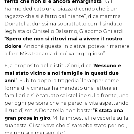
ferita che non si è ancora emarginata
. “Gli
hanno dedicato una piazza dicendo che è un
ragazzo che si è fatto dal niente”, dice mamma
Donatella, durissima soprattutto con il sindaco
leghista di Cinisello Balsamo, Giacomo Ghilardi:
“
Spero che non si ritrovi mai a vivere il nostro
dolore
. Anziché questa iniziativa, poteva rimanere
a fare Miss Padania di cui va orgoglioso”.
E, a proposito delle istituzioni, dice “
Nessuno è
mai stato vicino a noi famiglie in questi due
anni
”. Subito dopo la tragedia il trapper come
forma di vicinanza ha mandato una lettera ai
familiari e si è tatuato sei stelline sulla fronte, una
per ogni persona che ha perso la vita aspettando
il suo dj set. A Donatella non basta: “
È stata una
gran presa in giro
. Mi fa imbestialire vederle sulla
sua testa. Ci scriveva che ci sarebbe stato per noi,
ma non si è mai sentito”.