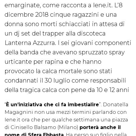
emarginate, come racconta a Iene.it. L’8
dicembre 2018 cinque ragazzini e una
donna sono morti schiacciati in attesa di
un dj set del trapper alla discoteca
Lanterna Azzurra. I sei giovani componenti
della banda che avevano spruzzato spray
urticante per rapina e che hanno
provocato la calca mortale sono stati
condannati il 30 luglio come responsabili
della tragica calca con pene da 10 e 12 anni
“
È un’iniziativa che ci fa imbestialire
”. Donatella
Magagnini non usa mezzi termini parlando con
Iene.it ora che per qualche settimana una piazza
di Cinisello Balsamo (Milano)
porterà anche il
nome di Sfera Ebbasta
. Ha perso suo figlio nella