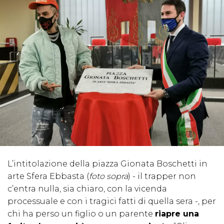
L’intitolazione della piazza Gionata Boschetti in
arte Sfera Ebbasta (
foto sopra
) - il trapper non
c’entra nulla, sia chiaro, con la vicenda
processuale e con i tragici fatti di quella sera -, per
chi ha perso un figlio o un parente
riapre una