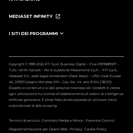
Home
Puntate
MEDIASET INFINITY
Le Iene Presentano Inside
Puntate Ieneyeh
Tutti i servizi
I SITI DEI PROGRAMMI
Le Iene
Grande Fratello
Segnalazioni
L'Isola dei Famosi
Pubblico
Striscia la Notizia
Maria De Filippi
Copyright © 1999-2026 RTI S.p.A. Business Digital – P.Iva 03976881007 –
Verissimo
Tutti i diritti riservati – Per la pubblicità Mediamond S.p.A. – RTI S.p.A.,
Mediaset N.V., sede legale Amsterdam (Paesi Bassi) – Uffici Viale Europa
46, 20093 Cologno Monzese (MI) - Cap. Soc. int. vers. € 614.238.333.
Rispetto ai contenuti e ai dati personali trasmessi e/o riprodotti è vietata
ogni utilizzazione funzionale all'addestramento di sistemi di intelligenza
artificiale generativa. È altresì fatto divieto espresso di utilizzare mezzi
automatizzati di data scraping.
Termini di servizio
Comitato Media e Minori
Parental Control
Regolamentazione per Opere Web
Privacy
Cookie Policy