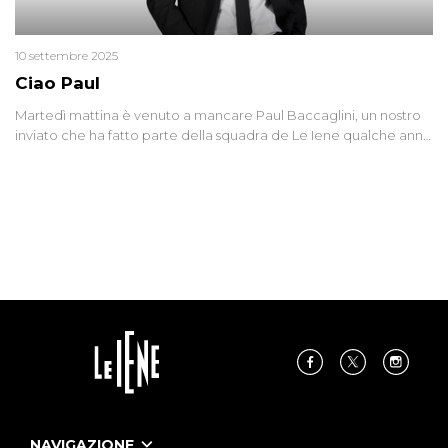
10 settembre 2025
Ciao Paul
Martedì mattina è venuto a mancare Paul Baccaglini, un nostro
inviato che ha fatto parte della squadra de Le Iene qualche anno
fa. Abbracciamo forte tutta la sua famiglia.
NAVIGAZIONE