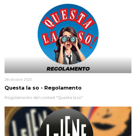
minuscola su una collanina, Monica si proclama innocente. Nel
2015 un’altra donna confessa lo stesso delitto, poi ritratta. Due
colpevoli per un solo omicidio: errore giudiziario o giustizia
cieca?
28 ottobre 2025
Questa la so - Regolamento
Regolamento del contest "Questa la so"