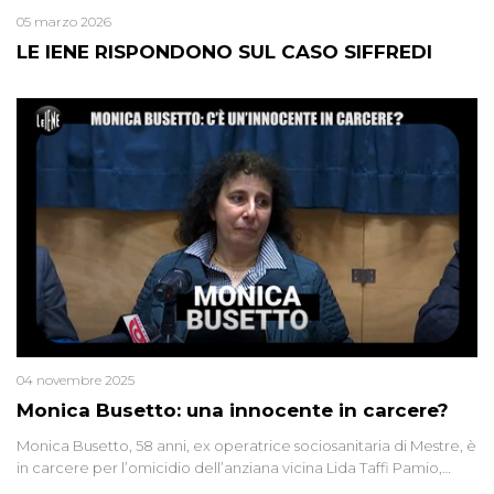
05 marzo 2026
LE IENE RISPONDONO SUL CASO SIFFREDI
04 novembre 2025
Monica Busetto: una innocente in carcere?
Monica Busetto, 58 anni, ex operatrice sociosanitaria di Mestre, è
in carcere per l’omicidio dell’anziana vicina Lida Taffi Pamio,
uccisa nel 2012. Condannata a 25 anni per una traccia di Dna