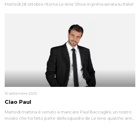
Martedì 28 ottobre ritorna Le Iene Show in prima serata su Italia1
10 settembre 2025
Ciao Paul
Martedì mattina è venuto a mancare Paul Baccaglini, un nostro
inviato che ha fatto parte della squadra de Le Iene qualche anno
fa. Abbracciamo forte tutta la sua famiglia.