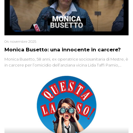
04 novembre 2025
Monica Busetto: una innocente in carcere?
Monica Busetto, 58 anni, ex operatrice sociosanitaria di Mestre, è
in carcere per l’omicidio dell’anziana vicina Lida Taffi Pamio,
uccisa nel 2012. Condannata a 25 anni per una traccia di Dna
minuscola su una collanina, Monica si proclama innocente. Nel
2015 un’altra donna confessa lo stesso delitto, poi ritratta. Due
colpevoli per un solo omicidio: errore giudiziario o giustizia
cieca?