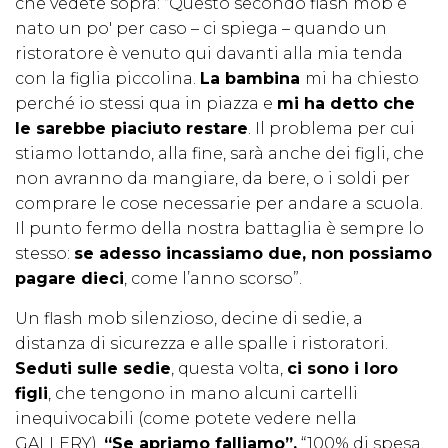
che vedete sopra: “Questo secondo flash mob è
nato un po' per caso – ci spiega – quando un
ristoratore è venuto qui davanti alla mia tenda
con la figlia piccolina.
La bambina
mi ha chiesto
perché io stessi qua in piazza e
mi ha detto che
le sarebbe piaciuto restare
. Il problema per cui
stiamo lottando, alla fine, sarà anche dei figli, che
non avranno da mangiare, da bere, o i soldi per
comprare le cose necessarie per andare a scuola.
Il punto fermo della nostra battaglia è sempre lo
stesso:
se adesso incassiamo due, non possiamo
pagare dieci
, come l’anno scorso”.
Un flash mob silenzioso, decine di sedie, a
distanza di sicurezza e alle spalle i ristoratori.
Seduti sulle sedie
, questa volta,
ci sono i loro
figli
, che tengono in mano alcuni cartelli
inequivocabili (come potete vedere nella
GALLERY).
“Se apriamo falliamo”,
“100% di spesa,