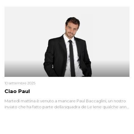
10 settembre 2025
Ciao Paul
Martedì mattina è venuto a mancare Paul Baccaglini, un nostro
inviato che ha fatto parte della squadra de Le Iene qualche anno
fa. Abbracciamo forte tutta la sua famiglia.