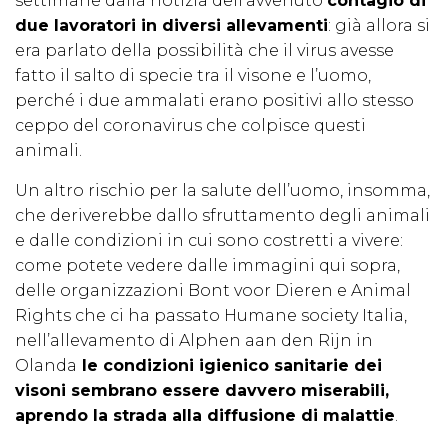
settimane dalla notizia dell’avvenuto
contagio di
due lavoratori in diversi allevamenti
: già allora si
era parlato della possibilità che il virus avesse
fatto il salto di specie tra il visone e l’uomo,
perché i due ammalati erano positivi allo stesso
ceppo del coronavirus che colpisce questi
animali.
Un altro rischio per la salute dell’uomo, insomma,
che deriverebbe dallo sfruttamento degli animali
e dalle condizioni in cui sono costretti a vivere:
come potete vedere dalle immagini qui sopra,
delle organizzazioni Bont voor Dieren e Animal
Rights che ci ha passato Humane society Italia,
nell’allevamento di Alphen aan den Rijn in
Olanda
le condizioni igienico sanitarie dei
visoni sembrano essere davvero miserabili,
aprendo la strada alla diffusione di malattie
.