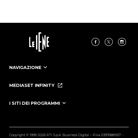
NAVIGAZIONE
Home
Puntate
MEDIASET INFINITY
Le Iene Presentano Inside
Puntate Ieneyeh
Tutti i servizi
I SITI DEI PROGRAMMI
Le Iene
Grande Fratello
Segnalazioni
L'Isola dei Famosi
Pubblico
Striscia la Notizia
Maria De Filippi
Copyright © 1999-2026 RTI S.p.A. Business Digital – P.Iva 03976881007 –