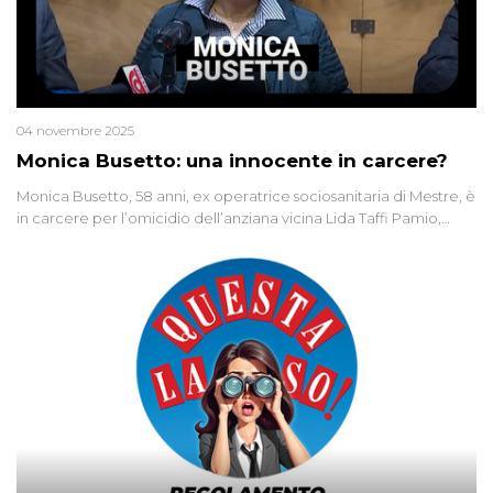
04 novembre 2025
Monica Busetto: una innocente in carcere?
Monica Busetto, 58 anni, ex operatrice sociosanitaria di Mestre, è
in carcere per l’omicidio dell’anziana vicina Lida Taffi Pamio,
uccisa nel 2012. Condannata a 25 anni per una traccia di Dna
minuscola su una collanina, Monica si proclama innocente. Nel
2015 un’altra donna confessa lo stesso delitto, poi ritratta. Due
colpevoli per un solo omicidio: errore giudiziario o giustizia
cieca?