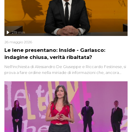
219 min
26 maggio 2026
Le Iene presentano: Inside - Garlasco:
indagine chiusa, verità ribaltata?
Nell'inchiesta di Alessandro De Giuseppe e Riccardo Festinese, si
prova a fare ordine nella miriade di informazioni che, ancora
oggi, continuano a emergere attorno a una delle vicende
giudiziarie più discusse degli ultimi anni. Lo speciale ricostruisce la
vicenda mettendo in fila testimonianze, errori, dettagli
controversi e i protagonisti di un'indagine che sembra non avere
fine.