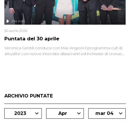
214 min
30 aprile 2026
Puntata del 30 aprile
Veronica Gentili conduce con Max Angioni il programma cult di
attualita' con nuove interviste dissacranti ed inchieste di cronaca
degli inviati.
ARCHIVIO PUNTATE
2023
Apr
mar 04