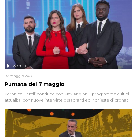
racconta l'universo delle narrazioni alternative, dei sospetti
globali e del complottismo che negli ultimi anni hanno invaso
social network, talk show, piazze digitali e immaginario collettivo.
189 min
07 maggio 2026
Puntata del 7 maggio
Veronica Gentili conduce con Max Angioni il programma cult di
attualita' con nuove interviste dissacranti ed inchieste di cronaca
degli inviati.