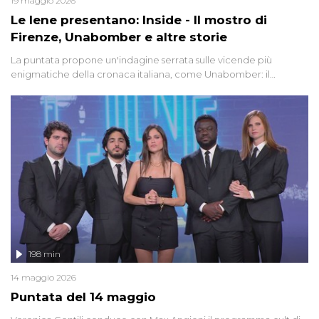
19 maggio 2026
Le Iene presentano: Inside - Il mostro di
Firenze, Unabomber e altre storie
La puntata propone un'indagine serrata sulle vicende più
enigmatiche della cronaca italiana, come Unabomber: il
dinamitardo seriale responsabile di decine di attentati tra gli anni
'90 e il 2000 che, inquietantemente, potrebbe essere ancora in
libertà. Lo speciale affronta inoltre le zone d'ombra sul Mostro di
Firenze, le cui responsabilità appaiono ancora oggi avvolte in un
groviglio di dubbi mai chiariti. Nel corso dello speciale anche
l'intervista inedita a Olindo Romano, realizzata ne...
198 min
14 maggio 2026
Puntata del 14 maggio