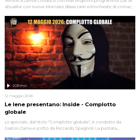
Veronica Gentili conduce con Max Angioni il programma cult di
attualita' con nuove interviste dissacranti ed inchieste di cronaca
degli inviati.
203 min
12 maggio 2026
Le Iene presentano: Inside - Complotto
globale
Lo speciale, dal titolo "Complotto globale", è condotto da
Gaston Zama e scritto da Riccardo Spagnoli. La puntata,
dedicata alle grandi teorie cospirazioniste del nostro tempo,