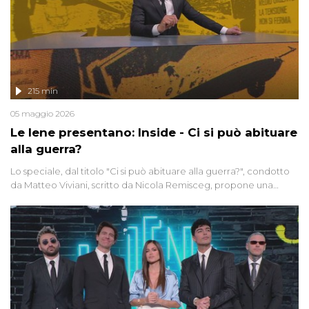
215 min
05 maggio 2026
Le Iene presentano: Inside - Ci si può abituare
alla guerra?
Lo speciale, dal titolo "Ci si può abituare alla guerra?", condotto
da Matteo Viviani, scritto da Nicola Remisceg, propone una
riflessione - con l'aiuto di economisti, esperti militari e giornalisti
di settore - su quanto la guerra sia diventata una realtà pervasiva.
Anche se l'Italia non è direttamente coinvolta in conflitti armati, il
contesto globale rende impossibile considerarla un fenomeno
lontano.